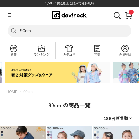
5,500円税込以上ご購入で送料無料
0
ア
カ
90cm
ウ
ン
ト
新作
ランキング
カテゴリ
特集
会員登録
ロ
新
グ
規
イ
会
ン
員
登
録
HOME
90cm
90cm の商品一覧
探
す
新着順
189
カ
テ
ゴ