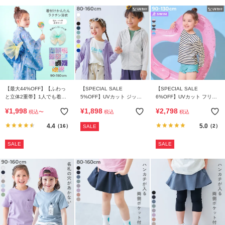
【最大44%OFF】【ふわっ
【SPECIAL SALE
【SPECIAL SALE
と立体2重帯】1人でも着ら
5%OFF】UVカット ジップ
6%OFF】UVカット フリル
れる 着付け簡単 すぽっと
パーカー
がかわいい ラッシュ水着 セ
¥
1,998
¥
1,898
¥
2,798
税込
〜
税込
税込
ワンピース型浴衣
ットアップ
4.4
5.0
（16）
（2）
SALE
SALE
SALE