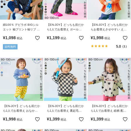
ガ
イ
ド
綿100％ デビラボ BIGシル
【EN-JOY】どっちも前だか
【EN-JOY】どっちも前だか
よ
エット 袖プリント袖リブ 長
ら1人でお着替え ガールズ
らお着替えさせやすい えら
袖Tシャツ
メロウ リブパンツ
べる無地＆総柄 カーディガ
く
¥
1,098
¥
1,199
¥
1,998
税込
税込
税込
ン
あ
5.0
（1）
送料無料
る
ご
質
問
FOLLOW
【EN-JOY】どっちも前だか
【EN-JOY】どっちも前だか
【EN-JOY】どっちも前だか
ら1人でお着替え おなかす
ら1人でお着替え 裏起毛じ
ら1人でお着替え 総柄 配色
っぽり パジャマ
ゃない 総柄 トレーナー
メロウ 長袖Tシャツ
¥
1,998
¥
1,399
¥
1,399
税込
税込
税込