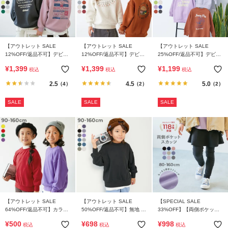
【アウトレット SALE
【アウトレット SALE
【アウトレット SALE
12%OFF/返品不可】デビラ
12%OFF/返品不可】デビラ
25%OFF/返品不可】デビラ
ボ プリント 裏起毛 BIGシル
ボ プリント 裏起毛 BOXシ
ボ プリント 裏起毛 BOXシ
¥
1,399
¥
1,399
¥
1,199
税込
税込
税込
エットトレーナー
ルエット トレーナー
ルエット トレーナー
2.5
4.5
5.0
（4）
（2）
（2）
SALE
SALE
SALE
【アウトレット SALE
【アウトレット SALE
【SPECIAL SALE
64%OFF/返品不可】カラー
50%OFF/返品不可】無地 ス
33%OFF】【両側ポケット
で楽しむ イベント スウェッ
ウェットトレーナー
付き】ストレッチコットン
¥
500
¥
698
¥
998
税込
税込
税込
トトレーナー
10分丈 無地スカッツ