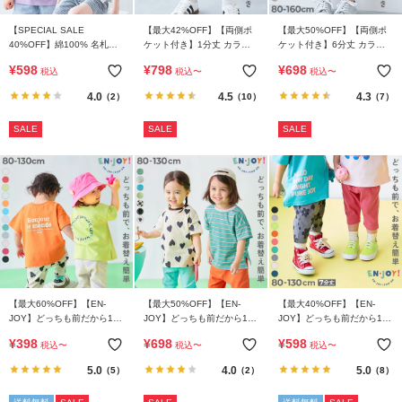
【SPECIAL SALE
【最大42%OFF】【両側ポ
【最大50%OFF】【両側ポ
40%OFF】綿100% 名札穴
ケット付き】1分丈 カラフ
ケット付き】6分丈 カラフ
あかない ボックスシルエッ
ル 無地スカッツ
ル 無地スカッツ
¥
598
¥
798
¥
698
税込
税込
〜
税込
〜
ト 半袖Tシャツ
4.0
4.5
4.3
（2）
（10）
（7）
SALE
SALE
SALE
【最大60%OFF】【EN-
【最大50%OFF】【EN-
【最大40%OFF】【EN-
JOY】どっちも前だから1人
JOY】どっちも前だから1人
JOY】どっちも前だから1人
でお着替え カラフル 半袖T
でお着替え 総柄 半袖Tシャ
でお着替え カラフル 無地&
¥
398
¥
698
¥
598
税込
〜
税込
〜
税込
〜
シャツ
ツ
総柄 7分丈リブパンツ
5.0
4.0
5.0
（5）
（2）
（8）