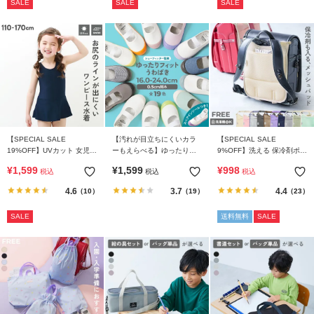
SALE
SALE
SALE
イ
ド・
ヘ
ル
プ
デ
ビ
ロ
【SPECIAL SALE
【汚れが目立ちにくいカラ
【SPECIAL SALE
ッ
19%OFF】UVカット 女児
ーもえらべる】ゆったりフ
9%OFF】洗える 保冷剤ポケ
ク
ワンピース型 スクール水着
ィット 上履き（上靴） イン
ット付き ランドセル用 背中
¥
1,599
¥
1,599
¥
998
に
税込
税込
税込
ソール2枚付き
メッシュパッド
つ
4.6
3.7
4.4
（10）
（19）
（23）
い
SALE
送料無料
SALE
て
お
買
い
物