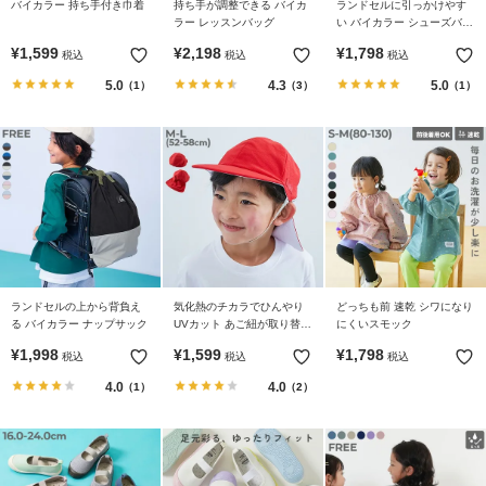
バイカラー 持ち手付き巾着
持ち手が調整できる バイカ
ランドセルに引っかけやす
ラー レッスンバッグ
い バイカラー シューズバッ
グ
¥
1,599
¥
2,198
¥
1,798
税込
税込
税込
5.0
4.3
5.0
（1）
（3）
（1）
ランドセルの上から背負え
気化熱のチカラでひんやり
どっちも前 速乾 シワになり
る バイカラー ナップサック
UVカット あご紐が取り替え
にくいスモック
やすい 形がえらべる 赤白帽
¥
1,998
¥
1,599
¥
1,798
税込
税込
税込
(替えゴム紐付き)
4.0
4.0
（1）
（2）