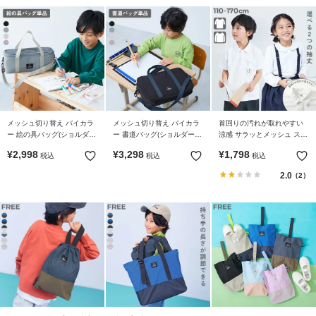
メッシュ切り替え バイカラ
メッシュ切り替え バイカラ
首回りの汚れが取れやすい
ー 絵の具バッグ(ショルダー
ー 書道バッグ(ショルダース
涼感 サラッとメッシュ スク
ストラップ付き)
トラップ付き)
ールポロシャツ
¥
2,998
¥
3,298
¥
1,798
税込
税込
税込
2.0
（2）