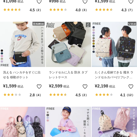
¥
1,098
¥
998
¥
1,599
税込
税込
税込
4.5
4.0
4.3
（2）
（3）
（7）
洗える ハンカチをすぐに出
ランドセルに入る 防水 タブ
たくさん収納できる 撥水 ラ
せる 移動ポケット
レットケース
ンドセルカバー(リフレクタ
ー付き)
¥
1,599
¥
2,599
¥
2,198
税込
税込
税込
2.8
4.5
4.1
（4）
（2）
（12）