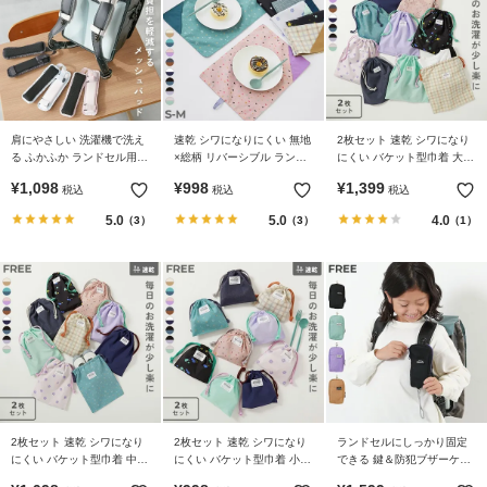
肩にやさしい 洗濯機で洗え
速乾 シワになりにくい 無地
2枚セット 速乾 シワになり
る ふかふか ランドセル用
×総柄 リバーシブル ランチ
にくい バケット型巾着 大サ
ショルダーパッド
ョンマット
イズ
¥
1,098
¥
998
¥
1,399
税込
税込
税込
5.0
5.0
4.0
（3）
（3）
（1）
2枚セット 速乾 シワになり
2枚セット 速乾 シワになり
ランドセルにしっかり固定
にくい バケット型巾着 中サ
にくい バケット型巾着 小サ
できる 鍵＆防犯ブザーケー
イズ
イズ
ス