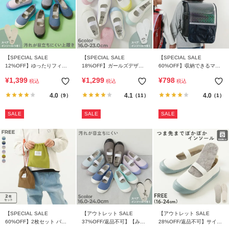
【SPECIAL SALE
【SPECIAL SALE
【SPECIAL SALE
12%OFF】ゆったりフィッ
18%OFF】ガールズデザイ
60%OFF】収納できるマチ
ト 汚れが目立たない カラー
ン ゆったりフィット 上履き
ポケット付き 撥水 透明ラン
¥
1,399
¥
1,299
¥
798
税込
税込
税込
上履き(上靴) インソール2枚
(上靴) インソール2枚付き
ドセルカバー
付き
4.0
4.1
4.0
（9）
（11）
（1）
SALE
SALE
SALE
【SPECIAL SALE
【アウトレット SALE
【アウトレット SALE
60%OFF】2枚セット バケ
37%OFF/返品不可】【みん
28%OFF/返品不可】サイズ