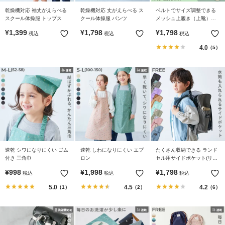
乾燥機対応 袖丈がえらべる
乾燥機対応 丈がえらべる ス
ベルトでサイズ調整できる
スクール体操服 トップス
クール体操服 パンツ
メッシュ上履き（上靴）イ
ンソール2枚付き
¥
1,399
¥
1,798
¥
1,798
税込
税込
税込
4.0
（5）
速乾 シワになりにくい ゴム
速乾 しわになりにくい エプ
たくさん収納できる ランド
付き 三角巾
ロン
セル用サイドポケット(リフ
レクター付き)
¥
998
¥
1,998
¥
1,798
税込
税込
税込
5.0
4.5
4.2
（1）
（2）
（6）