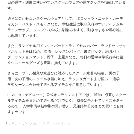
日の通学・通園に使いやすいスクールウェアや通学グッズを掲載していま
す。
通学に欠かせないスクールウェアとして、 ポロシャツ・ニット・カーデ
ィガン・ベスト・スモックなど、 学校生活に取り入れやすいアイテムを
ラインナップ。 シンプルで学校に馴染みやすく、動きやすさや着心地に
も配慮しています。
また、ランドセル用メッシュパッド・ランドセルカバー・ランドセルサイ
ドポケットをはじめ、 巾着、レッスンバッグ、書道バッグ、絵具バッ
グ、ランチョンマット、帽子、上履きなど、 毎日の通学や学校行事に役
立つスクールグッズも豊富に揃えています。
さらに、プール授業や水遊びに対応したスクール水着も掲載。 男の子
用・女の子用のスクール水着に加え、ラッシュガードまで揃い、 通学・
学習シーンに合わせて選べるアイテムをご用意しています。
devirock（デビロック）公式オンラインストアでは、 通学に必要なスクー
ルアイテムをまとめて選べるだけでなく、 成長に合わせてサイズを選べ
るので、 入学準備や新学期の買い替え、兄弟姉妹分のまとめ買いにもお
すすめです。
HOME
アイテム
スクールアイテム