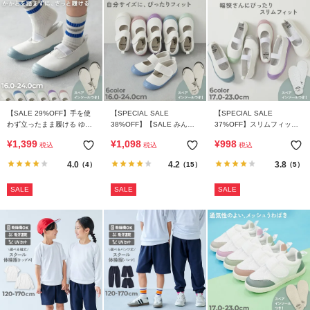
【SALE 29%OFF】手を使
【SPECIAL SALE
【SPECIAL SALE
わず立ったまま履ける ゆっ
38%OFF】【SALE みんつ
37%OFF】スリムフィット
たりフィット 上履き(上靴)
く】ゆったりフィット ベル
上履き(上靴) インソール2枚
¥
1,399
¥
1,098
¥
998
税込
税込
税込
インソール2枚付き
トでサイズ調整できる 上履
付き
き(上靴) インソール2枚付き
4.0
4.2
3.8
（4）
（15）
（5）
SALE
SALE
SALE