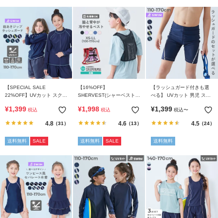
リ
か
ら
探
す
ラ
ン
【SPECIAL SALE
【16%OFF】
【ラッシュガード付きも選
22%OFF】UVカット スクー
SHERVEST(シャーベスト)
べる】 UVカット 男児 スク
キ
ル用 長袖ジップラッシュガ
親子で使える 脇・背中を冷
ール水着
¥
1,399
¥
1,998
¥
1,399
ン
税込
税込
税込
〜
ード
やせる メッシュベスト
グ
4.8
4.6
4.5
（31）
（13）
（24）
か
ら
送料無料
SALE
送料無料
SALE
送料無料
探
す
新
作
か