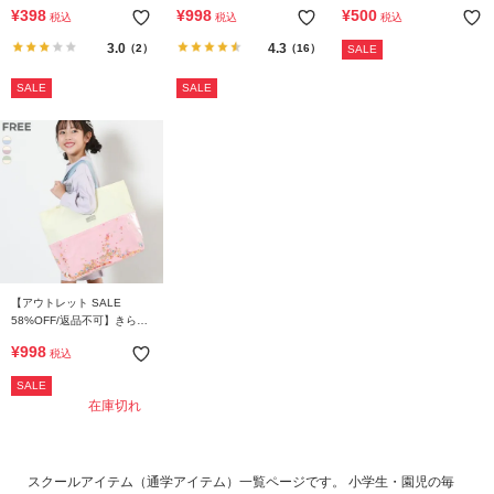
ット型巾着 小サイズ
つく】ゆったりフィット 汚
調整ができる 洗える リバー
¥
398
¥
998
¥
500
税込
税込
税込
れが目立たない カラー上履
シブル あったかインソール
き(上靴) インソール2枚付き
3.0
4.3
（2）
（16）
SALE
SALE
SALE
【アウトレット SALE
58%OFF/返品不可】きらき
ら レッスンバッグ
¥
998
税込
SALE
在庫切れ
スクールアイテム（通学アイテム）一覧ページです。 小学生・園児の毎