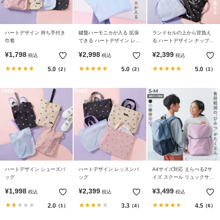
ハートデザイン 持ち手付き
鍵盤ハーモニカが入る 拡張
ランドセルの上から背負え
巾着
できる ハートデザイン レッ
る ハートデザイン ナップサ
スンバッグ
ック
¥
1,798
¥
2,998
¥
2,399
税込
税込
税込
5.0
5.0
5.0
（2）
（2）
（1）
ハートデザイン シューズバ
ハートデザイン レッスンバ
A4サイズ対応 えらべる2サ
ッグ
ッグ
イズ スクール リュックサッ
ク(14.5L 18L)
¥
1,998
¥
2,399
¥
3,499
税込
税込
税込
2.0
3.3
4.5
（1）
（4）
（6）