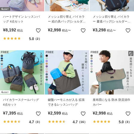
ガ
イ
ド
ハートデザイン レッスンバ
メッシュ切り替え バイカラ
メッシュ切り替え バイカラ
ッグ 4点セット
ー 絵の具バッグ(ショルダー
ー 書道バッグ(ショルダース
ストラップ付き)
トラップ付き)
¥
8,192
¥
2,998
¥
3,298
よ
税込
税込
〜
税込
〜
く
5.0
（2）
あ
る
ご
質
問
FOLLOW
バイカラースクールバッグ
鍵盤ハーモニカが入る 拡張
座布団になる 防水 防災頭巾
4点セット
できるレッスンバッグ
カバー
¥
7,395
¥
2,599
¥
2,998
税込
税込
税込
4.7
4.7
5.0
（3）
（16）
（3）