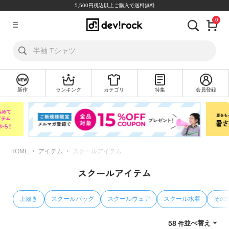
5,500円税込以上ご購入で送料無料
0
ア
カ
ウ
ン
ト
新作
ランキング
カテゴリ
特集
会員登録
ロ
新
グ
規
イ
会
ン
員
登
録
HOME
アイテム
スクールアイテム
スクールアイテム
探
す
上履き
スクールバッグ
スクールウェア
スクール水着
その
カ
テ
並べ替え
58
ゴ