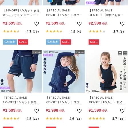
ら
探
【19%OFF】UVカット 女児
【SPECIAL SALE
【SPECIAL SALE
す
選べるデザイン セパレート
19%OFF】UVカット スクー
23%OFF】【学校にも遊び
型 スクール水着
ル用 Tシャツ型 長袖ラッシ
にも】UVカット Tシャツ付
¥
1,599
¥
1,599
¥
2,998
税込
税込
税込
ュガード
き スクール水着 3Pセット
特
4.7
4.5
3.7
（77）
（4）
（3）
集
か
送料無料
SALE
送料無料
SALE
SALE
ら
探
す
子
ど
も
服
【SPECIAL SALE
【SPECIAL SALE
【SPECIAL SALE
コ
19%OFF】UVカット 男児
23%OFF】UVカット スクー
19%OFF】UVカット 女児
ラ
サーフパンツ型 スクール水
ル用 長袖フリルラッシュガ
ワンピース型 フリルスクー
¥
1,599
¥
1,998
¥
1,599
税込
税込
税込
着
ード
ル水着
ム
4.5
4.6
4.7
（13）
（11）
（18）
ガ