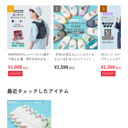
1
2
3
SHERVEST(シャーベスト) 親子
【汚れが目立ちにくいカラーも
UVカット スクール
で使える 脇・背中を冷やせる メ
えらべる】ゆったりフィット 上
プラッシュガード
ッシュベスト
履き（上靴） インソール2枚付
¥1,998
¥1,599
¥1,399
税込
税込
税込
き
16%OFF
22%OFF
最近チェックしたアイテム