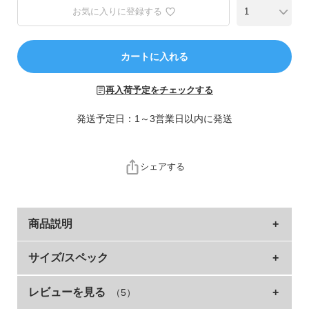
ら
お気に入りに登録する
探
す
カートに入れる
特
集
再入荷予定をチェックする
か
ら
発送予定日：1～3営業日以内に発送
探
す
シェアする
子
ど
も
商品説明
服
コ
一日履いても蒸れにくい、通気性に優れたメッシュ素
サイズ/スペック
ラ
材上履き。
ム
レビューを見る
（5）
サイズ
片足の重量(g)
足幅
足囲
足長
ガ