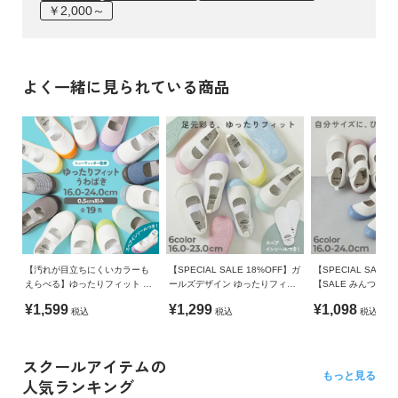
￥2,000～
よく一緒に見られている商品
【汚れが目立ちにくいカラーも
【SPECIAL SALE 18%OFF】ガ
【SPECIAL SALE 
えらべる】ゆったりフィット 上
ールズデザイン ゆったりフィッ
【SALE みんつく
履き（上靴） インソール2枚付
ト 上履き(上靴) インソール2枚付
ィット ベルトでサ
¥1,599
¥1,299
¥1,098
税込
税込
税込
き
き
る 上履き(上靴) イ
き
スクールアイテムの
もっと見る
人気ランキング