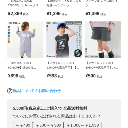
ご注意事項
ガ
【SPECIAL SALE
【29%OFF】下駄箱に入る
フォーマル レース風タイ
7%OFF】【chum×クロ
軽量レインブーツ
ツ
＜お手入れ方法＞
イ
ミ】プリーツスカッツ
・商品の劣化の原因となるため、付け置き洗いは避けてくだ
¥2,399
¥1,399
¥1,399
ド
税込
税込
税込
さい。
・洗濯機による洗い・脱水や、タンブル乾燥などは、商品お
よ
よび機械の破損につながる恐れがあるため、お控えくださ
く
い。
あ
＜保管上のご注意＞
る
・表面が白くなる現象(ブルーミング)は、ゴム成分が劣化から
ご
守るために自ら表面に油膜を張ることにより起きます。ゴム
質
製品の特性で、仕様上問題はありません。
【SPECIAL SALE
【アウトレット SALE
【アウトレット SALE
問
62%OFF】綿100%
53%OFF/返品不可】【神
80%OFF/返品不可】ハー
・素材の特性上、表面にすり傷、汚れなどが見られることが
STANDARD バックロゴプ
戸須磨シーワールドコラ
トキルティング ショート
¥898
¥598
¥500
あります。
税込
税込
税込
リント 長袖ワンピース
ボ】色が変わるマジックプ
パンツ
FOLLOW
リント 接触冷感 タンクト
・生産時期により、多少色味が異なる場合がございますが、
ップ
素材・サイズ等の品質に違いはございません。
商品についてのお問い合わせ
・ご使用のパソコンやブラウザの環境により、実際の色とは
多少異なる場合がございます。
5,500円(税込)以上ご購入で 全品送料無料
ついでにお買い上げされる商品はありませんか？
～￥499
￥500～￥999
￥1,000～￥1,999