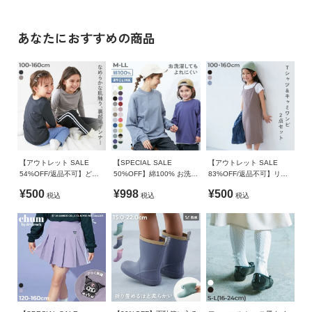
汚れが目立ちにくいくすみカラーのカラーバリエーションも嬉
17cm
155
6.4
18.6
17.5
イ
しいポイントです。
ド・
18cm
175
6.6
19.5
18.5
甲の高さや足幅に合わせて調整できる、面ファスナーベルト仕
あなたにおすすめの商品
ヘ
様。
ル
19cm
180
6.8
20.1
19.5
プ
通気性にこだわった、スペアインソール付き。
20cm
190
7
20.7
20.5
デ
21cm
210
7.2
21.3
21.5
ビ
22cm
240
7.4
21.9
22.5
ロ
23cm
250
7.6
23.3
23.5
ッ
ク
【アウトレット SALE
【SPECIAL SALE
【アウトレット SALE
»サイズガイド
に
54%OFF/返品不可】どっ
50%OFF】綿100% お洗濯
83%OFF/返品不可】リブ
つ
ちも前 吸水速乾 あったか
してもよれにくい ビッグ
キャミワンピース&半袖T
素材・仕様
¥500
¥998
¥500
税込
税込
税込
9分袖Tシャツ
シルエット 袖リブ 大人 長
シャツセット
い
袖Tシャツ
甲材：ポリエステル 合成皮革 / 底材：PVC
て
生産国
お
CHINA
買
い
備考
物