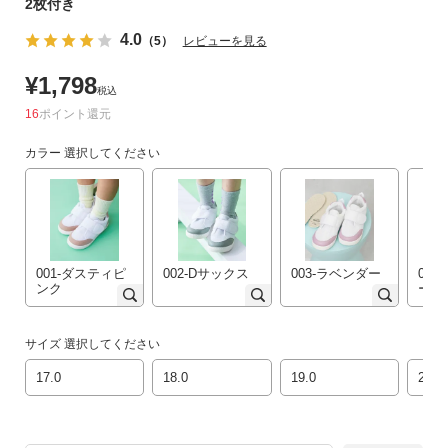
2枚付き
リ
4.0
か
（5）
レビューを見る
ら
¥
1,798
探
税込
す
16
ポイント
カラー
選択してください
ラ
ン
キ
ン
グ
か
001-ダスティピ
002-Dサックス
003-ラベンダー
00
ンク
ーン
ら
探
す
サイズ
選択してください
17.0
18.0
19.0
20.0
新
作
か