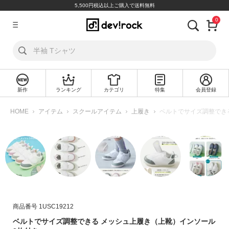
5,500円税込以上ご購入で送料無料
0
ア
カ
ウ
ン
ト
新作
ランキング
カテゴリ
特集
会員登録
ロ
新
グ
規
HOME
アイテム
スクールアイテム
上履き
ベルトでサイズ調整でき
イ
会
ン
員
登
録
探
す
カ
商品番号
1USC19212
テ
ベルトでサイズ調整できる メッシュ上履き（上靴）インソール
ゴ