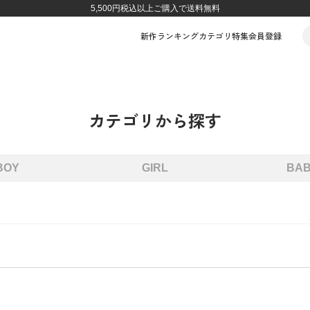
5,500円税込以上ご購入で送料無料
新作
ランキング
カテゴリ
特集
会員登録
カテゴリから探す
BOY
GIRL
BA
長袖Tシャツ
半袖Tシャツ
カーディガン
パーカー・トレーナー