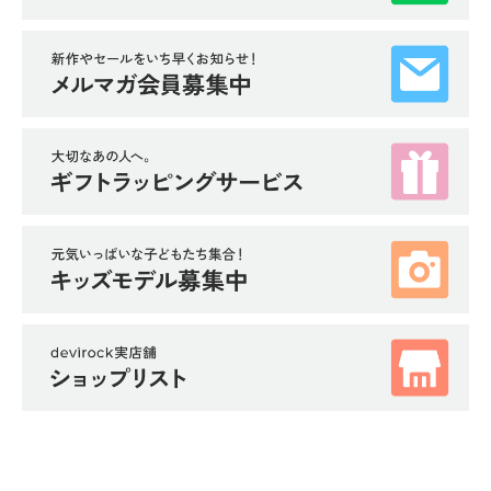
イ
ド・
ヘ
ル
プ
デ
ビ
ロ
ッ
ク
に
つ
い
て
お
買
い
物