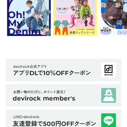
ら
探
す
特
集
か
ら
探
す
子
ど
も
服
コ
ラ
ム
ガ