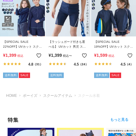
リ
か
ら
探
す
【SPECIAL SALE
【ラッシュガード付きも選
【SPECIAL SALE
22%OFF】UVカット スクー
べる】 UVカット 男児 スク
19%OFF】UVカット スクー
ラ
ル用 長袖ジップラッシュガ
ール水着
ル用 Tシャツ型 長袖ラッシ
ン
¥
1,399
¥
1,399
¥
1,599
税込
税込
〜
税込
ード
ュガード
キ
4.8
4.5
4.5
（31）
（24）
（4）
ン
グ
送料無料
SALE
送料無料
送料無料
SALE
か
ら
探
HOME
ボーイズ
スクールアイテム
スクール水着
す
新
特集
もっと見る
作
か