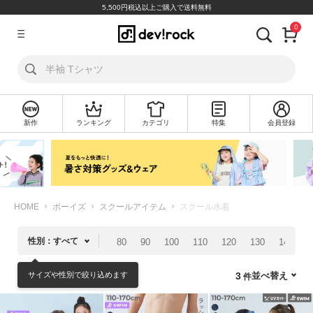
5,500円税込以上ご購入で送料無料
0
ア
カ
ウ
ン
ト
新作
ランキング
カテゴリ
特集
会員登録
ロ
新
グ
規
イ
会
ン
員
登
録
HOME
ボーイズ
スクールアイテム
スクール水着
探
性別：すべて
80
90
100
110
120
130
140
1
す
サイズや性別で絞り込めます
並べ替え
3
カ
テ
ゴ