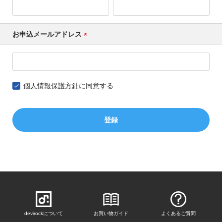
須)
ゴ
リ
か
お申込メールアドレス
ら
(必
探
須)
す
個人情報保護方針
に同意する
ラ
ン
キ
ン
登録
グ
か
ら
探
す
新
作
devirockについて
お買い物ガイド
よくあるご質問
か