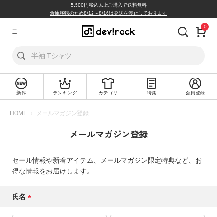
5,500円税込以上ご購入で送料無料
倉庫移転のため8/12～8/16は発送を停止しております
0
ア
カ
ウ
ン
ト
新作
ランキング
カテゴリ
特集
会員登録
ロ
新
グ
規
HOME
メールマガジン登録
イ
会
ン
員
メールマガジン登録
登
録
セール情報や新着アイテム、メールマガジン限定特典など、お
探
得な情報をお届けします。
す
氏名
カ
(必
テ