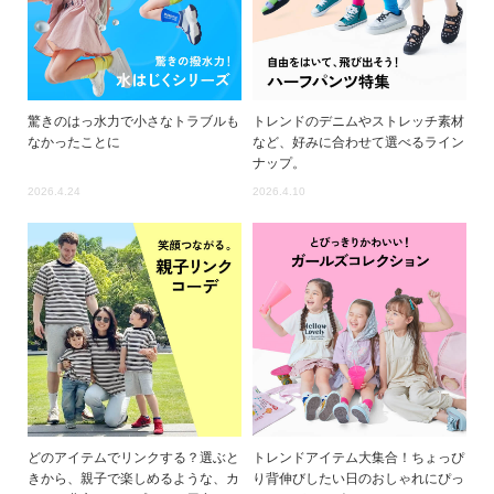
イ
ド・
ヘ
ル
プ
驚きのはっ水力で小さなトラブルも
トレンドのデニムやストレッチ素材
なかったことに
など、好みに合わせて選べるライン
デ
ナップ。
ビ
2026.4.24
2026.4.10
ロ
ッ
ク
に
つ
い
て
お
買
い
どのアイテムでリンクする？選ぶと
トレンドアイテム大集合！ちょっぴ
物
きから、親子で楽しめるような、カ
り背伸びしたい日のおしゃれにぴっ