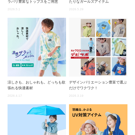
ガ
ラバリ豊富なトップスをご用意
たりなガールズアイテム
イ
2026.5.1
2026.5.29
ド
よ
く
あ
る
ご
質
問
涼しさも、おしゃれも。どっちも欲
デザインバリエーション豊富で選ぶ
FOLLOW
張れる快適素材
だけでワクワク！
2026.4.17
2026.3.19