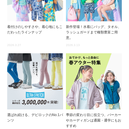
着付けのしやすさや、着心地にもこ
新作登場！水着にバッグ、タオル、
だわったラインナップ
ラッシュガードまで種類豊富ご用
意。
2026.3.27
2026.3.13
選ばれ続ける、デビロックのNo.1パ
季節の変わり目に役立つ、パーカー
ンツ
やカーディガンは通園・通学にもお
すすめ