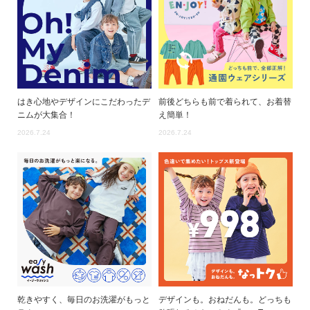
リ
か
ら
探
す
はき心地やデザインにこだわったデ
前後どちらも前で着られて、お着替
ラ
ニムが大集合！
え簡単！
ン
2026.7.24
2026.7.24
キ
ン
グ
か
ら
探
す
新
作
か
乾きやすく、毎日のお洗濯がもっと
デザインも。おねだんも。どっちも