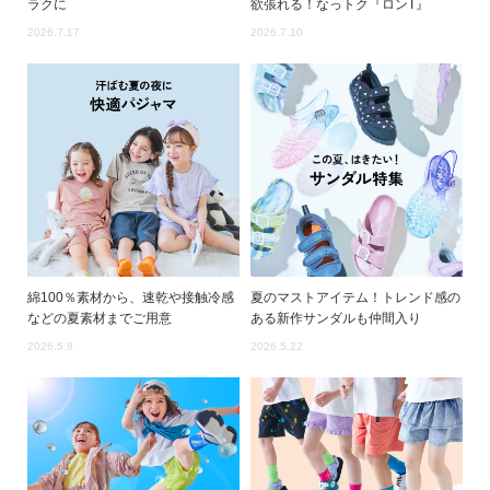
ラクに
欲張れる！なっトク『ロンT』
ら
探
2026.7.17
2026.7.10
す
特
集
か
ら
探
す
子
綿100％素材から、速乾や接触冷感
夏のマストアイテム！トレンド感の
ど
などの夏素材までご用意
ある新作サンダルも仲間入り
も
2026.5.8
2026.5.22
服
コ
ラ
ム
ガ