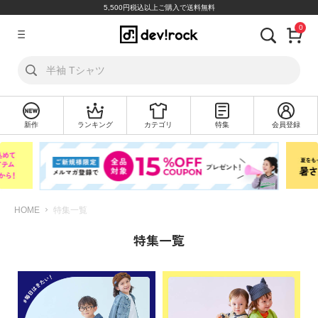
5,500円税込以上ご購入で送料無料
0
ア
カ
ウ
ン
ト
新作
ランキング
カテゴリ
特集
会員登録
ロ
新
グ
規
イ
会
ン
員
登
録
HOME
特集一覧
特集一覧
探
す
カ
テ
ゴ