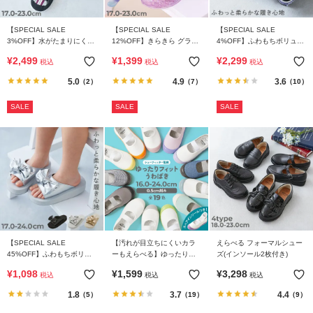
ら
探
【SPECIAL SALE
【SPECIAL SALE
【SPECIAL SALE
す
3%OFF】水がたまりにくい
12%OFF】きらきら グラデ
4%OFF】ふわもちボリュー
水陸両用 アウトドアサンダ
ーションラメ サンダル
ムソール スポーツサンダル
¥
2,499
¥
1,399
¥
2,299
税込
税込
税込
ル
特
5.0
4.9
3.6
（2）
（7）
（10）
集
か
SALE
SALE
SALE
ら
探
す
子
ど
も
服
【SPECIAL SALE
【汚れが目立ちにくいカラ
えらべる フォーマルシュー
コ
45%OFF】ふわもちボリュ
ーもえらべる】ゆったりフ
ズ(インソール2枚付き)
ラ
ームソール リボンサンダル
ィット 上履き（上靴） イン
¥
1,098
¥
1,599
¥
3,298
税込
税込
税込
ム
ソール2枚付き
1.8
3.7
4.4
（5）
（19）
（9）
ガ