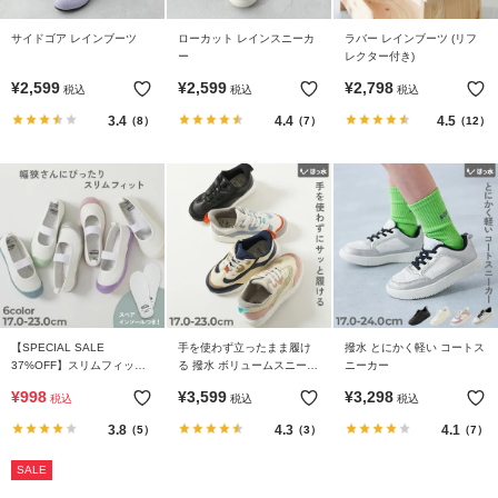
ガ
イ
サイドゴア レインブーツ
ローカット レインスニーカ
ラバー レインブーツ (リフ
ド
ー
レクター付き)
¥
2,599
¥
2,599
¥
2,798
税込
税込
税込
よ
3.4
4.4
4.5
（8）
（7）
（12）
く
あ
る
ご
質
問
FOLLOW
【SPECIAL SALE
手を使わず立ったまま履け
撥水 とにかく軽い コートス
37%OFF】スリムフィット
る 撥水 ボリュームスニーカ
ニーカー
上履き(上靴) インソール2枚
ー
¥
998
¥
3,599
¥
3,298
税込
税込
税込
付き
3.8
4.3
4.1
（5）
（3）
（7）
SALE