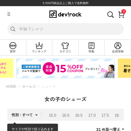
5,500円税込以上ご購入で送料無料
0
ア
カ
ウ
ン
ト
新作
ランキング
カテゴリ
特集
会員登録
ロ
新
グ
規
イ
会
ン
員
登
録
HOME
ガールズ
シューズ
女の子のシューズ
探
す
性別：すべて
15.0
16.0
16.5
17.0
17.5
18.0
1
カ
テ
サイズや性別で絞り込めます
並べ替え
31
ゴ