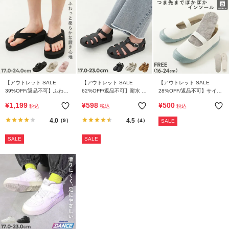
【アウトレット SALE
【アウトレット SALE
【アウトレット SALE
39%OFF/返品不可】ふわも
62%OFF/返品不可】耐水 グ
28%OFF/返品不可】サイズ
ちボリュームソール トング
ルカサンダル(クッションイ
調整ができる 洗える リバー
¥
1,199
¥
598
¥
500
税込
税込
税込
サンダル
ンソール付き)
シブル あったかインソール
4.0
4.5
（9）
（4）
SALE
SALE
SALE