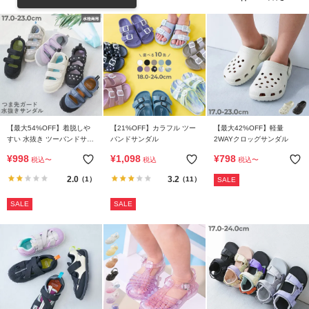
リ
か
ら
探
す
ラ
ン
【最大54%OFF】着脱しや
【21%OFF】カラフル ツー
【最大42%OFF】軽量
キ
すい 水抜き ツーバンドサン
バンドサンダル
2WAYクロッグサンダル
ダル
ン
¥
998
¥
1,098
¥
798
税込
〜
税込
税込
〜
グ
2.0
3.2
（1）
（11）
SALE
か
ら
SALE
SALE
探
す
新
作
か