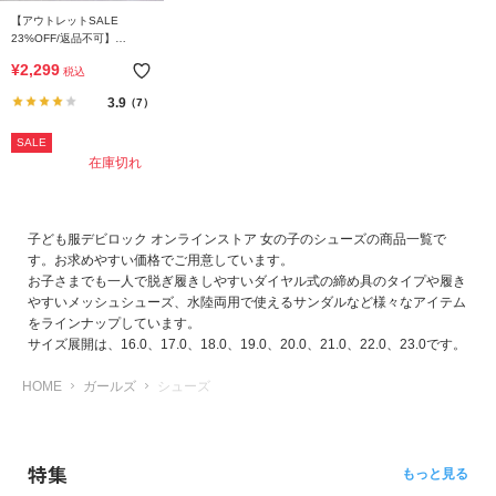
【アウトレットSALE
23%OFF/返品不可】
【DANCE】ミッドカットス
¥
2,299
税込
ニーカー（クッションイン
ソール付き）
3.9
（7）
SALE
在庫切れ
子ども服デビロック オンラインストア 女の子のシューズの商品一覧で
す。お求めやすい価格でご用意しています。
お子さまでも一人で脱ぎ履きしやすいダイヤル式の締め具のタイプや履き
やすいメッシュシューズ、水陸両用で使えるサンダルなど様々なアイテム
をラインナップしています。
サイズ展開は、16.0、17.0、18.0、19.0、20.0、21.0、22.0、23.0です。
HOME
ガールズ
シューズ
特集
もっと見る