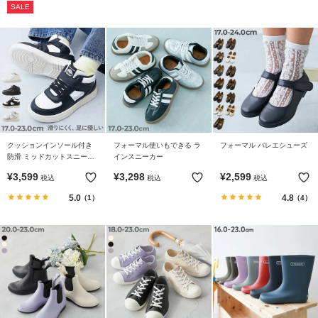
SALE
イ
ド・
ヘ
ル
プ
デ
ビ
ロ
ッ
クッションインソール付き
フォーマル使いもできる ラ
フォーマル バレエシューズ
防滑 ミッドカットスニーカ
インスニーカー
ク
ー
に
¥
3,599
¥
3,298
¥
2,599
税込
税込
税込
つ
5.0
4.8
（1）
（4）
い
て
お
買
い
物