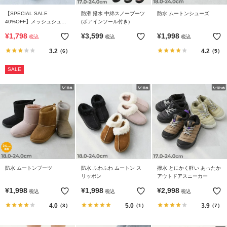
【SPECIAL SALE
防滑 撥水 中綿スノーブーツ
防水 ムートンシューズ
40%OFF】メッシュシュー
(ボアインソール付き)
ズ
¥
1,798
¥
3,599
¥
1,998
税込
税込
税込
3.2
4.2
（6）
（5）
SALE
防水 ムートンブーツ
防水 ふわふわ ムートン ス
撥水 とにかく軽い あったか
リッポン
アウトドアスニーカー
¥
1,998
¥
1,998
¥
2,998
税込
税込
税込
4.0
5.0
3.9
（3）
（1）
（7）