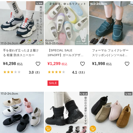
手を使わず立ったまま履け
【SPECIAL SALE
フォーマル フェイクレザー
る 軽量 防水スニーカー
18%OFF】ガールズデザイ
スリッポン(インソール2枚
ン ゆったりフィット 上履き
付き)
¥
4,298
¥
1,299
¥
1,998
税込
税込
税込
(上靴) インソール2枚付き
3.0
4.1
（2）
（11）
SALE