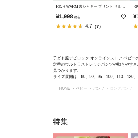
RICH WARM 裏シャギー プリント サルエ
R
ルパンツ
ッ
¥
1,998
¥
税込
4.7
（7）
子ども服デビロック オンラインストア ベビ
定番のウルトラストレッチパンツや動きやすさ
見つかります。
サイズ展開は、80、90、95、100、110、120、1
HOME
ベビー
パンツ
ロングパンツ
特集