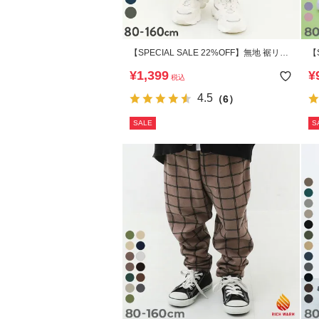
【SPECIAL SALE 22%OFF】無地 裾リブ
【
スウェットパンツ
ど
¥
1,399
¥
税込
リ
4.5
（6）
SALE
S