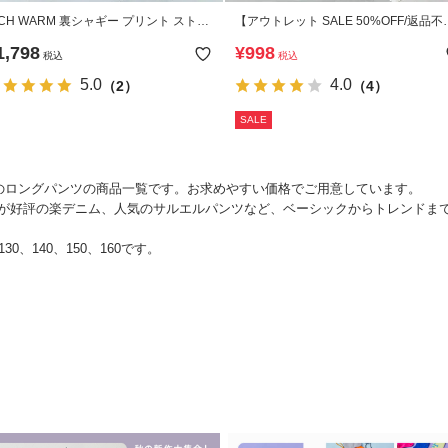
ICH WARM 裏シャギー プリント ストレ
【アウトレット SALE 50%OFF/返品不
チパンツ
可】RICH WARM 裏シャギー 裾リブパ
1,798
¥
998
税込
税込
ツ
5.0
4.0
（2）
（4）
SALE
ーのロングパンツの商品一覧です。お求めやすい価格でご用意しています。
が好評の楽デニム、人気のサルエルパンツなど、ベーシックからトレンドま
30、140、150、160です。