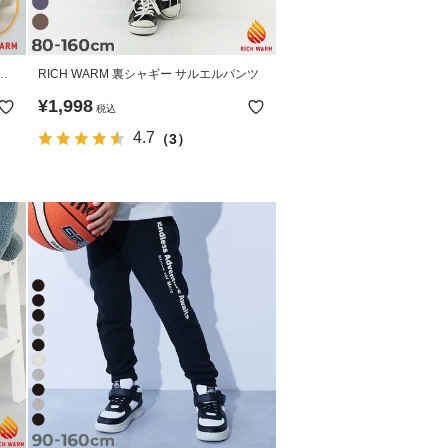
ン
RICH WARM 裏シャギー サルエルパンツ
¥
1,998
税込
4.7
（3）