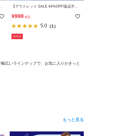
【アウトレット SALE 44%OFF/返品不
ン
可】デビラボ プリント スウェットパンツ
¥
998
税込
5.0
（1）
SALE
で幅広いラインナップで、お気に入りがきっと
もっと見る