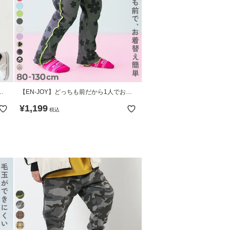
ス
【EN-JOY】どっちも前だから1人でお着
替え ガールズ メロウ リブパンツ
¥
1,199
税込