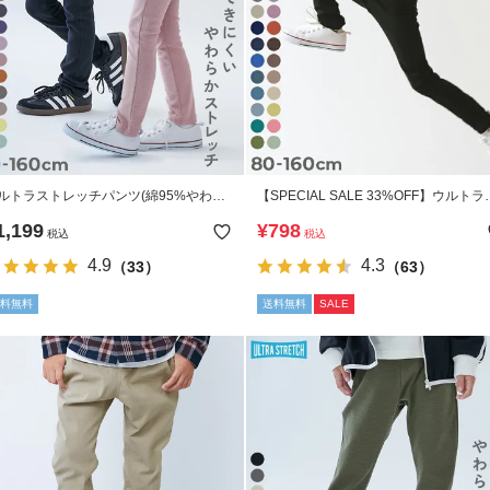
ルトラストレッチパンツ(綿95%やわら
【SPECIAL SALE 33%OFF】ウルトラ
タッチ)
トレッチパンツ(やわらかタッチ)
1,199
¥
798
税込
税込
4.9
4.3
（33）
（63）
料無料
送料無料
SALE