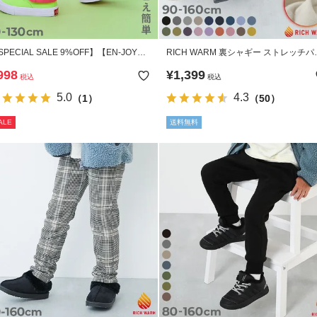
SPECIAL SALE 9%OFF】【EN-JOY】
RICH WARM 裏シャギー ストレッチパ
っちも前だから1人でお着替え カラフル
ツ
998
¥
1,399
税込
税込
ブフレアパンツ
5.0
4.3
（1）
（50）
ALE
送料無料