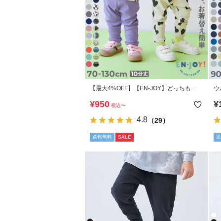
【最大4%OFF】【EN-JOY】どっちも前
ウ
だから1人でお着替え カラフル 無地&総柄
か
¥
950
¥
税込
〜
リブパンツ
4.8
（29）
送料無料
SALE
送