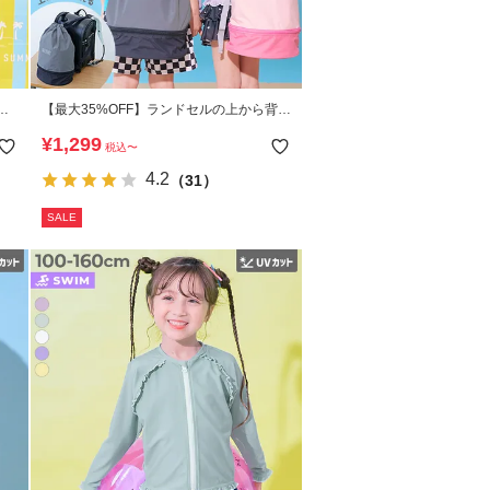
カ
【最大35%OFF】ランドセルの上から背負
える 2層式 プールバッグ ナップサック
¥
1,299
税込
〜
4.2
（31）
SALE