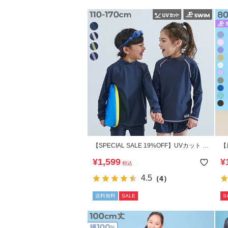
【SPECIAL SALE 19%OFF】UVカット ス
【
クール用 Tシャツ型 長袖ラッシュガード
ッ
¥
1,599
¥
税込
4.5
（4）
送料無料
SALE
S