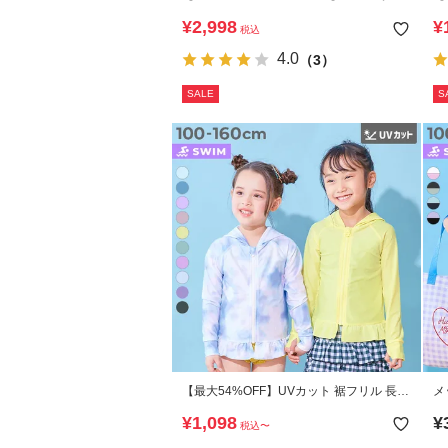
られる UVカット ワンピース風セパレート
袖
¥
2,998
¥
税込
水着
4.0
（3）
SALE
S
【最大54%OFF】UVカット 裾フリル 長袖
メ
ジップラッシュガード
ト
¥
1,098
¥
税込
〜