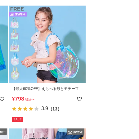
プ
【最大60%OFF】えらべる形とモチーフ
キラキラ プールバッグ
¥
798
税込
〜
3.9
（13）
SALE