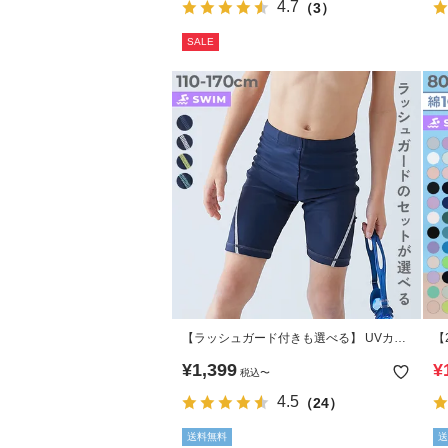
4.7
（3）
SALE
【ラッシュガード付きも選べる】 UVカッ
【
ト 男児 スクール水着
¥
1,399
¥
税込
〜
4.5
（24）
送料無料
送