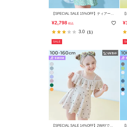
【SPECIAL SALE 15%OFF】ティアード
【
フリル UVカット ワンピース風セパレート
ン
¥
2,798
¥
税込
水着
3.0
（1）
SALE
S
【SPECIAL SALE 14%OFF】2WAYで着
【