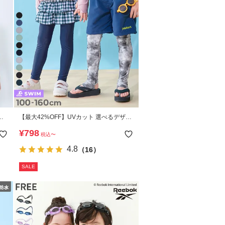
も
【最大42%OFF】UVカット 選べるデザイ
ー
ン ラッシュレギンス/トレンカ
¥
798
税込
〜
4.8
（16）
SALE