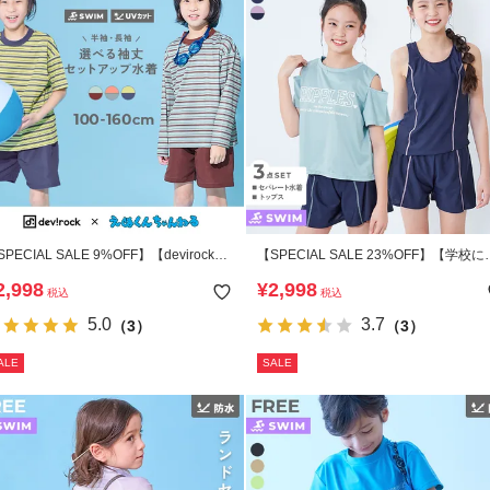
PECIAL SALE 9%OFF】【devirock×
【SPECIAL SALE 23%OFF】【学校に
ぬくんちゃんねる】えらべる袖丈 ボー
遊びにも】UVカット Tシャツ付き スク
2,998
¥
2,998
税込
税込
ーラッシュガード＆サーフパンツセット
ル水着 3Pセット
5.0
3.7
（3）
（3）
ALE
SALE