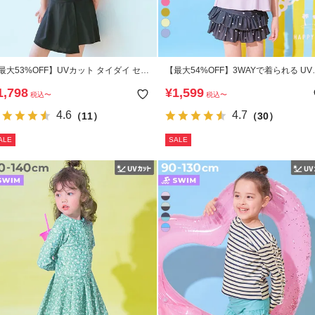
最大53%OFF】UVカット タイダイ セパ
【最大54%OFF】3WAYで着られる UV
ート水着 3Pセット
ット オフショルセットアップ水着
1,798
¥
1,599
税込
〜
税込
〜
4.6
4.7
（11）
（30）
ALE
SALE