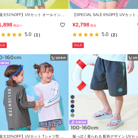
最大51%OFF】UVカット オールインワ
【SPECIAL SALE 6%OFF】UVカット 
 ラッシュスイムワンピース水着
リルがかわいい ラッシュ水着 セットア
1,898
¥
2,798
税込
〜
税込
プ
5.0
5.0
（1）
（2）
ALE
SALE
最大33%OFF】UVカット Tシャツ型 長
服っぽく着られる 配色デザイン UVカ