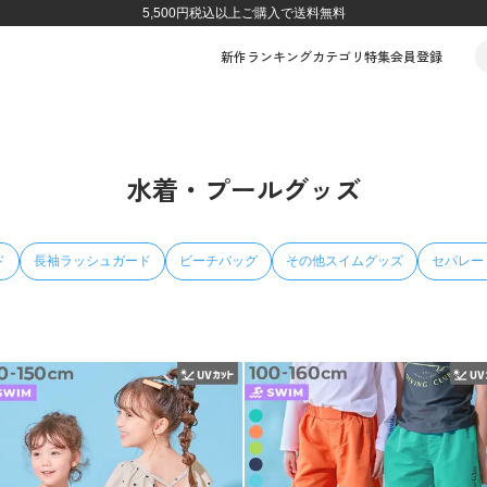
5,500円税込以上ご購入で送料無料
新作
ランキング
カテゴリ
特集
会員登録
水着・プールグッズ
ド
長袖ラッシュガード
ビーチバッグ
その他スイムグッズ
セパレー