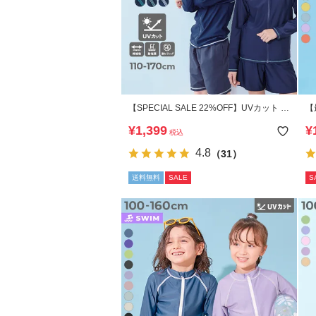
【SPECIAL SALE 22%OFF】UVカット ス
【
クール用 長袖ジップラッシュガード
ュ
¥
1,399
¥
税込
4.8
（31）
送料無料
SALE
S