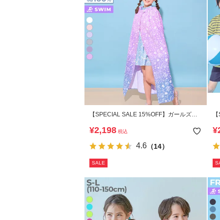
【SPECIAL SALE 15%OFF】ガールズラ
【S
ップタオル 100cm
え
¥
2,198
¥
税込
ダ
4.6
（14）
SALE
S