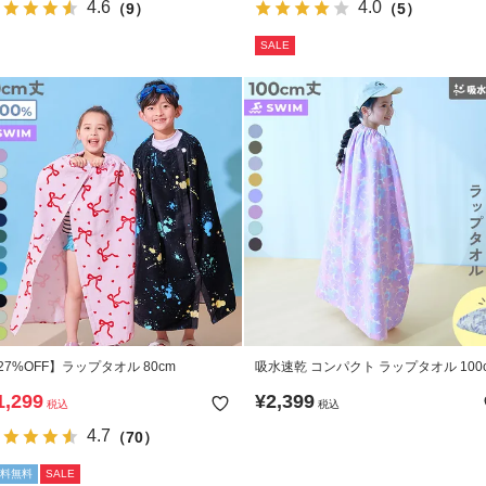
4.6
4.0
（9）
（5）
SALE
27%OFF】ラップタオル 80cm
吸水速乾 コンパクト ラップタオル 100
1,299
¥
2,399
税込
税込
4.7
（70）
料無料
SALE