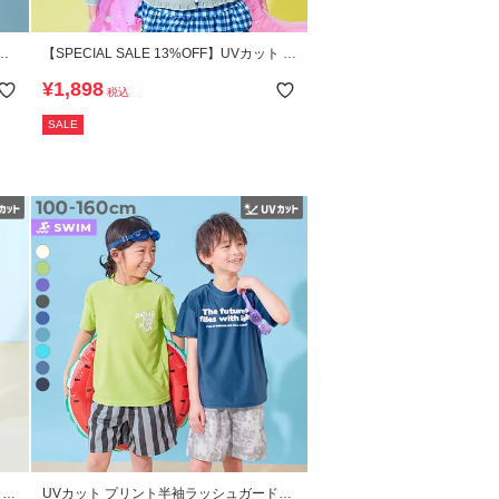
フ
【SPECIAL SALE 13%OFF】UVカット ラ
ッ
グラン メロウフリル ガールズラッシュガ
¥
1,898
税込
ード
SALE
ット
UVカット プリント半袖ラッシュガード＆