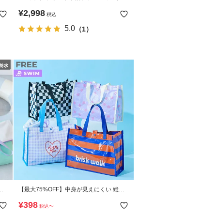
総柄サーフパンツ セットアップ水着
¥
2,998
税込
5.0
（1）
ト
【最大75%OFF】中身が見えにくい 総柄
プールバッグトート
¥
398
税込
〜