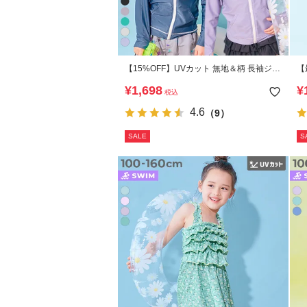
【15%OFF】UVカット 無地＆柄 長袖ジッ
【
プラッシュガード
レ
¥
1,698
¥
税込
4.6
（9）
SALE
S