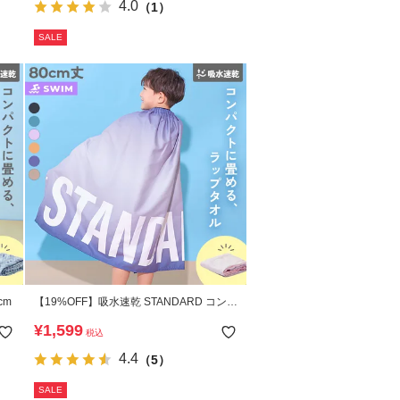
4.0
（1）
SALE
cm
【19%OFF】吸水速乾 STANDARD コンパ
クト ラップタオル 80cm
¥
1,599
税込
4.4
（5）
SALE