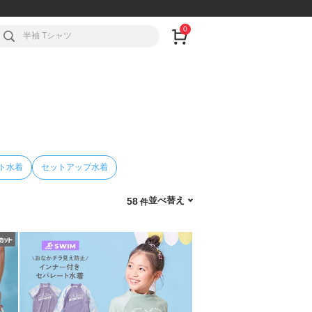
0
ト水着
セットアップ水着
並べ替え
58