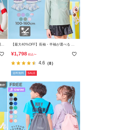
調整
【最大40%OFF】長袖・半袖が選べる イ
パ
ンナー付き UVカット Tシャツ型セットア
¥
1,798
税込
〜
ップ水着
4.6
（8）
送料無料
SALE