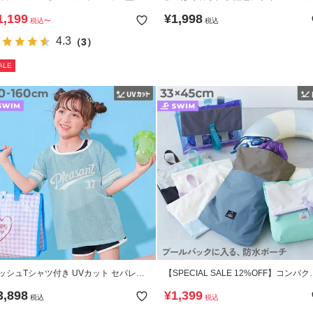
ラッシュガード
サーフパンツ水着
1,199
¥
1,998
税込
〜
税込
4.3
（3）
ALE
ッシュTシャツ付き UVカット セパレー
【SPECIAL SALE 12%OFF】コンパク
水着3Pセット
になる バイカラー 防水ポーチ
3,898
¥
1,399
税込
税込