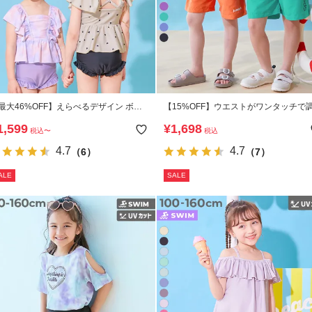
最大46%OFF】えらべるデザイン ボリ
【15%OFF】ウエストがワンタッチで
ームフリル UVカット セパレート水着
できる ネオンカラー UVカット サーフ
1,599
¥
1,698
税込
〜
税込
ンツ水着
4.7
4.7
（6）
（7）
ALE
SALE