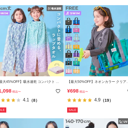
最大45%OFF】吸水速乾 コンパクト ラ
【最大50%OFF】ネオンカラー クリア
プタオル 80cm
ールバッグ トート
1,098
¥
698
税込
〜
税込
〜
4.1
4.9
（8）
（19）
ALE
SALE