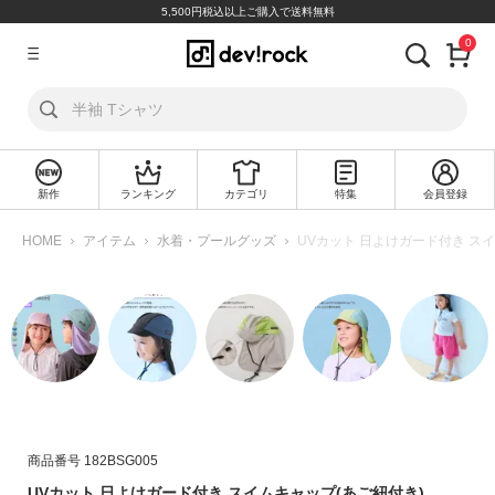
5,500円税込以上ご購入で送料無料
0
ア
カ
ウ
ン
ト
新作
ランキング
カテゴリ
特集
会員登録
ロ
新
グ
規
HOME
アイテム
水着・プールグッズ
UVカット 日よけガード付き ス
イ
会
ン
員
登
録
探
す
カ
商品番号
182BSG005
テ
ゴ
UVカット 日よけガード付き スイムキャップ(あご紐付き)