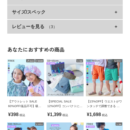
イ
ド・
水着と同素材のスイムキャップが登場。
サイズ/スペック
ヘ
ル
ツバと日よけ付きなので、紫外線対策にもぴったりなアイテ
プ
レビューを見る
（3）
サイズ
日除ガード布丈
ツバ長さ
高さ
帽子口囲
ム。
つけ外し簡単な顎ひももポイント。
M(48-52)
17
4.5
10.5
46
デ
プール以外のレジャーシーンでの使用もおすすめ。
L(54-58)
18
4.5
10.5
50
ビ
あなたにおすすめの商品
ロ
毎日の紫外線からお子さまの肌を守れるように、遮蔽率90%以
»サイズガイド
ッ
上の素材を使用しています。
ク
素材・仕様
に
■素材
ポリエステル85% ポリウレタン15%
つ
柔らかな肌ざわりをしたポリエステルストレッチ素材
い
生産国
て
さらっと柔らかな肌ざわりが特徴。
CHINA
程よいストレッチなので、体にフィットし着脱しやすい素材で
【アウトレット SALE
【SPECIAL SALE
【15%OFF】ウエストがワ
お
60%OFF/返品不可】吸水
12%OFF】コンパクトにな
ンタッチで調整できる ネ
す。
備考
速乾 コンパクト タオルキ
る バイカラー 防水ポーチ
オンカラー UVカット サー
買
¥398
¥1,399
¥1,698
税込
税込
税込
ャップ
フパンツ水着
洗濯方法
い
伸縮性：あり
手洗い可 / 漂白剤使用不可 / 乾燥機使用不可 / 日陰つり干し/
物