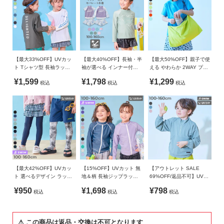
洗濯ネット使用
ガ
イ
ご注意事項
ド
・摩擦や水、汗などで色が移ることがあります。ご注意くだ
さい。
よ
・平置きにて採寸しているため、サイズや形に多少の誤差が
【最大33%OFF】UVカッ
【最大40%OFF】長袖・半
【最大50%OFF】親子で使
く
生じる場合があります。あらかじめご了承ください。
ト Tシャツ型 長袖ラッシ
袖が選べる インナー付き
える やわらか 2WAY プー
あ
ュガード
UVカット Tシャツ型セッ
ルバッグ
・伸縮性のある素材は、砂が生地の隙間に入りシミ状に見え
¥1,599
¥1,798
¥1,299
る
税込
税込
税込
トアップ水着
る場合がありますので、万が一砂が入り込んだ場合は、乾い
ご
た後、生地を伸ばして叩くと落ちやすくなります。
質
・過度な摩擦を加えると白っぽく変色する可能性がございま
問
す。
・高温下や濡れた状態で袋や鞄にいれて長時間放置と、色移
FOLLOW
りやプリント剥がれの原因となるためご注意ください。
・生産時期により、多少色味が異なる場合がございますが、
素材・サイズ等の品質に違いはございません。
【最大42%OFF】UVカッ
【15%OFF】UVカット 無
【アウトレット SALE
・ご使用のパソコンやブラウザの環境により、実際の色とは
ト 選べるデザイン ラッシ
地＆柄 長袖ジップラッシ
69%OFF/返品不可】UVカ
ュレギンス/トレンカ
ュガード
ット 水陸両用 ハーフジッ
多少異なる場合がございます。
¥950
¥1,698
¥798
税込
税込
税込
プ 長袖ラッシュガード
⚠ この商品は返品・交換は不可となります