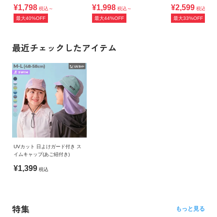
ップ水着
ワンピース型浴衣
ト浴衣
¥1,798
¥1,998
¥2,599
税込～
税込～
税込～
最大40%OFF
最大44%OFF
最大33%OFF
最近チェックしたアイテム
UVカット 日よけガード付き ス
イムキャップ(あご紐付き)
¥1,399
税込
特集
もっと見る