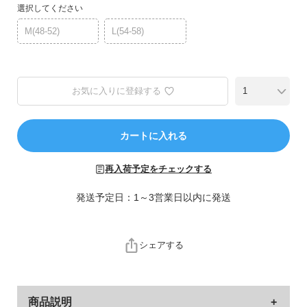
ら
選択してください
探
M(48-52)
L(54-58)
す
特
集
お気に入りに登録する
か
ら
探
カートに入れる
す
再入荷予定をチェックする
子
ど
発送予定日：1～3営業日以内に発送
も
服
コ
シェアする
ラ
ム
商品説明
ガ