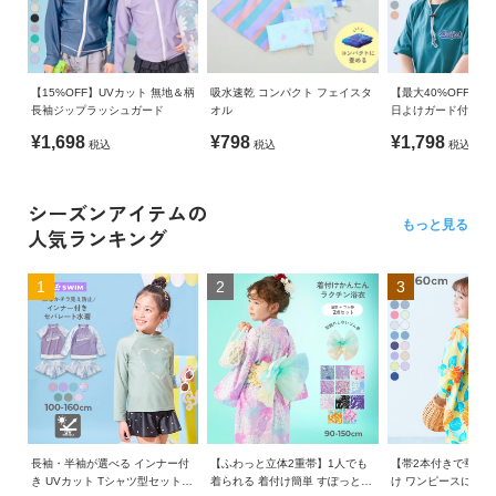
【15%OFF】UVカット 無地＆柄
吸水速乾 コンパクト フェイスタ
【最大40%OFF】
長袖ジップラッシュガード
オル
日よけガード付き 
撥水 UVカットフェ
¥1,698
¥798
¥1,798
税込
税込
税込
陸両用)
シーズンアイテムの
もっと見る
人気ランキング
1
2
3
長袖・半袖が選べる インナー付
【ふわっと立体2重帯】1人でも
【帯2本付きで華や
き UVカット Tシャツ型セットア
着られる 着付け簡単 すぽっと
け ワンピースにもな