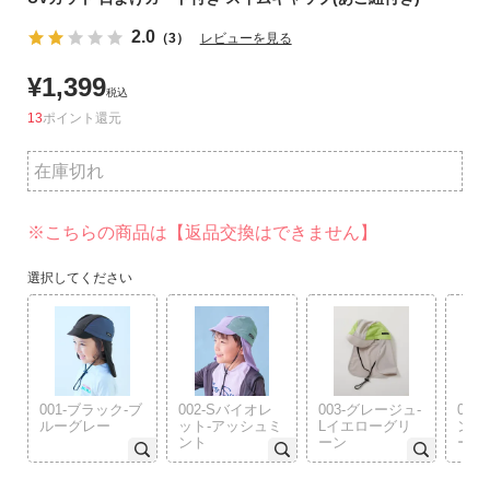
リ
2.0
（3）
レビューを見る
か
ら
¥
1,399
探
税込
す
13
ポイント
在庫切れ
ラ
ン
キ
※こちらの商品は【返品交換はできません】
ン
グ
選択してください
か
ら
探
す
001-ブラック-ブ
002-Sバイオレ
003-グレージュ-
00
新
ルーグレー
ット-アッシュミ
Lイエローグリ
ント
ント
ーン
ー
作
か