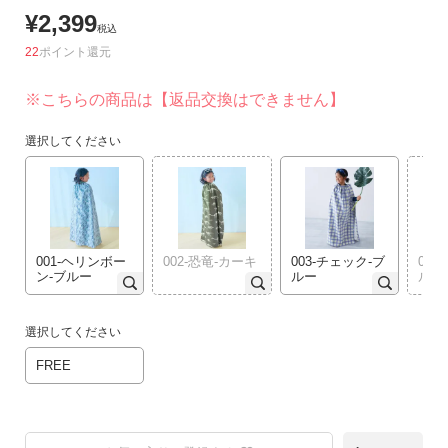
リ
¥
2,399
税込
か
22
ポイント
ら
探
※こちらの商品は【返品交換はできません】
す
選択してください
ラ
ン
キ
ン
グ
001-ヘリンボー
002-恐竜-カーキ
003-チェック-ブ
00
か
ン-ブルー
ルー
ル-
ら
探
選択してください
す
FREE
新
作
か