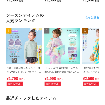
¥1,399
¥1,399
¥1,998
税込
税込
税込
シーズンアイテムの
もっと見る
人気ランキング
1
2
3
長袖・半袖が選べる インナー付
【ふわっと立体2重帯】1人でも
【帯2本付きで華や
き UVカット Tシャツ型セットア
着られる 着付け簡単 すぽっと
け ワンピースにもな
ップ水着
ワンピース型浴衣
ト浴衣
¥1,798
¥1,998
¥2,599
税込～
税込～
税込～
最大40%OFF
最大44%OFF
最大33%OFF
最近チェックしたアイテム