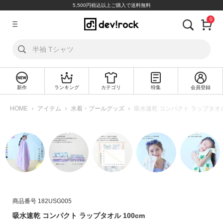
5,500円税込以上ご購入で送料無料
0
ア
カ
ウ
ン
ト
新作
ランキング
カテゴリ
特集
会員登録
ロ
新
グ
規
HOME
アイテム
水着・プールグッズ
吸水速乾 コンパクト ラップタオル 
イ
会
ン
員
登
録
探
す
カ
商品番号
182USG005
テ
吸水速乾 コンパクト ラップタオル 100cm
ゴ