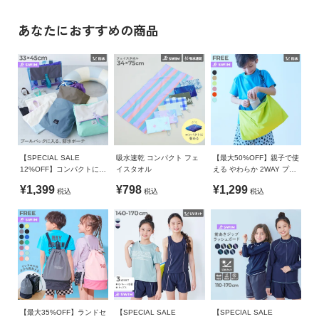
お洗濯してもすぐに乾く速乾性も魅力。
イ
ド・
吸水性も兼ね備えているので、水分や汗もしっかり吸収してく
»サイズガイド
あなたにおすすめの商品
ヘ
れてます。
素材・仕様
ル
80cmタイプも別ページにご用意しているので、好みや用途に
プ
ポリエステル90% ナイロン10%
合わせてお選びいただるのもポイントです。
デ
生産国
■素材
ビ
CHINA
吸水速乾性に優れたマイクロファイバー素材
ロ
ッ
備考
素肌に心地良い、なめらかな風合いの素材。
ク
【SPECIAL SALE
吸水速乾 コンパクト フェ
【最大50%OFF】親子で使
12%OFF】コンパクトにな
イスタオル
える やわらか 2WAY プー
薄手で軽く、コンパクトに畳めるのが嬉しいポイントです。
に
洗濯方法
る バイカラー 防水ポーチ
ルバッグ
¥1,399
¥798
¥1,299
つ
洗濯機洗い可(弱い洗濯処理) / 漂白剤使用不可 / 乾燥機使用不
税込
税込
税込
い
可 / 日陰つり干し/ 裏返して洗濯ネット使用
て
ご注意事項
・素材の特性上、摩擦や洗濯により毛羽立ち、毛羽落ちが生
お
じる恐れがあります。
買
・摩擦や水、汗などで色が移ることがあります。ご注意くだ
い
さい。
物
【最大35%OFF】ランドセ
【SPECIAL SALE
【SPECIAL SALE
・平置きにて採寸しているため、サイズや形に多少の誤差が