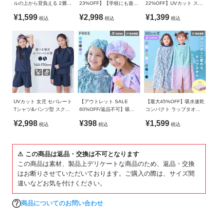
ガ
ルの上から背負える 2層式
23%OFF】【学校にも遊び
22%OFF】UVカット スク
生じる場合があります。あらかじめご了承ください。
プールバッグ ナップサッ
にも】UVカット Tシャツ
ール用 長袖ジップラッシ
イ
¥1,599
¥2,998
¥1,399
・生産時期により、多少色味が異なる場合がございますが、
税込
税込
税込
ク
付き スクール水着 3Pセッ
ュガード
ド
ト
素材・サイズ等の品質に違いはございません。
・ご使用のパソコンやブラウザの環境により、実際の色とは
よ
多少異なる場合がございます。
く
あ
る
ご
UVカット 女児 セパレート
【アウトレット SALE
【最大45%OFF】吸水速乾
質
Tシャツ&パンツ型 スクー
60%OFF/返品不可】吸水
コンパクト ラップタオル
問
ル水着
速乾 コンパクト タオルキ
80cm
¥2,998
¥398
¥1,599
税込
税込
税込
ャップ
FOLLOW
⚠ この商品は返品・交換は不可となります
この商品は素材、製品上デリケートな商品のため、返品・交換
はお断りさせていただいております。ご購入の際は、サイズ間
違いなどお気を付けください。
商品についてのお問い合わせ