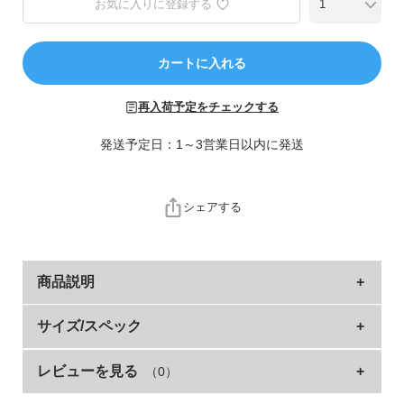
お気に入りに登録する
ら
探
す
カートに入れる
特
再入荷予定をチェックする
集
か
発送予定日：1～3営業日以内に発送
ら
探
す
シェアする
子
ど
も
商品説明
服
コ
ただでさえ多い通学時の荷物。
サイズ/スペック
ラ
特にプールの日は大きなタオルや水着で荷物がいっぱい。
ム
レビューを見る
（0）
サイズ
横
縦
そんなお悩みを解決できるような、コンパクトに畳めるラップ
タオルが新登場。
ガ
FREE
120
100