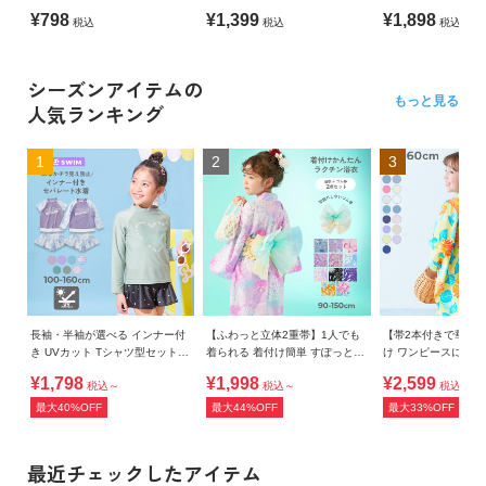
ハーフジップ 長袖ラッシュガー
プラッシュガード
ル ガールズラッシュ
¥798
¥1,399
¥1,898
税込
税込
税込
ド
シーズンアイテムの
もっと見る
人気ランキング
1
2
3
長袖・半袖が選べる インナー付
【ふわっと立体2重帯】1人でも
【帯2本付きで華や
き UVカット Tシャツ型セットア
着られる 着付け簡単 すぽっと
け ワンピースにもな
ップ水着
ワンピース型浴衣
ト浴衣
¥1,798
¥1,998
¥2,599
税込～
税込～
税込～
最大40%OFF
最大44%OFF
最大33%OFF
最近チェックしたアイテム