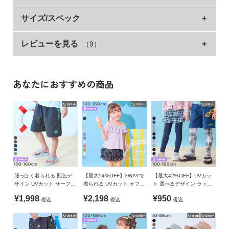
イ
ド・
プール・海はもちろん、マリンスポーツにもおすすめ
サイズ/スペック
ヘ
したいベーシックなラッシュガード。
ル
レビューを見る
（9）
サイズ
着丈
身幅
ラグラン袖丈
プ
フードがないので動きやすく、ジップで着脱しやすいのがポイ
ント。
100cm
39
29
41.5
デ
さり気ない配色ステッチでさり気なく個性をアピールできるア
110cm
42
31
46.25
ビ
イテムです。
あなたにおすすめの商品
ロ
120cm
45
33
51
ッ
毎日の紫外線からお子さまの肌を守れるように、遮蔽率90%以
130cm
48
35
55.75
ク
上の素材を使用しています。
に
140cm
51
38
60.5
つ
■素材
150cm
54
39
64.75
い
柔らかな肌ざわりをしたポリエステルストレッチ素材
160cm
57
41
69.5
て
さらっと柔らかな肌ざわりが特徴。
服っぽく着られる 配色デ
【最大54%OFF】3WAYで
【最大42%OFF】UVカッ
»サイズガイド
ザイン UVカット サーフパ
着られる UVカット オフシ
ト 選べるデザイン ラッシ
お
程よいストレッチなので、体にフィットし着脱しやすい素材で
ンツ水着
ョルセットアップ水着
ュレギンス/トレンカ
素材・仕様
買
¥1,998
¥2,198
¥950
す。
税込
税込
税込
い
ポリエステル85% ポリウレタン15%
物
伸縮性：あり