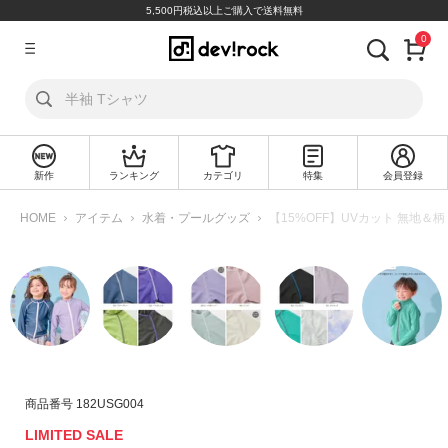
5,500円税込以上ご購入で送料無料
0
ア
カ
ウ
ン
ト
新作
ランキング
カテゴリ
特集
会員登録
ロ
新
グ
規
HOME
アイテム
水着・プールグッズ
【15%OFF】UVカット 無地＆
イ
会
ン
員
登
録
探
す
カ
商品番号
182USG004
テ
LIMITED SALE
ゴ