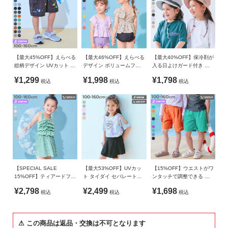
ガ
生産国
イ
CHINA
ド
備考
よ
洗濯方法
【最大45%OFF】えらべる
【最大46%OFF】えらべる
【最大40%OFF】保冷剤が
く
総柄デザイン UVカット サ
デザイン ボリュームフリ
入る日よけガード付き 親
手洗い可 / 漂白剤使用不可 / 乾燥機使用不可 / 日陰つり干し/
あ
ーフパンツ水着
ル UVカット セパレート水
子で使える 撥水 UVカット
洗濯ネット使用
¥1,299
¥1,998
¥1,798
税込
税込
税込
着
フェスハット(水陸両用)
る
ご
ご注意事項
質
・摩擦や水、汗などで色が移ることがあります。ご注意くだ
問
さい。
・平置きにて採寸しているため、サイズや形に多少の誤差が
FOLLOW
生じる場合があります。あらかじめご了承ください。
・伸縮性のある素材は、砂が生地の隙間に入りシミ状に見え
る場合がありますので、万が一砂が入り込んだ場合は、乾い
【SPECIAL SALE
【最大53%OFF】UVカッ
【15%OFF】ウエストがワ
15%OFF】ティアードフリ
ト タイダイ セパレート水
ンタッチで調整できる ネ
た後、生地を伸ばして叩くと落ちやすくなります。
ル UVカット ワンピース風
着 3Pセット
オンカラー UVカット サー
¥2,798
¥2,499
¥1,698
・高温下や濡れた状態で袋や鞄にいれて長時間放置と、色移
税込
税込
税込
セパレート水着
フパンツ水着
りやプリント剥がれの原因となるためご注意ください。
・生産時期により、多少色味が異なる場合がございますが、
⚠ この商品は返品・交換は不可となります
素材・サイズ等の品質に違いはございません。