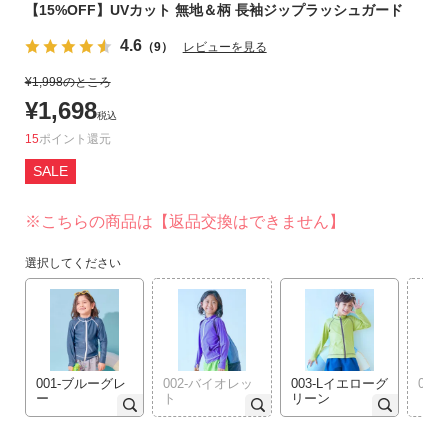
【15%OFF】UVカット 無地＆柄 長袖ジップラッシュガード
リ
か
4.6
（9）
レビューを見る
ら
¥
1,998
のところ
探
¥
1,698
す
税込
15
ポイント
ラ
SALE
ン
キ
※こちらの商品は【返品交換はできません】
ン
グ
選択してください
か
ら
探
す
001-ブルーグレ
002-バイオレッ
003-Lイエローグ
004
新
ー
ト
リーン
作
か