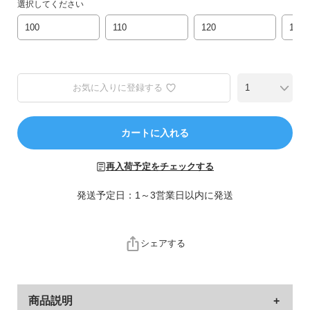
ら
選択してください
探
100
110
120
130
す
特
集
お気に入りに登録する
か
ら
探
カートに入れる
す
再入荷予定をチェックする
子
発送予定日：1～3営業日以内に発送
ど
も
服
シェアする
コ
ラ
ム
商品説明
ガ