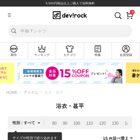
5,500円税込以上ご購入で送料無料
0
ア
カ
ウ
ン
ト
新作
ランキング
カテゴリ
特集
会員登録
ロ
新
グ
規
イ
会
ン
員
登
録
HOME
アイテム
浴衣・甚平
浴衣・甚平
探
す
性別：すべて
80
90
100
110
120
130
140
1
カ
テ
サイズや性別で絞り込めます
並べ替え
15
ゴ