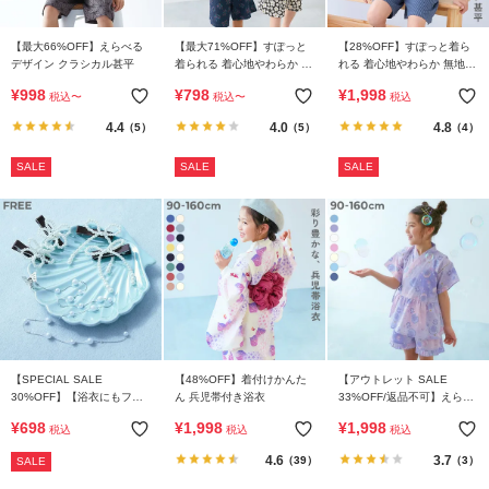
ら
探
【最大66%OFF】えらべる
【最大71%OFF】すぽっと
【28%OFF】すぽっと着ら
す
デザイン クラシカル甚平
着られる 着心地やわらか 総
れる 着心地やわらか 無地
柄プリント おやすみ甚平
おやすみ甚平
¥
998
¥
798
¥
1,998
税込
〜
税込
〜
税込
特
4.4
4.0
4.8
（5）
（5）
（4）
集
か
SALE
SALE
SALE
ら
探
す
子
ど
も
服
【SPECIAL SALE
【48%OFF】着付けかんた
【アウトレット SALE
コ
30%OFF】【浴衣にもフォ
ん 兵児帯付き浴衣
33%OFF/返品不可】えらべ
ラ
ーマルにも】えらべるパー
るデザイン ペプラム ガール
¥
698
¥
1,998
¥
1,998
税込
税込
税込
ム
ルヘアアクセサリー
ズ甚平
4.6
3.7
（39）
（3）
SALE
ガ