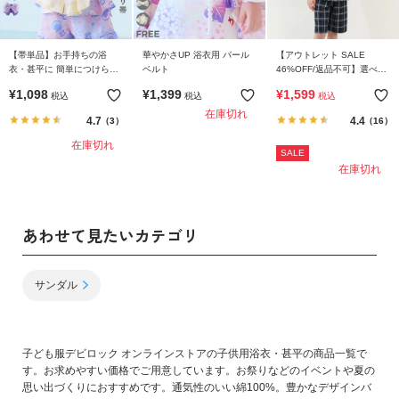
ガ
イ
ド
【帯単品】お手持ちの浴
華やかさUP 浴衣用 パール
【アウトレット SALE
衣・甚平に 簡単につけられ
ベルト
46%OFF/返品不可】選べる
る 華やかリボン型帯
クラシカル甚平
よ
¥
1,098
¥
1,399
¥
1,599
税込
税込
税込
く
在庫切れ
4.7
4.4
（3）
（16）
あ
在庫切れ
る
SALE
ご
在庫切れ
質
問
あわせて見たいカテゴリ
FOLLOW
サンダル
子ども服デビロック オンラインストアの子供用浴衣・甚平の商品一覧で
す。お求めやすい価格でご用意しています。お祭りなどのイベントや夏の
思い出づくりにおすすめです。通気性のいい綿100%。豊かなデザインバ