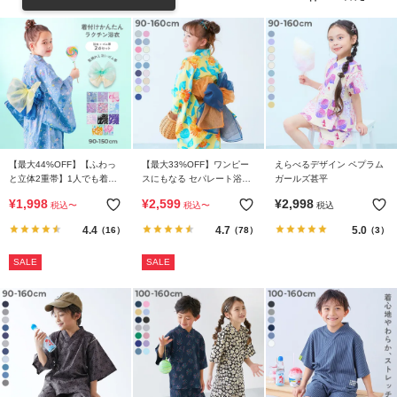
リ
か
ら
探
す
ラ
ン
【最大44%OFF】【ふわっ
【最大33%OFF】ワンピー
えらべるデザイン ペプラム
キ
と立体2重帯】1人でも着ら
スにもなる セパレート浴衣
ガールズ甚平
れる 着付け簡単 すぽっと
帯2本セット
ン
¥
1,998
¥
2,599
¥
2,998
税込
〜
税込
〜
税込
ワンピース型浴衣
グ
4.4
4.7
5.0
（16）
（78）
（3）
か
ら
SALE
SALE
探
す
新
作
か