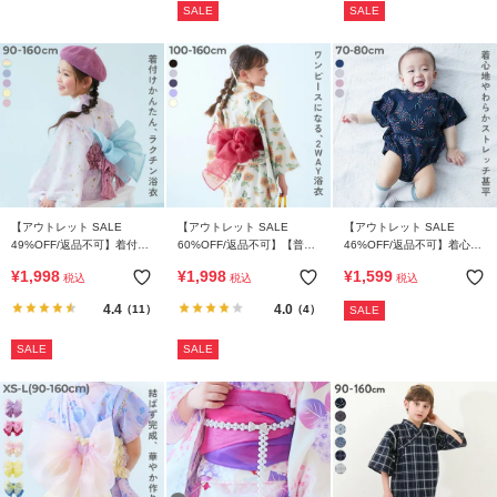
SALE
SALE
イ
ド・
ヘ
ル
プ
デ
ビ
ロ
ッ
【アウトレット SALE
【アウトレット SALE
【アウトレット SALE
49%OFF/返品不可】着付け
60%OFF/返品不可】【普段
46%OFF/返品不可】着心地
ク
簡単 すぽっと着られる ワン
着もOK】 シワになりにくい
やわらか おやすみ甚平 ロン
に
¥
1,998
¥
1,998
¥
1,599
税込
税込
税込
ピース型浴衣
セパレート ワンピース浴衣
パース
つ
4.4
4.0
（11）
（4）
SALE
い
て
SALE
SALE
お
買
い
物