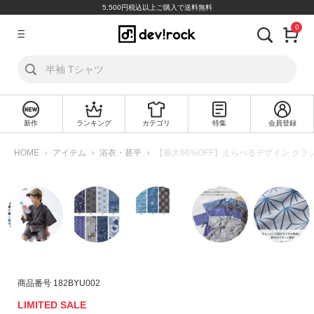
5,500円税込以上ご購入で送料無料
0
ア
カ
ウ
ン
ト
新作
ランキング
カテゴリ
特集
会員登録
ロ
新
グ
規
HOME
アイテム
浴衣・甚平
【最大66%OFF】えらべるデザイン クラ
イ
会
ン
員
登
録
探
す
カ
商品番号
182BYU002
テ
LIMITED SALE
ゴ