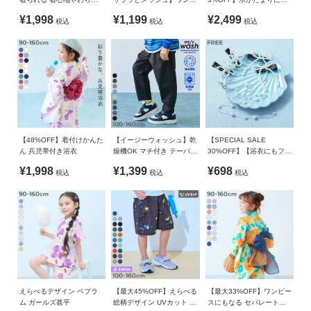
ガ
総柄プリント おやすみ甚
イルにもおすすめ タイダ
い 水陸両用 アウトドアサ
ボトムス
ウエスト
総丈
股下
もも幅
イ
¥1,998
¥1,199
¥2,499
税込
税込
税込
平
イパジャマ
ンダル
ド
90cm
42
31.2
11.9
22.5
100cm
44
33.2
13.8
23
よ
110cm
46
37.2
16.7
24
く
あ
120cm
49
41.2
19.6
25
る
130cm
52
45.2
22.6
26
ご
【48%OFF】着付けかんた
【イージーウォッシュ】乾
【SPECIAL SALE
質
140cm
54
49.2
25.6
27
ん 兵児帯付き浴衣
燥機OK マチ付き テーパー
30%OFF】【浴衣にもフォ
問
ドパンツ
ーマルにも】えらべるパー
¥1,998
¥1,399
¥698
150cm
57
53.2
28.6
28.5
税込
税込
税込
ルヘアアクセサリー
FOLLOW
160cm
59
57.2
31.7
30
»サイズガイド
素材・仕様
綿100%
えらべるデザイン ペプラ
【最大45%OFF】えらべる
【最大33%OFF】ワンピー
生産国
ム ガールズ甚平
総柄デザイン UVカット サ
スにもなる セパレート浴