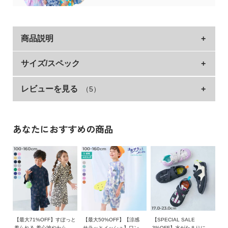
イ
ド・
ヘ
ル
商品説明
プ
大人っぽい古風な柄から、まるで洋服のようなモダン
サイズ/スペック
デ
なデザインまで。
ビ
レビューを見る
（5）
トップス
着丈
身幅
袖丈
（肩上げ解く）裄丈
裄丈
肩幅
ロ
豊富なデザインバリエーションが魅力の甚平。
ッ
90cm
39
34
13.5
30.5
26.5
26
ク
■素材
100cm
42
36
16.5
34.5
30.5
28
に
あなたにおすすめの商品
さらっとした肌ざわりが心地良い、綿100%ブロード素材
つ
110cm
46
38
19.5
38.5
34.5
30
い
涼しげな印象をした、程よい透け感のある素材。
120cm
50
40
22.5
42.5
38.5
32
て
薄手なので風通しも良く、暑い日も快適に過ごせます。
130cm
54
42
25.5
46.5
42.5
34
お
伸縮性：なし
140cm
58
44
28.5
50.5
46.5
36
買
150cm
62.5
48
31.5
55.5
50.5
38
い
物
160cm
66.5
50
34.5
59.5
54.5
40
【最大71%OFF】すぽっと
【最大50%OFF】【涼感
【SPECIAL SALE
着られる 着心地やわらか
サラッとメッシュ】ワンマ
3%OFF】水がたまりにく