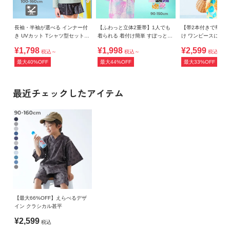
長袖・半袖が選べる インナー付
【ふわっと立体2重帯】1人でも
【帯2本付きで華や
き UVカット Tシャツ型セットア
着られる 着付け簡単 すぽっと
け ワンピースにもな
ップ水着
ワンピース型浴衣
ト浴衣
¥1,798
¥1,998
¥2,599
税込～
税込～
税込～
最大40%OFF
最大44%OFF
最大33%OFF
最近チェックしたアイテム
【最大66%OFF】えらべるデザ
イン クラシカル甚平
¥2,599
税込