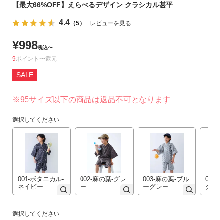
【最大66%OFF】えらべるデザイン クラシカル甚平
リ
か
4.4
（5）
レビューを見る
ら
探
¥
998
税込
〜
す
9
ポイント
〜
SALE
ラ
ン
※95サイズ以下の商品は返品不可となります
キ
ン
選択してください
グ
か
ら
探
す
001-ボタニカル-
002-麻の葉-グレ
003-麻の葉‐ブル
004
ネイビー
ー
ーグレー
グレ
新
作
か
選択してください