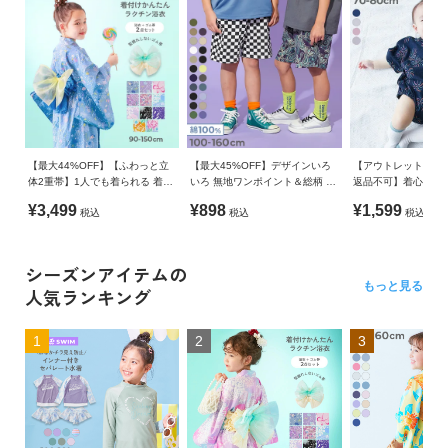
【最大44%OFF】【ふわっと立
【最大45%OFF】デザインいろ
【アウトレット SALE
体2重帯】1人でも着られる 着付
いろ 無地ワンポイント＆総柄 ミ
返品不可】着心地や
け簡単 すぽっと ワンピース型浴
ニ裏毛ハーフパンツ
すみ甚平 ロンパース
¥3,499
¥898
¥1,599
税込
税込
税込
衣
シーズンアイテムの
もっと見る
人気ランキング
1
2
3