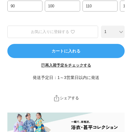
ら
90
100
110
120
探
す
特
お気に入りに登録する
集
か
ら
カートに入れる
探
す
再入荷予定をチェックする
発送予定日：1～3営業日以内に発送
子
ど
も
服
シェアする
コ
ラ
ム
ガ