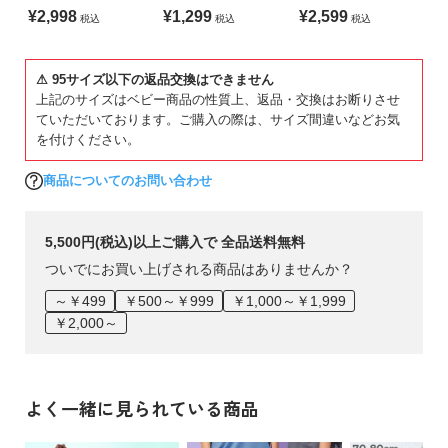
ーフパンツ水着
衣 帯2本セット
CHINA
¥2,998
¥1,299
¥2,599
税込
税込
税込
備考
⚠ 95サイズ以下の返品交換はできません
洗濯方法
上記のサイズはベビー商品の性質上、返品・交換はお断りさせ
洗濯機洗い可(デリケート洗い) / 漂白剤使用不可 / 乾燥機使用
ていただいております。ご購入の際は、サイズ間違いなどお気
不可 / 日陰つり干し/ 洗濯ネット使用
を付けください。
ご注意事項
商品についてのお問い合わせ
・ラメプリントの商品について、繰り返しの着用・洗濯によ
り、徐々にラメが脱落していきます。
・摩擦や水、汗などで色が移ることがあります。ご注意くだ
5,500円(税込)以上ご購入で 全品送料無料
さい。
ついでにお買い上げされる商品はありませんか？
・平置きにて採寸しているため、サイズや形に多少の誤差が
～￥499
￥500～￥999
￥1,000～￥1,999
生じる場合があります。あらかじめご了承ください。
￥2,000～
・生産時期により、多少色味が異なる場合がございますが、
素材・サイズ等の品質に違いはございません。
・ご使用のパソコンやブラウザの環境により、実際の色とは
多少異なる場合がございます。
よく一緒に見られている商品