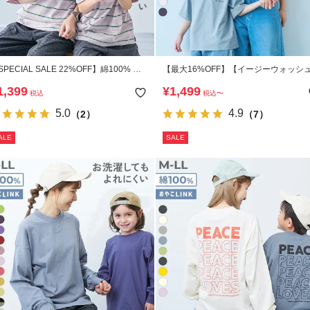
SPECIAL SALE 22%OFF】綿100% お
【最大16%OFF】【イージーウォッシ
濯してもよれにくい ビッグシルエット
乾燥機OK 防汚 大人 刺繍デザイン 半袖
1,399
¥
1,499
税込
税込
〜
人 ボーダー 半袖Tシャツ
ャツ
5.0
4.9
（2）
（7）
ALE
SALE