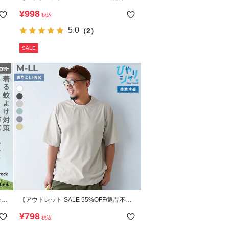
可】カラフルスウェット ふっくら裏起毛
¥
998
税込
無地 大人トレーナー
5.0
（2）
SALE
をよ
【アウトレット SALE 55%OFF/返品不
袖Ｔ
可】【ひやシャリ】接触冷感 無地 ビッグ
¥
798
税込
シルエット 大人 半袖Tシャツ