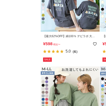
【最大62%OFF】綿100％ デビラボ 大人
【
プリント半袖Tシャツ
デ
¥
598
¥
税込
〜
5.0
（6）
SALE
S