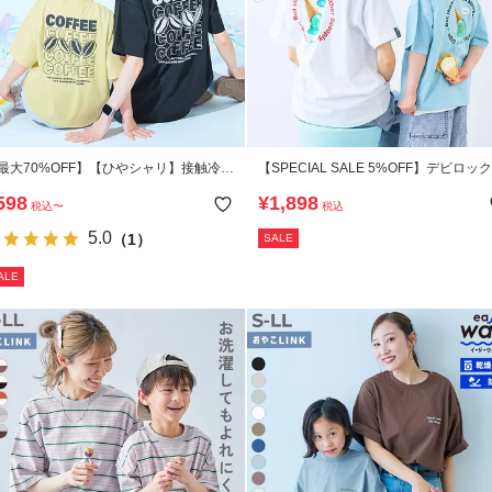
最大70%OFF】【ひやシャリ】接触冷感
【SPECIAL SALE 5%OFF】デビロック
ビラボ 大人 プリント半袖Tシャツ
×【アイス】 ひやシャリ 接触冷感 大人 
598
¥
1,898
税込
〜
税込
イスプリント 半袖Tシャツ
5.0
（1）
SALE
ALE