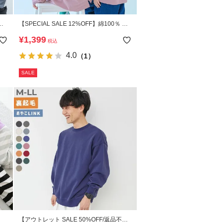
大
【SPECIAL SALE 12%OFF】綿100％ 大
ャツ
人 デビラボ プリント 袖リブ 長袖Tシャツ
¥
1,399
税込
4.0
（1）
SALE
【アウトレット SALE 50%OFF/返品不