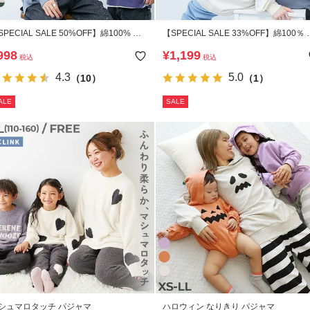
SPECIAL SALE 50%OFF】綿100% お
【SPECIAL SALE 33%OFF】綿100％ 
濯してもよれにくい ビッグシルエット
人 デビラボ プリント 袖リブ 長袖Tシ
998
¥
1,199
税込
税込
リブ 大人 長袖Tシャツ
4.3
5.0
（10）
（1）
ALE
SALE
シュマロタッチ パジャマ
ハロウィン なりきり パジャマ