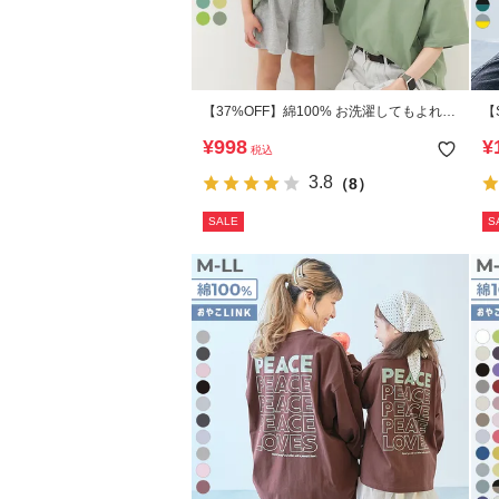
【37%OFF】綿100% お洗濯してもよれに
【
くい ビッグシルエット 大人 半袖Tシャツ
洗
¥
998
¥
税込
大
3.8
（8）
SALE
S