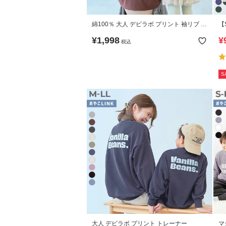
綿100％ 大人 デビラボ プリント 袖リブ 長
【
袖Tシャツ
洗
¥
1,998
¥
税込
袖
S
大人 デビラボ プリント トレーナー
マ