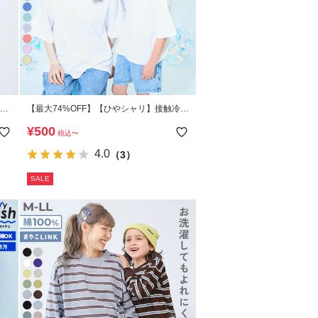
【最大74%OFF】【ひやシャリ】接触冷感
ア
BIGシルエット 大人 無地 半袖Tシャツ
¥
500
税込
〜
4.0
（3）
SALE