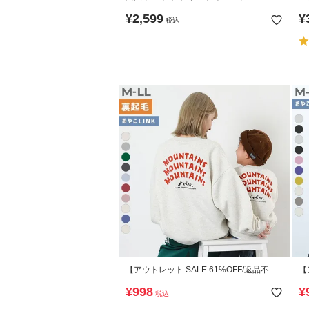
¥
2,599
¥
税込
【アウトレット SALE 61%OFF/返品不
【
可】大人 デビラボ プリント 裏起毛トレー
可
¥
998
¥
税込
ナー