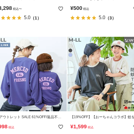
3,298
¥
500
税込
〜
税込
5.0
5.0
（1）
（3）
アウトレット SALE 61%OFF/返品不
【19%OFF】【おーちゃんコラボ】蚊
】大人 デビラボ プリント トレーナー
せつけにくい 防蚊 リンガー 大人用 半
998
¥
1,599
税込
税込
シャツ