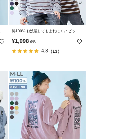
ュ】
綿100% お洗濯してもよれにくい ビッグ
Tシ
シルエット 袖リブ 大人 ボーダー 長袖Tシ
¥
1,998
税込
ャツ
4.8
（13）