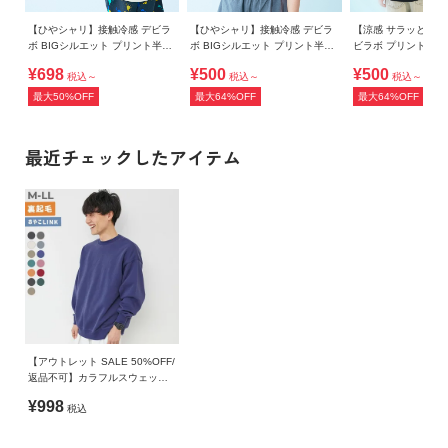
【ひやシャリ】接触冷感 デビラ
【ひやシャリ】接触冷感 デビラ
【涼感 サラッとメッ
ボ BIGシルエット プリント半袖
ボ BIGシルエット プリント半袖
ビラボ プリント 半
Tシャツ
Tシャツ
¥698
¥500
¥500
税込～
税込～
税込～
最大50%OFF
最大64%OFF
最大64%OFF
最近チェックしたアイテム
【アウトレット SALE 50%OFF/
返品不可】カラフルスウェット
ふっくら裏起毛 無地 大人トレー
¥998
税込
ナー