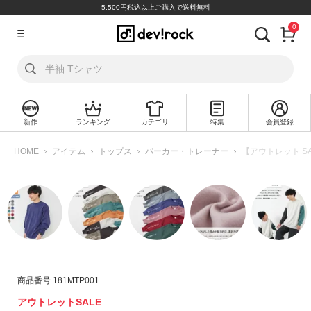
5,500円税込以上ご購入で送料無料
0
ア
カ
ウ
ン
ト
新作
ランキング
カテゴリ
特集
会員登録
ロ
新
グ
規
HOME
アイテム
トップス
パーカー・トレーナー
【アウトレット S
イ
会
ン
員
登
録
探
す
カ
商品番号
181MTP001
テ
アウトレットSALE
ゴ