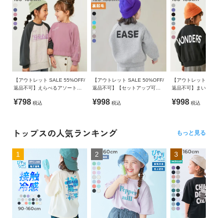
【アウトレット SALE 55%OFF/
【アウトレット SALE 50%OFF/
【アウトレット SALE
返品不可】えらべるアソートデ
返品不可】【セットアップ可
返品不可】まいにち着たい
ザイン ガールズトレーナー
能】スフレスウェット 裏起毛 ス
ロゴ オーバーサイ
¥798
¥998
¥998
税込
税込
税込
ーパーBIG トレーナー
トップスの人気ランキング
もっと見る
1
2
3