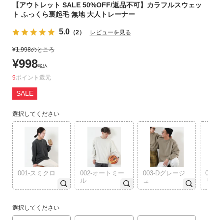
【アウトレット SALE 50%OFF/返品不可】カラフルスウェッ
リ
ト ふっくら裏起毛 無地 大人トレーナー
か
ら
5.0
（2）
レビューを見る
探
¥
1,998
のところ
す
¥
998
税込
ラ
9
ポイント
ン
SALE
キ
ン
選択してください
グ
か
ら
探
す
001-スミクロ
002-オートミー
003-Dグレージ
00
ル
ュ
リー
新
作
選択してください
か