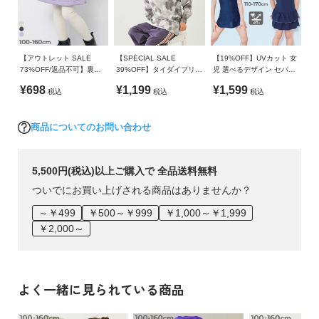
ガ
イヤードスタイルもおすすめ。
不可 / 日陰つり干し/ 洗濯ネット使用
イ
ワンランク上のトレーナーコーデが完成します。
ド
ご注意事項
【アウトレット SALE
【SPECIAL SALE
【19%OFF】UVカット 女
・摩擦や水、汗などで色が移ることがあります。ご注意くだ
73%OFF/返品不可】裏ボ
39%OFF】タイダイプリン
児 選べるデザイン セパレ
よ
さい。
ア 花柄キルティング あっ
ト 長袖Tシャツ
ート型 スクール水着
く
¥698
¥1,199
¥1,599
・平置きにて採寸しているため、サイズや形に多少の誤差が
税込
税込
税込
たか防風スカート
あ
生じる場合がございます。あらかじめご了承ください。
る
・生産時期により、多少色味が異なる場合がございますが、
商品についてのお問い合わせ
ご
素材・サイズ等の品質に違いはございません。
質
・ご使用のパソコンやブラウザの環境により、実際の色とは
問
多少異なる場合がございます。
5,500円(税込)以上ご購入で 全品送料無料
ついでにお買い上げされる商品はありませんか？
FOLLOW
～￥499
￥500～￥999
￥1,000～￥1,999
￥2,000～
よく一緒に見られている商品