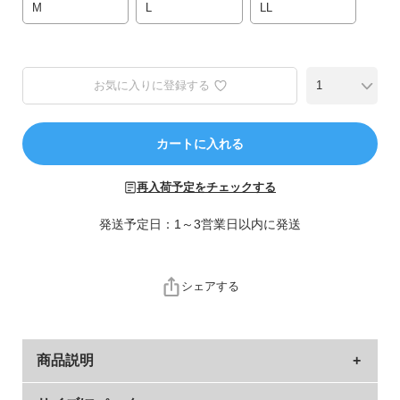
ら
M
L
LL
探
す
お気に入りに登録する
特
集
か
カートに入れる
ら
探
再入荷予定をチェックする
す
発送予定日：1～3営業日以内に発送
子
ど
も
シェアする
服
コ
ラ
ム
商品説明
ガ