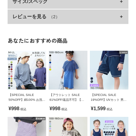
選ぶのが楽しくなるカラーバリエーションと、ふっく
サイズ/スペック
イ
らとした着心地が魅力のトレーナー。
ド・
ヘ
レビューを見る
（2）
サイズ
着丈
身幅
袖丈
肩幅
ゆるっと肩落ちのビッグシルエットで、シンプルながらもトレ
ル
ンド感のあるアイテムです。
M
67
58
52.5
58
プ
同じデザインキッズサイズもご用意（181UTP009 カラフルス
L
72
62
52.8
64.5
ウェット ふっくら裏起毛 無地トレーナー）。
あなたにおすすめの商品
デ
お子さまと一緒にお揃いで着用するのもおすすめです。
LL
77
66
53
71
ビ
ロ
»サイズガイド
■素材
ッ
素材・仕様
ク
ふっくらとした厚みが魅力的な、裏起毛素材
に
本体：綿55% ポリエステル45% / リブ：綿95% ポリウレタン
つ
ふんわりと柔らかな肌ざわりが心地よい素材。
5%
い
しっかり厚みがありながら、軽い着心地が特徴です。
て
肌寒い日でも温かく過ごせます。
【SPECIAL SALE
【アウトレット SALE
【SPECIAL SALE
生産国
50%OFF】綿100% お洗濯
61%OFF/返品不可】【セ
19%OFF】UVカット 男児
してもよれにくい ビッグ
ットアップ】メッシュTシ
サーフパンツ型 スクール
CHINA
¥998
¥998
¥1,599
伸縮性：ふつう
税込
税込
税込
シルエット 袖リブ 大人 長
ャツ＆アメスリワンピース
水着
お
袖Tシャツ
買
備考
■スタイリング
い
洗濯方法
物
そのまま1枚で着るのはもちろん、ロンTや襟付きシャツとのレ
洗濯機洗い可(デリケート洗い) / 漂白剤使用不可 / 乾燥機使用