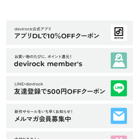
イ
ド・
ヘ
ル
プ
デ
ビ
ロ
ッ
ク
に
つ
い
て
お
買
い
物