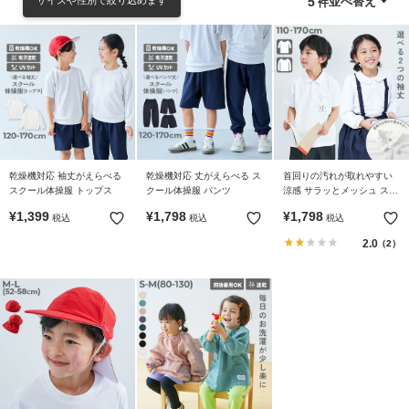
並べ替え
5
リ
か
ら
探
す
ラ
ン
乾燥機対応 袖丈がえらべる
乾燥機対応 丈がえらべる ス
首回りの汚れが取れやすい
キ
スクール体操服 トップス
クール体操服 パンツ
涼感 サラッとメッシュ スク
ン
ールポロシャツ
¥
1,399
¥
1,798
¥
1,798
税込
税込
税込
グ
2.0
か
（2）
ら
探
す
新
作
か