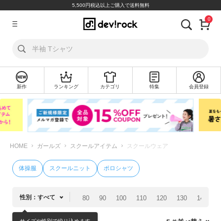
5,500円税込以上ご購入で送料無料
0
ア
カ
ウ
ン
ト
新作
ランキング
カテゴリ
特集
会員登録
ロ
新
グ
規
イ
会
ン
員
登
録
HOME
ガールズ
スクールアイテム
スクールウェア
探
体操服
スクールニット
ポロシャツ
す
カ
性別：すべて
80
90
100
110
120
130
140
1
テ
ゴ
サイズや性別で絞り込めます