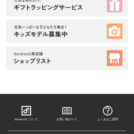
ガ
イ
ド
よ
く
あ
る
ご
質
問
FOLLOW
devirockについて
お買い物ガイド
よくあるご質問