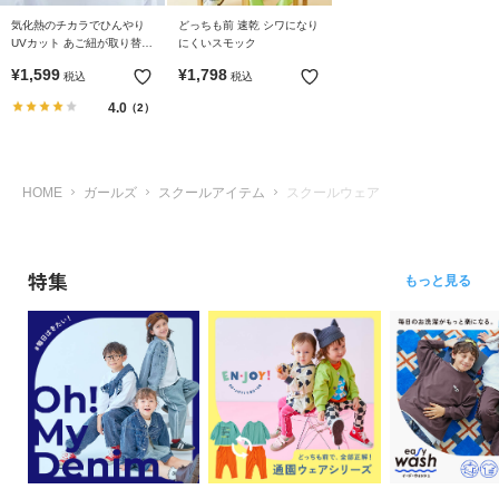
ら
気化熱のチカラでひんやり
どっちも前 速乾 シワになり
探
UVカット あご紐が取り替え
にくいスモック
す
やすい 形がえらべる 赤白帽
¥
1,599
¥
1,798
税込
税込
(替えゴム紐付き)
4.0
（2）
特
集
か
ら
HOME
ガールズ
スクールアイテム
スクールウェア
探
す
特集
もっと見る
子
ど
も
服
コ
ラ
ム
ガ