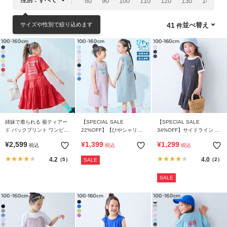
80
90
100
110
120
130
140
1
リ
か
サイズや性別で絞り込めます
並べ替え
41
ら
探
す
ラ
ン
キ
ン
姉妹で着られる 裾ティアー
【SPECIAL SALE
【SPECIAL SALE
グ
ド バックプリント ワンピー
22%OFF】【ひやシャリ】
34%OFF】サイドライン テ
か
ス
接触冷感 デビラボ プリント
ィアード 半袖ワンピース
¥
2,599
¥
1,399
¥
1,299
税込
税込
税込
ら
タンクワンピース
探
4.2
4.0
（5）
（2）
SALE
す
SALE
新
作
か