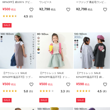
68%OFF】綿100％ デビラ
ワンピース
ーフジップ 裏起毛ワンピー
ボ プリント 長袖ワンピース
ス
¥
500
¥
2,798
¥
2,798
税込
税込
税込
4.5
（2）
SALE
【アウトレット SALE
【アウトレット SALE
【アウトレット SALE
83%OFF/返品不可】リブキ
80%OFF/返品不可】ドッキ
62%OFF/返品不可】綿
ャミワンピース&半袖Tシャ
ング 半袖ワンピース
100％ デビラボ プリント 長
¥
500
¥
500
¥
598
税込
税込
税込
ツセット
袖ワンピース
5.0
3.3
4.5
（1）
（3）
（2）
SALE
SALE
SALE