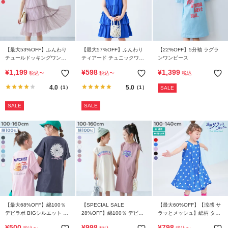
ら
探
す
【最大53%OFF】ふんわり
【最大57%OFF】ふんわり
【22%OFF】5分袖 ラグラ
特
チュールドッキングワンピ
ティアード チュニックワン
ンワンピース
集
ース
ピース
¥
1,199
¥
598
¥
1,399
税込
〜
税込
〜
税込
か
ら
4.0
5.0
（1）
（1）
SALE
探
SALE
SALE
す
子
ど
も
服
コ
ラ
ム
【最大68%OFF】綿100％
【SPECIAL SALE
【最大60%OFF】【涼感 サ
デビラボ BIGシルエット 半
28%OFF】綿100％ デビラ
ラッとメッシュ】総柄 タン
袖ワンピース
ボ BOXシルエット プリント
クワンピース
ガ
¥
500
¥
998
¥
798