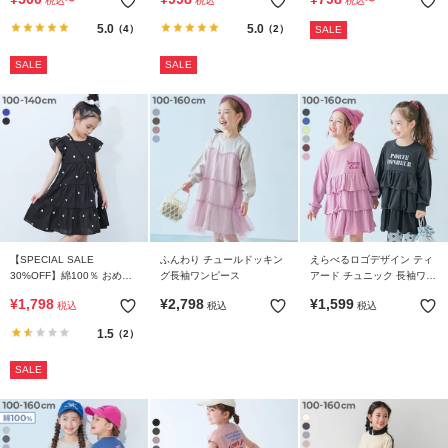
税込
〜
税込
税込
〜
タンクワンピース
イ
5.0
5.0
（4）
（2）
SALE
ド・
ヘ
SALE
SALE
ル
プ
デ
ビ
ロ
ッ
ク
に
【SPECIAL SALE
ふんわり チュールドッキン
えらべるロゴデザイン ティ
つ
30%OFF】綿100％ おめか
グ長袖ワンピース
アード チュニック 長袖ワン
い
し ハート総柄プリント さら
ピース
¥
1,798
¥
2,798
¥
1,599
税込
税込
税込
っと軽やかワンピース
て
1.5
（2）
お
SALE
買
い
物