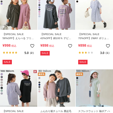
【SPECIAL SALE
【SPECIAL SALE
【SPECIAL SALE
58%OFF】えらべる フリル
43%OFF】綿100％ デビラ
70%OFF】2WAY ボリュー
デザイン アソート 長袖ワン
ボ プリント 長袖ワンピース
ムスリーブ ストライプシャ
¥
998
¥
898
¥
898
税込
税込
税込
ピース
ツワンピース
5.0
3.0
（2）
（1）
SALE
SALE
SALE
【SPECIAL SALE
ふんわり裾チュール 裏起毛
スフレスウェット 袖ボア ハ