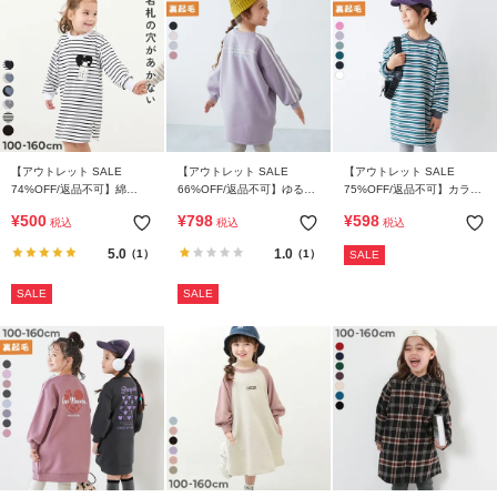
【アウトレット SALE
【アウトレット SALE
【アウトレット SALE
74%OFF/返品不可】綿
66%OFF/返品不可】ゆるっ
75%OFF/返品不可】カラフ
100% 名札穴あかない 袖リ
とシルエット サイドライン
ルスウェット ふっくら裏起
¥
500
¥
798
¥
598
税込
税込
税込
ブ 長袖ワンピース
裏起毛ワンピース
毛 先染めボーダー ワンピー
ス
5.0
1.0
（1）
（1）
SALE
SALE
SALE