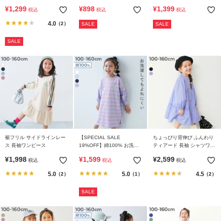
ト ナイロンドッキング ワン
STANDARD バックロゴプリ
アード プリント 長袖ワンピ
¥
1,299
¥
898
¥
1,399
税込
税込
税込
ピース
ント 長袖ワンピース
ース
4.0
（2）
SALE
SALE
SALE
裾フリル サイドラインレー
【SPECIAL SALE
ちょっぴり背伸び ふんわり
ス 長袖ワンピース
19%OFF】綿100% お洗濯
ティアード 長袖 シャツワン
してもよれにくい ビッグシ
ピース
¥
1,998
¥
1,599
¥
2,599
税込
税込
税込
ルエット 袖リブ ボーダー
長袖ワンピース
5.0
5.0
4.5
（2）
（1）
（2）
SALE