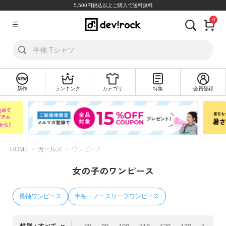
5,500円税込以上ご購入で送料無料
0
ア
カ
ウ
ン
ト
新作
ランキング
カテゴリ
特集
会員登録
ロ
新
グ
規
イ
会
ン
員
登
録
HOME
ガールズ
ワンピース
女の子のワンピース
探
す
長袖ワンピース
半袖・ノースリーブワンピース
カ
テ
ゴ
性別：すべて