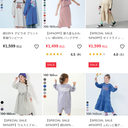
ガ
イ
ド
よ
綿100％ デビラボ プリント
【24%OFF】後ろ姿もかわ
【SPECIAL SALE
く
長袖ワンピース
いい 綿100% バックデザイ
54%OFF】サイドライン ハ
あ
ン 半袖ワンピース
ーフジップ トラック ティア
¥
1,599
¥
1,499
¥
1,599
税込
税込
税込
ードワンピース
る
ご
4.5
4.0
（8）
（1）
質
SALE
SALE
問
FOLLOW
【SPECIAL SALE
【SPECIAL SALE
【SPECIAL SALE
56%OFF】ウエストドロス
62%OFF】綿100%
46%OFF】ふわっと裾ティ