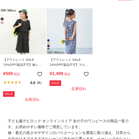
【アウトレット SALE
【アウトレット SALE
74%OFF/返品不可】袖シャ
24%OFF/返品不可】マルチ
ーリング ドロスト 半袖 ワ
ボーダー リブワンピース
¥
500
¥
1,499
税込
税込
ンピース
4.6
（5）
SALE
在庫切れ
SALE
在庫切れ
子ども服デビロック オンラインストア 女の子のワンピースの商品一覧で
す。お求めやすい価格でご用意しています。
袖・着丈の長さやデザインのバリエーションを豊富に取り揃え、日常から
お出かけまでさまざまなシーンに合わせて選べます。ベーシックからトレ