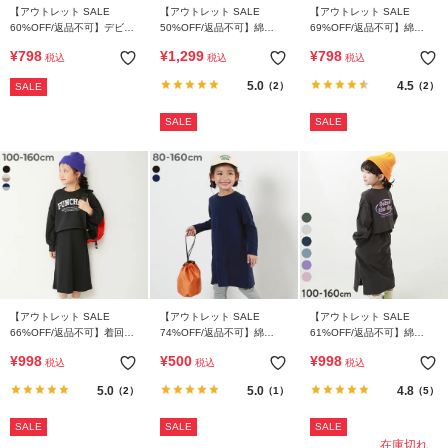
【アウトレット SALE
【アウトレット SALE
【アウトレット SALE
60%OFF/返品不可】デビラ
50%OFF/返品不可】綿
69%OFF/返品不可】綿
ボ プリント 裏起毛 ワンピ
100％ マルチプリント ラグ
100% チェック柄 ネルシャ
¥
798
¥
1,299
¥
798
税込
税込
税込
ース
ラン スウェットワンピース
ツ ワンピース
5.0
4.5
（2）
（2）
SALE
SALE
SALE
【アウトレット SALE
【アウトレット SALE
【アウトレット SALE
66%OFF/返品不可】着回し
74%OFF/返品不可】綿
61%OFF/返品不可】綿
自在 トレーナー&リブワン
100% 無地 Aライン長袖ワ
100% バックデザイン 長袖
¥
998
¥
500
¥
998
税込
税込
税込
ピース セットアップ
ンピース
ワンピース
5.0
5.0
4.8
（2）
（1）
（5）
SALE
SALE
SALE
在庫切れ