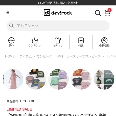
5,500円税込以上ご購入で送料無料
0
ア
カ
ウ
ン
ト
新作
ランキング
カテゴリ
特集
会員登録
ロ
新
グ
規
HOME
アイテム
ワンピース
半袖・ノースリーブワンピース
【24
イ
会
ン
員
登
録
探
す
商品番号
152GDR013
カ
テ
LIMITED SALE
ゴ
【24%OFF】後ろ姿もかわいい 綿100% バックデザイン 半袖