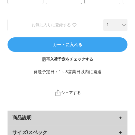
ら
探
す
お気に入りに登録する
特
集
か
カートに入れる
ら
探
再入荷予定をチェックする
す
発送予定日：1～3営業日以内に発送
子
ど
シェアする
も
服
コ
ラ
商品説明
ム
背中がちらっと見えるデザインでヘルシーな印象に〇
サイズ/スペック
ガ