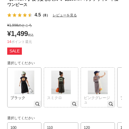
ワンピース
リ
か
4.5
（8）
レビューを見る
ら
探
¥
1,998
のところ
す
¥
1,499
税込
14
ポイント
ラ
SALE
ン
キ
選択してください
ン
グ
か
ら
探
す
ブラック
スミクロ
ピンクグレージ
ブル
ュ
新
作
選択してください
か
100
110
120
130