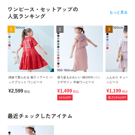
ワンピース・セットアップの
もっと見る
人気ランキング
1
2
3
姉妹で着られる 裾ティアード バ
後ろ姿もかわいい 綿100% バッ
ふんわり チュール
ックプリント ワンピース
クデザイン 半袖ワンピース
ンピース
¥2,599
¥1,499
¥1,199
税込
税込
税込～
24%OFF
最大53%OFF
最近チェックしたアイテム