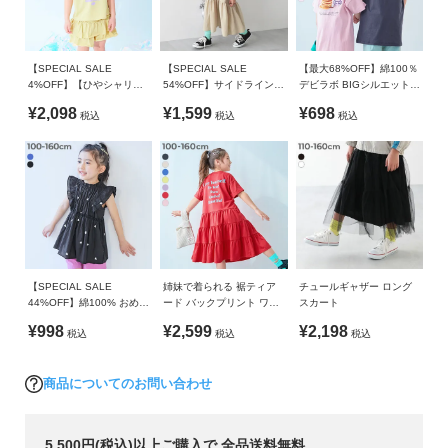
ガ
イ
備考
ド
洗濯方法
【SPECIAL SALE
【SPECIAL SALE
【最大68%OFF】綿100％
4%OFF】【ひやシャリ】
54%OFF】サイドライン
デビラボ BIGシルエット
洗濯機洗い可(弱い洗濯処理) / 漂白剤使用不可 / 乾燥機使用不
よ
接触冷感 ロゴタンクトッ
ハーフジップ トラック テ
半袖ワンピース
可 / 日陰つり干し/ 洗濯ネット使用 / プリント部分アイロン禁
¥2,098
¥1,599
¥698
税込
税込
税込
プ＋スカパン セットアッ
ィアードワンピース
く
止
プ
あ
る
ご注意事項
ご
・摩擦や水、汗などで色が移ることがあります。ご注意くだ
質
さい。
問
・平置きにて採寸しているため、サイズや形に多少の誤差が
生じる場合があります。あらかじめご了承ください。
FOLLOW
・生産時期により、多少色味が異なる場合がございますが、
【SPECIAL SALE
姉妹で着られる 裾ティア
チュールギャザー ロング
44%OFF】綿100% おめか
ード バックプリント ワン
スカート
素材・サイズ等の品質に違いはございません。
し ハート総柄プリント テ
ピース
¥998
¥2,599
¥2,198
・ご使用のパソコンやブラウザの環境により、実際の色とは
税込
税込
税込
ィアード さらっと軽やか
チュニック
多少異なる場合がございます。
商品についてのお問い合わせ
5,500円(税込)以上ご購入で 全品送料無料