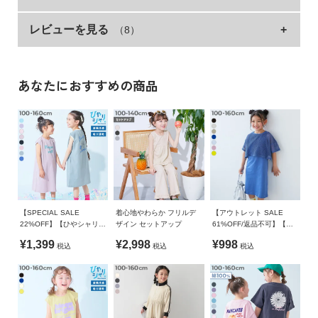
イ
古着風のバックプリントもポイント。
ド・
レビューを見る
（8）
サイズ
着丈
身幅
肩幅
スニーカーを合わせてスポーティーにコーディネートするのが
ヘ
おすすめです。
ル
100cm
68
36
38
プ
110cm
74
38
40
■素材
あなたにおすすめの商品
デ
120cm
79
40
42
素肌に心地よい、綿100%素材
ビ
130cm
85
42
44
ロ
綿100%なので吸汗性が良く、汗ばむ季節にも快適な着心地。
ッ
140cm
93
45
47
丈夫で型崩れしにくいため、ご家庭でのお洗濯にも適していま
ク
す。
150cm
101
48
50
に
160cm
109
51
53
つ
伸縮性：ふつう
い
【SPECIAL SALE
着心地やわらか フリルデ
【アウトレット SALE
»サイズガイド
て
22%OFF】【ひやシャリ】
ザイン セットアップ
61%OFF/返品不可】【セ
■スタイリング
接触冷感 デビラボ プリン
ットアップ】メッシュTシ
素材・仕様
¥1,399
¥2,998
¥998
税込
税込
税込
トタンクワンピース
ャツ＆アメスリワンピース
カラフルな靴下を合わせると、よりトレンド感のある着こなし
お
本体：綿100% / リブ：綿95% ポリウレタン5%
に。
買
プリントに使われている色の靴下を選べば、統一感のあるスタ
い
生産国
イリングに仕上がります。
物
CHINA