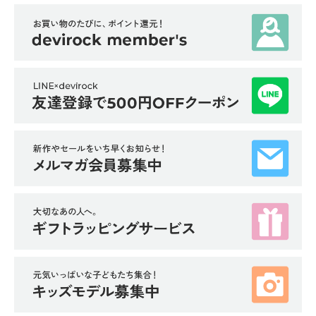
イ
ド・
ヘ
ル
プ
デ
ビ
ロ
ッ
ク
に
つ
い
て
お
買
い
物