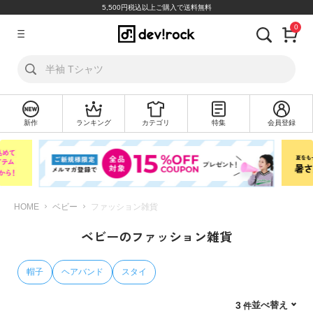
5,500円税込以上ご購入で送料無料
0
ア
カ
ウ
ン
ト
新作
ランキング
カテゴリ
特集
会員登録
ロ
新
グ
規
イ
会
ン
員
登
録
HOME
ベビー
ファッション雑貨
ベビーのファッション雑貨
探
す
帽子
ヘアバンド
スタイ
カ
テ
並べ替え
3
ゴ