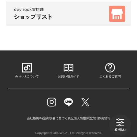
ガ
イ
ド
よ
く
あ
る
ご
質
問
devirockについて
お買い物ガイド
よくあるご質問
FOLLOW
会社概要/特定商取引に基づく表記
個人情報保護方針
採用情報
絞り込む
Copyright © GROW Co., Ltd. All rights reserved.