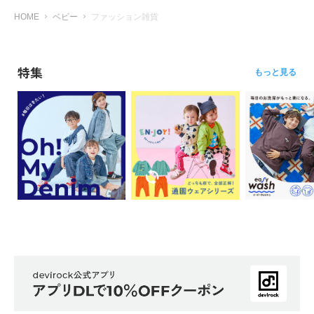
ら
HOME
ベビー
ファッション雑貨
探
す
特集
特
もっと見る
集
か
ら
探
す
子
ど
も
服
コ
ラ
ム
ガ