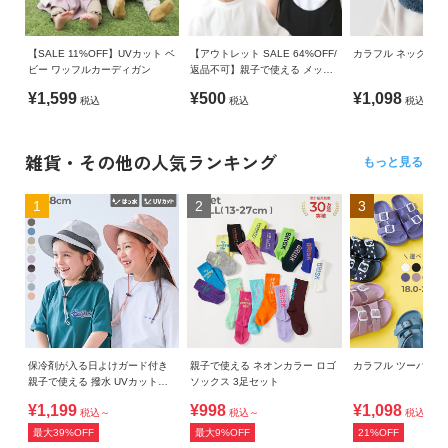
【SALE 11%OFF】UVカット ベ
【アウトレット SALE 64%OFF/
カラフル ネックウォ
ビー ワッフルカーディガン
返品不可】親子で使える メッシ
ュキャップ
¥1,599
¥500
¥1,098
税込
税込
税込
雑貨・その他の人気ランキング
もっと見る
1
2
3
保冷剤が入る日よけガード付き
親子で使える ネオンカラー ロゴ
カラフル ツーバン
親子で使える 撥水 UVカットフ
ソックス 3足セット
ェスハット(水陸両用)
¥1,199
¥998
¥1,098
税込～
税込～
税込
最大39%OFF
最大9%OFF
21%OFF