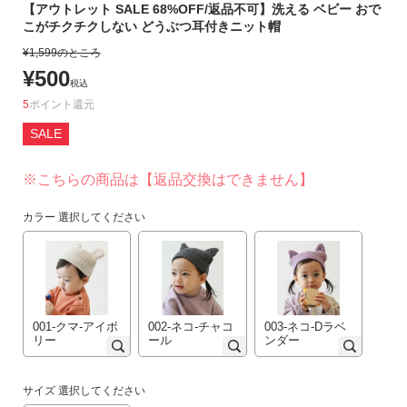
【アウトレット SALE 68%OFF/返品不可】洗える ベビー おで
リ
こがチクチクしない どうぶつ耳付きニット帽
か
¥
1,599
のところ
ら
¥
500
探
税込
す
5
ポイント
SALE
ラ
ン
※こちらの商品は【返品交換はできません】
キ
ン
カラー
選択してください
グ
か
ら
探
す
001-クマ-アイボ
002-ネコ-チャコ
003-ネコ-Dラベ
リー
ール
ンダー
新
作
サイズ
選択してください
か