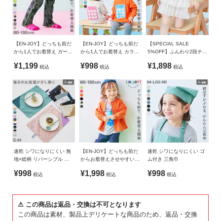
ガ
・洗濯機の使用や、つけ置き洗いは避けてください。
イ
・摩擦や水、汗などで色が移ることがあります。ご注意くだ
ド
さい。
・平置きにて採寸しているため、サイズや形に多少の誤差が
【EN-JOY】どっちも前だ
【EN-JOY】どっちも前だ
【SPECIAL SALE
生じる場合があります。あらかじめご了承ください。
よ
から1人でお着替え ガール
から1人でお着替え カラフ
5%OFF】ふんわり2段チュ
・生産時期により、多少色味が異なる場合がございますが、
ズ メロウ リブパンツ
ル 長袖Tシャツ
ール 1分丈 スカパン
く
¥1,199
¥998
¥1,898
素材・サイズ等の品質に違いはございません。
税込
税込
税込
あ
・ご使用のパソコンやブラウザの環境により、実際の色とは
る
多少異なる場合がございます。
ご
質
問
FOLLOW
速乾 シワになりにくい 無
【EN-JOY】どっちも前だ
速乾 シワになりにくい ゴ
地×総柄 リバーシブル ラ
からお着替えさせやすい
ム付き 三角巾
ンチョンマット
えらべる無地＆総柄 カー
¥998
¥1,998
¥998
税込
税込
税込
ディガン
⚠ この商品は返品・交換は不可となります
この商品は素材、製品上デリケートな商品のため、返品・交換