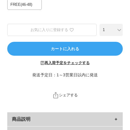
ら
FREE(46-48)
探
す
特
お気に入りに登録する
集
か
カートに入れる
ら
探
す
再入荷予定をチェックする
発送予定日：1～3営業日以内に発送
子
ど
も
シェアする
服
コ
ラ
ム
商品説明
ガ