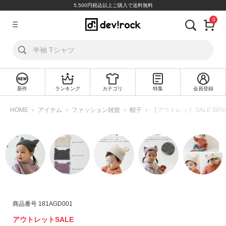
5,500円税込以上ご購入で送料無料
0
ア
カ
ウ
ン
ト
新作
ランキング
カテゴリ
特集
会員登録
ロ
新
グ
規
HOME
アイテム
ファッション雑貨
帽子
【アウトレット SALE 6
イ
会
ン
員
登
録
探
す
カ
商品番号
181AGD001
テ
アウトレットSALE
ゴ