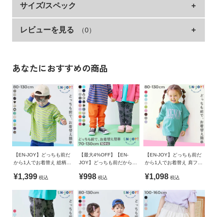
愛らしい『洗える ベビー おでこがチクチクしない どう
サイズ/スペック
イ
ド・
ぶつ耳付きニット帽』
ヘ
レビューを見る
（0）
サイズ
ヨコ幅(RIB)
タテ
ル
プ
クマとネコの耳がついたベビーニット帽。
FREE(46-48)
18.5
10.5
思わず写真を撮りたくなるくらい愛らしいデザインが特徴。
»サイズガイド
おでこにあたる部分は綿100%なので、チクチクを感じにくく
あなたにおすすめの商品
デ
なっています。
ビ
素材・仕様
ロ
上部：アクリル100% 折り返し部分：綿100%
■ギフト
ッ
ク
お友達や同僚・ご親戚への出産祝いやプレゼントとしてもおす
生産国
に
すめ。
つ
CHINA
い
て
備考
【EN-JOY】どっちも前だ
【最大4%OFF】【EN-
【EN-JOY】どっちも前だ
から1人でお着替え 総柄 &
JOY】どっちも前だから1
から1人でお着替え 肩フリ
洗濯方法
ボーダー 長袖Tシャツ
人でお着替え カラフル 無
ル プリント 長袖Tシャツ
¥1,399
¥998
¥1,098
お
洗濯機洗い可(デリケート洗い) / 漂白剤使用不可 / 乾燥機使用
税込
税込
税込
地&総柄 リブパンツ
買
不可 / 日陰つり干し/ 洗濯ネット
い
物
ご注意事項