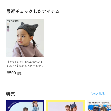
最近チェックしたアイテム
【アウトレット SALE 68%OFF/
返品不可】洗える ベビー おでこ
がチクチクしない どうぶつ耳付
¥500
税込
きニット帽
特集
もっと見る