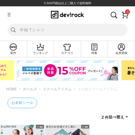
5,500円税込以上ご購入で送料無料
0
ア
カ
ウ
ン
ト
新作
ランキング
カテゴリ
特集
会員登録
ロ
新
グ
規
イ
会
ン
員
登
録
HOME
ガールズ
スクールアイテム
その他スクールアイテム
探
お名前シール
す
並べ替え
2
カ
テ
ゴ