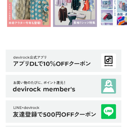
ら
探
す
特
集
か
ら
探
す
子
ど
も
服
コ
ラ
ム
ガ