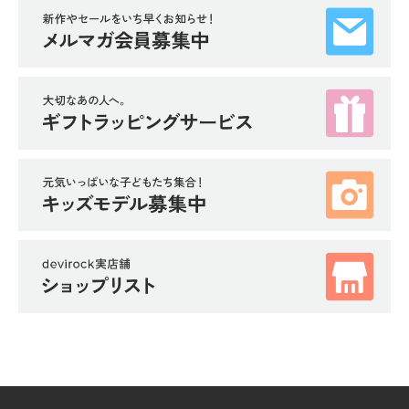
イ
ド・
ヘ
ル
プ
デ
ビ
ロ
ッ
ク
に
つ
い
て
お
買
い
物