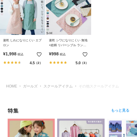
リ
か
ら
探
す
速乾 しわになりにくい エプ
速乾 シワになりにくい 無地
ロン
×総柄 リバーシブル ランチ
ラ
ョンマット
¥
1,998
¥
998
税込
税込
ン
キ
4.5
5.0
（2）
（3）
ン
グ
か
HOME
ガールズ
スクールアイテム
その他スクールアイテム
ら
探
す
特集
もっと見る
新
作
か