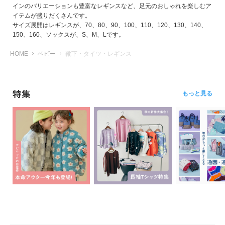
インのバリエーションも豊富なレギンスなど、足元のおしゃれを楽しむア
イ
イテムが盛りだくさんです。
ド・
サイズ展開はレギンスが、70、80、90、100、110、120、130、140、
ヘ
150、160、ソックスが、S、M、Lです。
ル
プ
HOME
ベビー
靴下・タイツ・レギンス
デ
ビ
ロ
特集
もっと見る
ッ
ク
に
つ
い
て
お
買
い
物