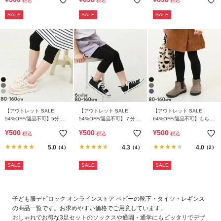
税込
税込
税込
ら
探
SALE
SALE
SALE
す
特
集
か
ら
探
す
【アウトレット SALE
【アウトレット SALE
【アウトレット SALE
54%OFF/返品不可】5分丈
54%OFF/返品不可】７分丈
64%OFF/返品不可】もちも
天使のレギンス
天使のレギンス
ちストレッチ 無地厚手レギ
子
¥
500
¥
500
¥
500
税込
税込
税込
ンス
ど
5.0
4.3
4.0
（4）
（4）
（2）
も
服
SALE
SALE
SALE
コ
ラ
ム
子ども服デビロック オンラインストア ベビーの靴下・タイツ・レギンス
の商品一覧です。お求めやすい価格でご用意しています。
おしゃれでお得な3足セットのソックスや通園・通学にもピッタリでデザ
ガ