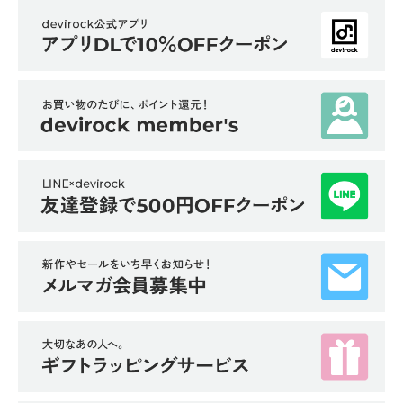
ガ
イ
ド
よ
く
あ
る
ご
質
問
FOLLOW