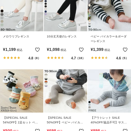
リ
か
ら
探
す
メロウリブレギンス
10分丈天使のレギンス
ベビー バイカラー＆ボーダ
ーレギンス
ラ
¥
1,199
¥
1,098
¥
1,399
税込
税込
税込
ン
4.8
4.7
4.6
（8）
（18）
（5）
キ
ン
グ
か
ら
探
す
新
【SPECIAL SALE
【SPECIAL SALE
【アウトレット SALE
作
54%OFF】2足セット ベビ
50%OFF】ベビー バイカラ
40%OFF/返品不可】サスペ
か
ー立体ソックス
ータイツ(滑り止め付き)
ンダー付き ベビーレギンス
¥
500
¥
698
¥
898