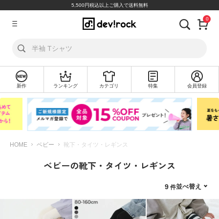
5,500円税込以上ご購入で送料無料
0
ア
カ
ウ
ン
ト
新作
ランキング
カテゴリ
特集
会員登録
ロ
新
グ
規
イ
会
ン
員
登
録
HOME
ベビー
靴下・タイツ・レギンス
ベビーの靴下・タイツ・レギンス
探
す
並べ替え
9
カ
テ
ゴ