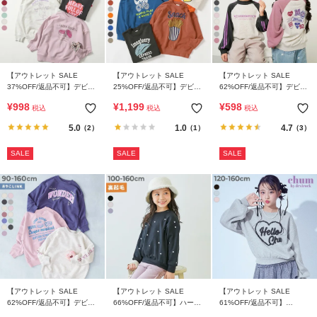
【アウトレット SALE
【アウトレット SALE
【アウトレット SALE
37%OFF/返品不可】デビラ
25%OFF/返品不可】デビラ
62%OFF/返品不可】デビラ
ボ ガールズ BOXシルエット
ボ BOXシルエット プリント
ボ ガールズ プリント ラグ
¥
998
¥
1,199
¥
598
税込
税込
税込
プリントトレーナー
トレーナー
ラン トレーナー
5.0
1.0
4.7
（2）
（1）
（3）
SALE
SALE
SALE
【アウトレット SALE
【アウトレット SALE
【アウトレット SALE
62%OFF/返品不可】デビラ
66%OFF/返品不可】ハート
61%OFF/返品不可】
ボ ガールズ BOXシルエット
総柄 裏起毛トレーナー
【chum】えらべるラメチュ