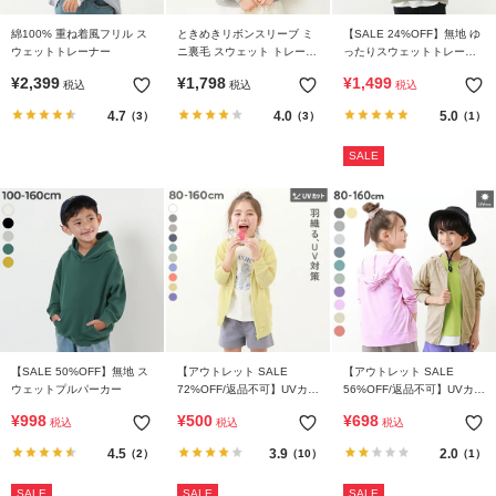
綿100% 重ね着風フリル ス
ときめきリボンスリーブ ミ
【SALE 24%OFF】無地 ゆ
ウェットトレーナー
ニ裏毛 スウェット トレーナ
ったりスウェットトレーナ
ー
ー
¥
2,399
¥
1,798
¥
1,499
税込
税込
税込
4.7
4.0
5.0
（3）
（3）
（1）
SALE
【SALE 50%OFF】無地 ス
【アウトレット SALE
【アウトレット SALE
ウェットプルパーカー
72%OFF/返品不可】UVカッ
56%OFF/返品不可】UVカッ
ト ジップパーカー
トジップパーカー
¥
998
¥
500
¥
698
税込
税込
税込
4.5
3.9
2.0
（2）
（10）
（1）
SALE
SALE
SALE