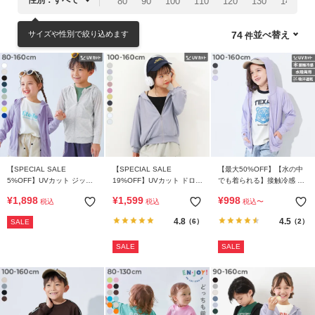
80
90
100
110
120
130
140
1
リ
か
サイズや性別で絞り込めます
並べ替え
74
ら
探
す
ラ
ン
キ
ン
【SPECIAL SALE
【SPECIAL SALE
【最大50%OFF】【水の中
グ
5%OFF】UVカット ジップ
19%OFF】UVカット ドロッ
でも着られる】接触冷感 UV
か
パーカー
プショルダーパーカー
カット ジップパーカー
¥
1,898
¥
1,599
¥
998
税込
税込
税込
〜
ら
探
4.8
4.5
（6）
（2）
SALE
す
SALE
SALE
新
作
か