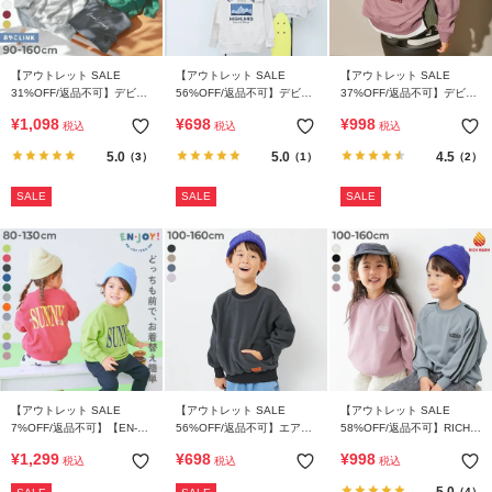
【アウトレット SALE
【アウトレット SALE
【アウトレット SALE
31%OFF/返品不可】デビラ
56%OFF/返品不可】デビラ
37%OFF/返品不可】デビラ
ボ BOXシルエット プリント
ボ BIGシルエット プリント
ボ BIGシルエット プリント
¥
1,098
¥
698
¥
998
税込
税込
税込
トレーナー
トレーナー
トレーナー
5.0
5.0
4.5
（3）
（1）
（2）
SALE
SALE
SALE
【アウトレット SALE
【アウトレット SALE
【アウトレット SALE
7%OFF/返品不可】【EN-
56%OFF/返品不可】エアリ
58%OFF/返品不可】RICH
JOY】どっちも前だから1人
ーフリース ビッグシルエッ
WARM 裏シャギー ライン
¥
1,299
¥
698
¥
998
税込
税込
税込
でお着替え 裏起毛じゃない
ト トレーナー
トレーナー
カラフル トレーナー
5.0
（4）