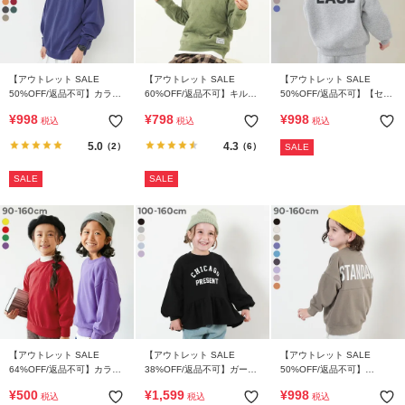
【アウトレット SALE
【アウトレット SALE
【アウトレット SALE
50%OFF/返品不可】カラフ
60%OFF/返品不可】キルテ
50%OFF/返品不可】【セッ
ルスウェット ふっくら裏起
ィングニット トレーナー
トアップ可能】スフレスウ
¥
998
¥
798
¥
998
税込
税込
税込
毛 無地 大人トレーナー
ェット 裏起毛 スーパーBIG
トレーナー
5.0
4.3
（2）
（6）
SALE
SALE
SALE
【アウトレット SALE
【アウトレット SALE
【アウトレット SALE
64%OFF/返品不可】カラー
38%OFF/返品不可】ガール
50%OFF/返品不可】
で楽しむ イベント スウェッ
ズ ペプラム トレーナー
STANDARD バックロゴ プ
¥
500
¥
1,599
¥
998
税込
税込
税込
トトレーナー
リント スウェットトレーナ