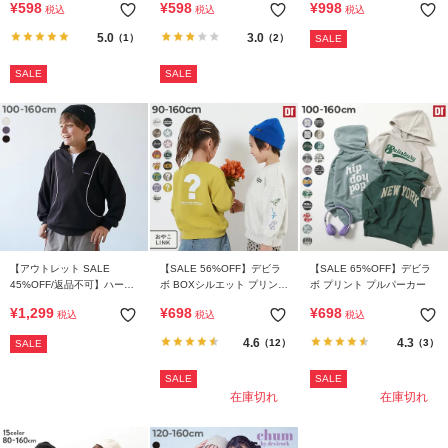
¥
598
¥
598
¥
998
税込
税込
税込
プリント トレーナー
ール 裏起毛 トレーナー
5.0
3.0
（1）
（2）
SALE
SALE
SALE
【アウトレット SALE
【SALE 56%OFF】デビラ
【SALE 65%OFF】デビラ
45%OFF/返品不可】ハーフ
ボ BOXシルエット プリント
ボ プリント プルパーカー
ジップ 切り替えトレーナー
トレーナー
¥
1,299
¥
698
¥
698
税込
税込
税込
4.6
4.3
（12）
（3）
SALE
SALE
SALE
在庫切れ
在庫切れ