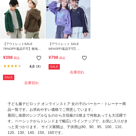
【アウトレットSALE
【アウトレット SALE
78%OFF/返品不可】無地ス
66%OFF/返品不可】
ウェットジップパーカー
【chum】えらべるデザイン
¥
398
¥
798
税込
税込
アソート クロップド丈 ミニ
裏毛 トレーナー
4.0
（3）
SALE
在庫切れ
SALE
在庫切れ
子ども服デビロック オンラインストア 女の子のパーカー・トレーナー商
品一覧です。お求めやすい価格でご用意しています。
着回し抜群のシンプルなものから主役級の1枚まで何枚あっても大活躍で
す。ベーシックからトレンドまで幅広いラインナップで、お気に入りがき
っと見つかります。 サイズ展開は、子供用は80、90、95、100、110、
120、130、140、150、160です。