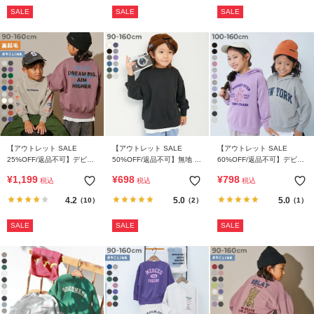
SALE
SALE
SALE
【アウトレット SALE
【アウトレット SALE
【アウトレット SALE
25%OFF/返品不可】デビラ
50%OFF/返品不可】無地 ス
60%OFF/返品不可】デビラ
ボ プリント 裏起毛 BIGシル
ウェットトレーナー
ボ プリント プルパーカー
¥
1,199
¥
698
¥
798
税込
税込
税込
エットトレーナー
4.2
5.0
5.0
（10）
（2）
（1）
SALE
SALE
SALE