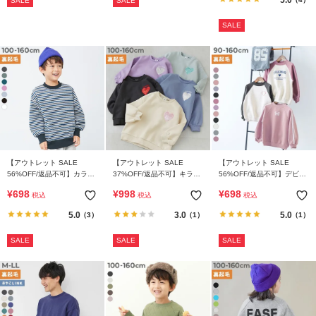
SALE
SALE
SALE
【アウトレット SALE
【アウトレット SALE
【アウトレット SALE
56%OFF/返品不可】カラフ
37%OFF/返品不可】キラキ
56%OFF/返品不可】デビラ
ルスウェット ふっくら裏起
ラ ハート 裏起毛トレーナー
ボ ガールズ プリント 裏起
¥
698
¥
998
¥
698
税込
税込
税込
毛 先染めボーダー トレーナ
毛 ラグラントレーナー
ー
5.0
3.0
5.0
（3）
（1）
（1）
SALE
SALE
SALE