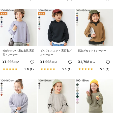
袖がかわいい 重ね着風 裏起
ビッグシルエット 裏起毛プ
配色ガゼットトレーナー
毛トレーナー
ルパーカー
¥
1,998
¥
1,998
¥
1,798
税込
税込
税込
5.0
5.0
5.0
（2）
（1）
（2）