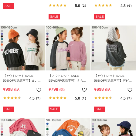
ー
5.0
4.8
（2）
（6）
SALE
SALE
SALE
【アウトレット SALE
【アウトレット SALE
【アウトレット SALE
50%OFF/返品不可】まいに
55%OFF/返品不可】えらべ
56%OFF/返品不可】デビラ
ち着たい BIGロゴ オーバー
るアソートデザイン ガール
ボ ガールズ プリント ボリ
¥
998
¥
798
¥
698
税込
税込
税込
サイズトレーナー
ズトレーナー
ュームスリーブ トレーナー
4.5
5.0
4.5
（2）
（1）
（2）
SALE
SALE
SALE