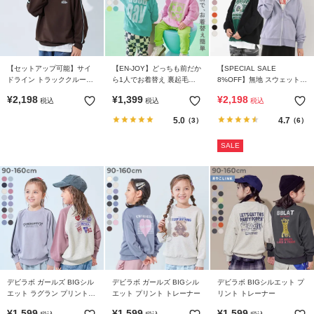
ら
探
す
【セットアップ可能】サイ
【EN-JOY】どっちも前だか
【SPECIAL SALE
特
ドライン トラッククルーネ
ら1人でお着替え 裏起毛じ
8%OFF】無地 スウェット
集
ックトップス
ゃない カラフル トレーナー
ジップパーカー
¥
2,198
¥
1,399
¥
2,198
税込
税込
税込
か
ら
5.0
4.7
（3）
（6）
探
SALE
す
子
ど
も
服
コ
ラ
ム
デビラボ ガールズ BIGシル
デビラボ ガールズ BIGシル
デビラボ BIGシルエット プ
エット ラグラン プリント
エット プリント トレーナー
リント トレーナー
トレーナー
ガ
¥
1,599
¥
1,599
¥
1,599