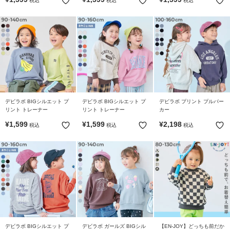
税込
税込
税込
イ
ド・
ヘ
ル
プ
デ
ビ
ロ
デビラボ BIGシルエット プ
デビラボ BIGシルエット プ
デビラボ プリント プルパー
ッ
リント トレーナー
リント トレーナー
カー
ク
¥
1,599
¥
1,599
¥
2,198
に
税込
税込
税込
つ
い
て
お
買
い
物
デビラボ BIGシルエット プ
デビラボ ガールズ BIGシル
【EN-JOY】どっちも前だか