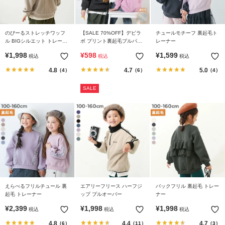
のびーるストレッチワッフ
【SALE 70%OFF】デビラ
チュールモチーフ 裏起毛ト
ル BIGシルエット トレーナ
ボ プリント裏起毛プルパー
レーナー
ー
カー
¥
1,998
¥
598
¥
1,599
税込
税込
税込
4.8
4.7
5.0
（4）
（6）
（4）
SALE
えらべるフリルチュール 裏
エアリーフリース ハーフジ
バックフリル 裏起毛 トレー
起毛 トレーナー
ップ プルオーバー
ナー
¥
2,399
¥
1,998
¥
1,998
税込
税込
税込
4.8
4.4
4.7
（6）
（11）
（3）