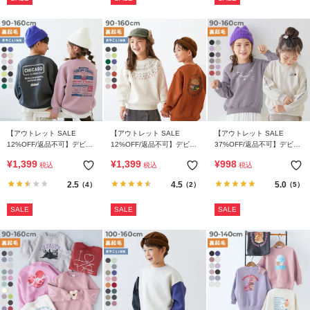
【アウトレット SALE
【アウトレット SALE
【アウトレット SALE
12%OFF/返品不可】デビラ
12%OFF/返品不可】デビラ
37%OFF/返品不可】デビラ
ボ プリント 裏起毛 BIGシル
ボ プリント 裏起毛 BOXシ
ボ ガールズ プリント ボリ
¥
1,399
¥
1,399
¥
998
税込
税込
税込
エットトレーナー
ルエット トレーナー
ュームスリーブ 裏起毛トレ
ーナー
2.5
4.5
5.0
（4）
（2）
（5）
SALE
SALE
SALE