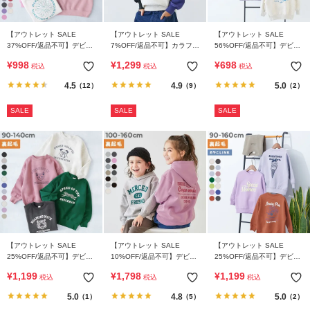
【アウトレット SALE
【アウトレット SALE
【アウトレット SALE
37%OFF/返品不可】デビラ
7%OFF/返品不可】カラフル
56%OFF/返品不可】デビラ
ボ ガールズ プリント BOX
スウェット ふっくら裏起毛
ボ×【スイーツ】 裏起毛
¥
998
¥
1,299
¥
698
税込
税込
税込
シルエット 裏起毛トレーナ
無地トレーナー
BIGシルエット プリントト
ー
レーナー
4.5
4.9
5.0
（12）
（9）
（2）
SALE
SALE
SALE
【アウトレット SALE
【アウトレット SALE
【アウトレット SALE
25%OFF/返品不可】デビラ
10%OFF/返品不可】デビラ
25%OFF/返品不可】デビラ
ボ×【アニマルカレッジ】
ボ プリント裏起毛プルパー
ボ プリント 裏起毛 BOXシ
¥
1,199
¥
1,798
¥
1,199
税込
税込
税込
裏起毛 BIGシルエット プリ
カー
ルエット トレーナー
ントトレーナー
5.0
4.8
5.0
（1）
（5）
（2）