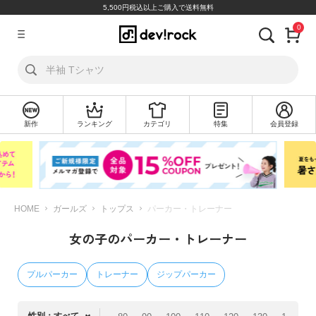
5,500円税込以上ご購入で送料無料
0
ア
カ
ウ
ン
ト
新作
ランキング
カテゴリ
特集
会員登録
ロ
新
グ
規
イ
会
ン
員
登
録
HOME
ガールズ
トップス
パーカー・トレーナー
女の子のパーカー・トレーナー
探
す
プルパーカー
トレーナー
ジップパーカー
カ
テ
ゴ
性別：すべて