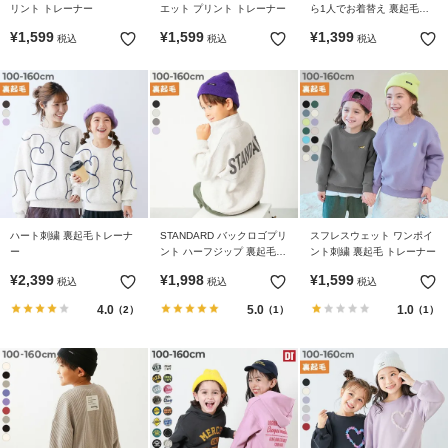
ガ
リント トレーナー
エット プリント トレーナー
ら1人でお着替え 裏起毛じ
イ
ゃない 総柄 トレーナー
¥
1,599
¥
1,599
¥
1,399
税込
税込
税込
ド
よ
く
あ
る
ご
質
問
ハート刺繍 裏起毛トレーナ
STANDARD バックロゴプリ
スフレスウェット ワンポイ
ー
ント ハーフジップ 裏起毛ト
ント刺繍 裏起毛 トレーナー
レーナー
FOLLOW
¥
2,399
¥
1,998
¥
1,599
税込
税込
税込
4.0
5.0
1.0
（2）
（1）
（1）