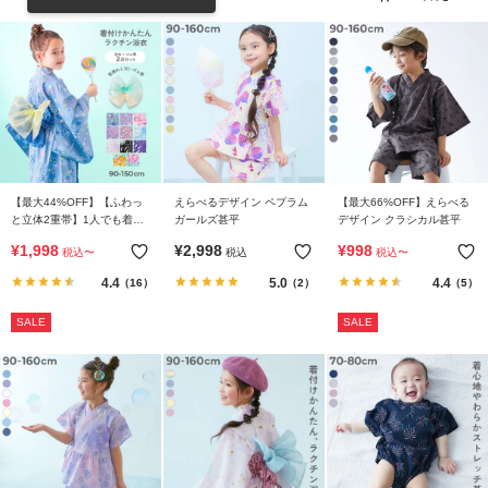
リ
か
ら
探
す
ラ
ン
【最大44%OFF】【ふわっ
えらべるデザイン ペプラム
【最大66%OFF】えらべる
キ
と立体2重帯】1人でも着ら
ガールズ甚平
デザイン クラシカル甚平
れる 着付け簡単 すぽっと
ン
¥
1,998
¥
2,998
¥
998
税込
〜
税込
税込
〜
ワンピース型浴衣
グ
4.4
5.0
4.4
（16）
（2）
（5）
か
ら
SALE
SALE
探
す
新
作
か