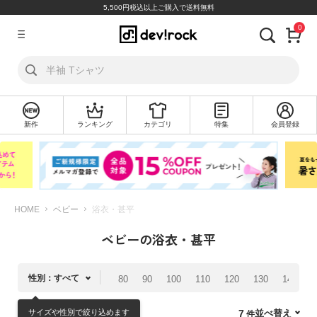
5,500円税込以上ご購入で送料無料
0
ア
カ
ウ
ン
ト
新作
ランキング
カテゴリ
特集
会員登録
ロ
新
グ
規
イ
会
ン
員
登
録
HOME
ベビー
浴衣・甚平
ベビーの浴衣・甚平
探
す
性別：すべて
80
90
100
110
120
130
140
1
カ
テ
サイズや性別で絞り込めます
並べ替え
7
ゴ