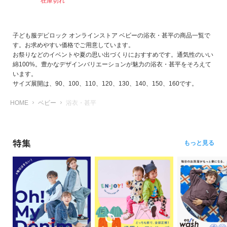
在庫切れ
イ
ド・
ヘ
子ども服デビロック オンラインストア ベビーの浴衣・甚平の商品一覧で
ル
す。お求めやすい価格でご用意しています。
プ
お祭りなどのイベントや夏の思い出づくりにおすすめです。通気性のいい
綿100%。豊かなデザインバリエーションが魅力の浴衣・甚平をそろえて
デ
います。
ビ
サイズ展開は、90、100、110、120、130、140、150、160です。
ロ
ッ
HOME
ベビー
浴衣・甚平
ク
に
つ
特集
もっと見る
い
て
お
買
い
物