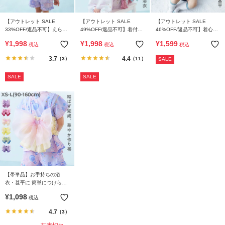
ら
探
【アウトレット SALE
【アウトレット SALE
【アウトレット SALE
す
33%OFF/返品不可】えらべ
49%OFF/返品不可】着付け
46%OFF/返品不可】着心地
るデザイン ペプラム ガール
簡単 すぽっと着られる ワン
やわらか おやすみ甚平 ロン
¥
1,998
¥
1,998
¥
1,599
税込
税込
税込
ズ甚平
ピース型浴衣
パース
特
3.7
4.4
（3）
（11）
SALE
集
か
SALE
SALE
ら
探
す
子
ど
も
服
【帯単品】お手持ちの浴
コ
衣・甚平に 簡単につけられ
ラ
る 華やかリボン型帯
¥
1,098
税込
ム
4.7
（3）
ガ