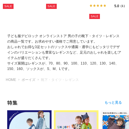
ガ
ス
5.0
（1）
SALE
SALE
イ
ド
SALE
よ
く
子ども服デビロック オンラインストア 男の子の靴下・タイツ・レギンス
の商品一覧です。お求めやすい価格でご用意しています。
あ
おしゃれでお得な3足セットのソックスや通園・通学にもピッタリでデザ
る
インのバリエーションも豊富なレギンスなど、足元のおしゃれを楽しむア
ご
イテムが盛りだくさんです。
質
サイズ展開はレギンスが、70、80、90、100、110、120、130、140、
問
150、160、ソックスが、S、M、Lです。
HOME
ボーイズ
靴下・タイツ・レギンス
FOLLOW
特集
もっと見る