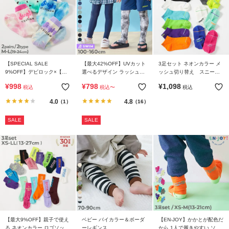
リ
か
ら
探
す
【SPECIAL SALE
【最大42%OFF】UVカット
3足セット ネオンカラー メ
9%OFF】デビロック×【ア
選べるデザイン ラッシュレ
ッシュ切り替え スニーカ
ラ
イス】 2足セット メッシュ
ギンス/トレンカ
ー丈ソックス
¥
998
¥
798
¥
1,098
税込
税込
〜
税込
ショート丈 ソックス
ン
4.0
4.8
（1）
（16）
キ
ン
SALE
SALE
グ
か
ら
探
す
新
作
か
【最大9%OFF】親子で使え
ベビー バイカラー＆ボーダ
【EN-JOY】かかとが配色だ
る ネオンカラー ロゴソック
ーレギンス
から 1人で履きやすい ソッ