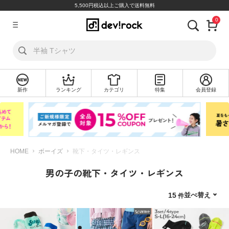
5,500円税込以上ご購入で送料無料
0
ア
カ
ウ
ン
ト
新作
ランキング
カテゴリ
特集
会員登録
ロ
新
グ
規
イ
会
ン
員
登
録
HOME
ボーイズ
靴下・タイツ・レギンス
男の子の靴下・タイツ・レギンス
探
す
並べ替え
15
カ
テ
ゴ