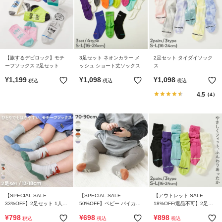
イ
ド・
ヘ
ル
プ
【旅するデビロック】モチ
3足セット ネオンカラー メ
2足セット タイダイソック
ーフソックス 2足セット
ッシュ ショート丈ソックス
ス
デ
ビ
¥
1,199
¥
1,098
¥
1,098
税込
税込
税込
ロ
4.5
（4）
ッ
ク
に
つ
い
て
お
買
【SPECIAL SALE
【SPECIAL SALE
【アウトレット SALE
い
33%OFF】2足セット 1人で
50%OFF】ベビー バイカラ
18%OFF/返品不可】2足セ
履きたい 取っ手付きモチー
ータイツ(滑り止め付き)
ット 履き口ゆったり あった
物
¥
798
¥
698
¥
898
税込
税込
税込
フソックス
か ネオンカラーリブソック