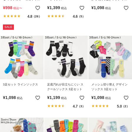
ら
ス 3足セット
クス 3足セット
¥
998
¥
1,399
¥
1,098
探
税込
〜
税込
税込
す
4.8
4.6
（26）
（5）
SALE
特
集
か
ら
探
す
子
ど
3足セット ラインソックス
足底汚れが目立ちにくい ス
メッシュ切り替え デザイン
クールソックス 3足セット
ソックス 3足セット
も
¥
1,098
¥
1,199
¥
1,098
服
税込
税込
税込
コ
4.7
5.0
（3）
（2）
ラ
ム
ガ