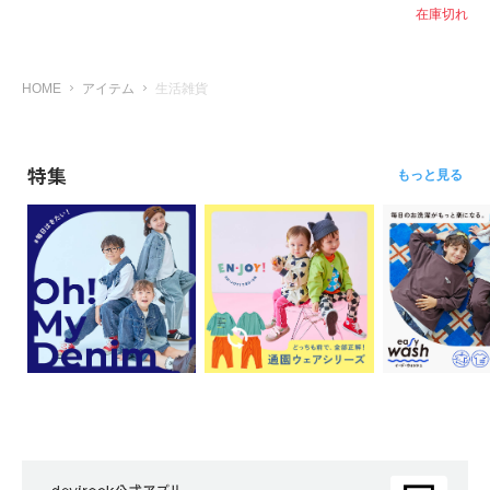
ら
在庫切れ
探
す
HOME
アイテム
生活雑貨
特
集
か
特集
もっと見る
ら
探
す
子
ど
も
服
コ
ラ
ム
ガ