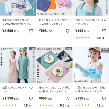
リ
か
ら
探
気化熱のチカラでひんやり
親子で使える ネオンカラー
速乾 シワになりにくい ゴム
STANDARD 吸水速乾 フー
ミニタオル 2枚セット
付き 三角巾
す
ドポンチョ(パッケージ付
¥
2,599
¥
998
¥
998
税込
税込
税込
き）
5.0
（1）
ラ
ン
キ
ン
グ
か
ら
探
す
速乾 しわになりにくい エプ
速乾 シワになりにくい 無地
【着けるとひんやり】接触
ロン
×総柄 リバーシブル ランチ
冷感 UVカット メロウリブ
新
ョンマット
アームカバー
¥
1,998
¥
998
¥
998
税込
税込
税込
作
か
4.5
5.0
4.8
（2）
（3）
（4）