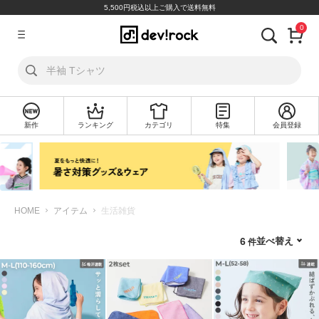
5,500円税込以上ご購入で送料無料
0
ア
カ
ウ
ン
ト
新作
ランキング
カテゴリ
特集
会員登録
ロ
新
グ
規
イ
会
ン
員
登
録
HOME
アイテム
生活雑貨
探
並べ替え
6
す
カ
テ
ゴ