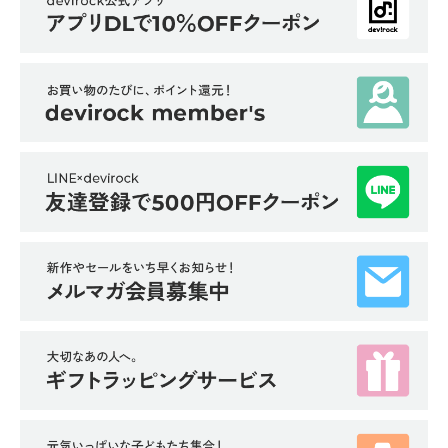
イ
ド・
ヘ
ル
プ
デ
ビ
ロ
ッ
ク
に
つ
い
て
お
買
い
物