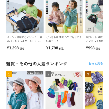
メッシュ切り替え バイカラー 書
どっちも前 速乾 シワになりにく
2枚セット 速乾 シ
道バッグ(ショルダーストラップ
いスモック
い バケット型巾着 
付き)
¥3,298
¥1,798
¥998
税込
税込
税込
雑貨・その他の人気ランキング
もっと見る
1
2
3