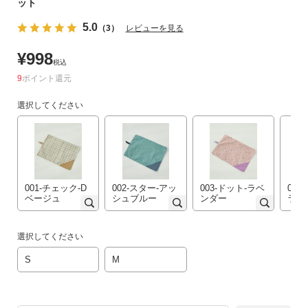
ット
リ
5.0
か
（3）
レビューを見る
ら
¥
998
探
税込
す
9
ポイント
選択してください
ラ
ン
キ
ン
グ
か
001-チェック-D
002-スター-アッ
003-ドット-ラベ
004
ベージュ
シュブルー
ンダー
ラウ
ら
探
す
選択してください
S
M
新
作
か