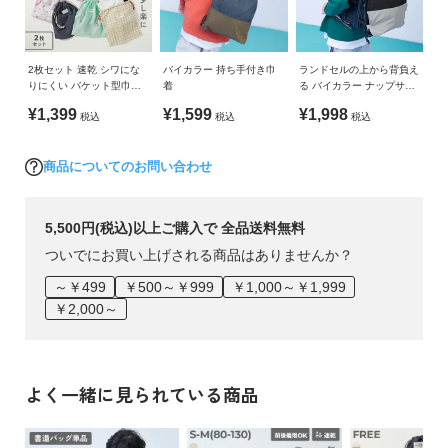
通しの良い場所で保管してください。
・着用中の擦れにより毛羽立ち白化することがございます。
・洗濯・脱水後は速やかに干してください。
2枚セット 速乾 シワにな
バイカラー 持ち手付き巾
ランドセルの上から背負え
ｰｰｰｰｰｰｰｰｰｰｰｰｰｰｰｰｰｰｰｰｰｰｰｰ
りにくい バケット型巾着
着
る バイカラー ナップサッ
大サイズ
ク
・摩擦や水、汗などで色が移ることがあります。ご注意くだ
¥1,399
¥1,599
¥1,998
税込
税込
税込
さい。
・平置きにて採寸しているため、サイズや形に多少の誤差が
商品についてのお問い合わせ
生じる場合があります。あらかじめご了承ください。
・生産時期により、多少色味が異なる場合がございますが、
素材・サイズ等の品質に違いはございません。
5,500円(税込)以上ご購入で 全品送料無料
・ご使用のパソコンやブラウザの環境により、実際の色とは
ついでにお買い上げされる商品はありませんか？
多少異なる場合がございます。
～￥499
￥500～￥999
￥1,000～￥1,999
￥2,000～
よく一緒に見られている商品