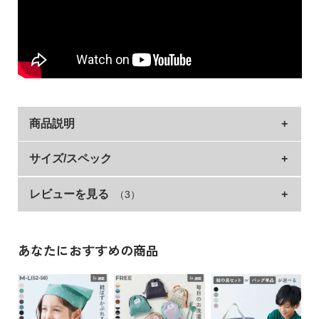
イ
ド・
ヘ
ル
プ
デ
ビ
商品説明
ロ
ッ
毎日使うものなのに、お洗濯した後のアイロンがけが
サイズ/スペック
ク
に
大変！
つ
レビューを見る
（3）
サイズ
横
縦
そんなママ・パパの声をもとに生まれたシワになりにくいラン
い
チョンマット。
S
35
25
て
M
55
40
毎日のお洗濯が少し楽になる理由
あなたにおすすめの商品
お
・シワになりにくい
»サイズガイド
買
・速乾性がありすぐに乾く
素材・仕様
い
物
リバーシブルで使えるので、その日の気分に合わせて表裏を変
[001/002/003/004/005/008] ポリエステル87% 綿13%