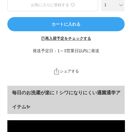
ら
お気に入りに登録する
探
す
カートに入れる
特
集
再入荷予定をチェックする
か
ら
発送予定日：1～3営業日以内に発送
探
す
シェアする
子
ど
も
毎日のお洗濯が楽に！シワになりにくい通園通学ア
服
コ
イテム✨
ラ
ム
ガ