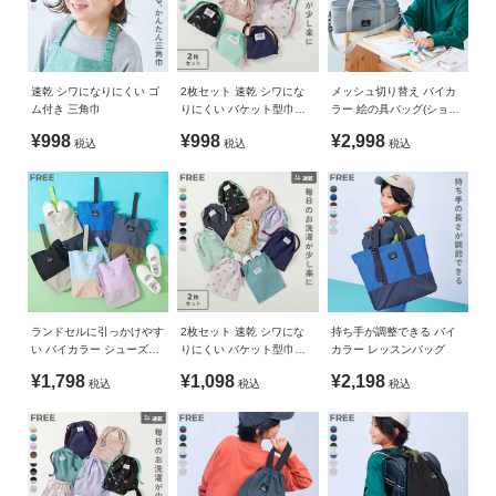
ガ
えて着用できるのもポイント。
[006/007] プリント：ポリエステル100% 無地：ポリエステル
イ
お箸やフォークを入れてクルクルっとまとめられるカラーゴム
87% 綿13%
ド
付き。
フックに引っかけるときにも便利です。
生産国
速乾 シワになりにくい ゴ
2枚セット 速乾 シワにな
メッシュ切り替え バイカ
Sサイズは保育園や幼稚園に。
ム付き 三角巾
りにくい バケット型巾着
ラー 絵の具バッグ(ショル
よ
CHINA
小サイズ
ダーストラップ付き)
Mサイズは学校の机にぴったりなサイズ感です。
く
¥998
¥998
¥2,998
税込
税込
税込
あ
備考
■素材
る
洗濯方法
ご
[001/002/003/004/005/008] [006/007：無地]
洗濯機洗い可(デリケート洗い) / 漂白剤使用不可 / 乾燥機使用
質
ハリ感のあるT/Cブロード
不可 / 日陰つり干し/ 洗濯ネット使用
問
程よい厚みがあり、シワになりにくいのが嬉しいポイントで
す。
ご注意事項
FOLLOW
<[001-005/008]の商品について>
ランドセルに引っかけやす
2枚セット 速乾 シワにな
持ち手が調整できる バイ
[006/007：プリント]
・洗濯や保管状況などでシワが生じた場合、あて布をし低温
い バイカラー シューズバ
りにくい バケット型巾着
カラー レッスンバッグ
柔らかなポリエステルブロード
ッグ
中サイズ
でアイロンを行ってください。
¥1,798
¥1,098
¥2,198
ソフトな肌ざわりで、シワになりにくいのが嬉しいポイントで
税込
税込
税込
<[006/007](総柄プリント)の商品について>
す。
・昇華プリントのため、プリント部分に高温の熱が加わる
と、白場へ色移りすることがございます。アイロン・乾燥機
伸縮性：なし
はご使用しないでください。
・また保管時は、重ね置きは避け、温度および湿度が低く風