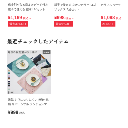
保冷剤が入る日よけガード付き
親子で使える ネオンカラー ロゴ
カラフル ツーバン
親子で使える 撥水 UVカットフ
ソックス 3足セット
ェスハット(水陸両用)
¥1,199
¥998
¥1,098
税込～
税込～
税込
最大39%OFF
最大9%OFF
21%OFF
最近チェックしたアイテム
速乾 シワになりにくい 無地×総
柄 リバーシブル ランチョンマッ
ト
¥998
税込