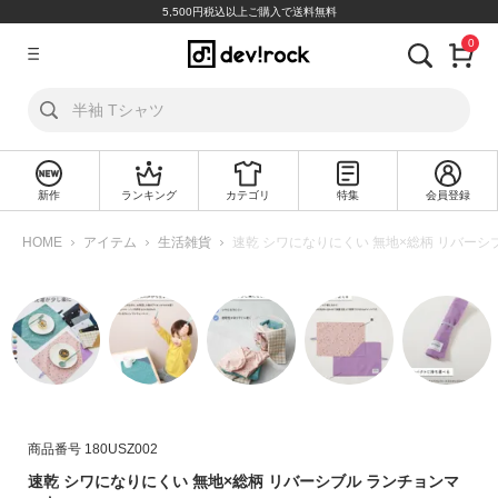
5,500円税込以上ご購入で送料無料
0
ア
カ
ウ
ン
ト
新作
ランキング
カテゴリ
特集
会員登録
ロ
新
グ
規
HOME
アイテム
生活雑貨
速乾 シワになりにくい 無地×総柄 リバーシ
イ
会
ン
員
登
録
探
す
カ
商品番号
180USZ002
テ
速乾 シワになりにくい 無地×総柄 リバーシブル ランチョンマ
ゴ