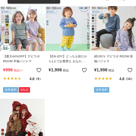
リ
か
ら
探
す
ラ
ン
【最大44%OFF】デビラボ
【EN-JOY】どっちも前だか
綿100％ デビラボ ROOM 長
キ
ROOM 半袖パジャマ
ら1人でお着替え おなかす
袖パジャマ
っぽり パジャマ
ン
¥
998
¥
1,998
¥
1,998
税込
〜
税込
税込
グ
4.6
4.8
（9）
（16）
か
ら
送料無料
SALE
送料無料
探
す
新
作
か