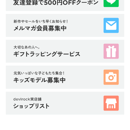
ガ
イ
ド
よ
く
あ
る
ご
質
問
FOLLOW