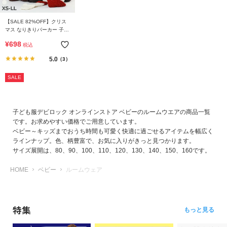
ら
探
【SALE 82%OFF】クリス
す
マス なりきりパーカー 子供
服 キッズ ベビー 男の子 女
¥
698
税込
の子 ルームウェア 羽織り
特
パジャマ
5.0
（3）
集
か
SALE
ら
探
す
子ども服デビロック オンラインストア ベビーのルームウエアの商品一覧
です。お求めやすい価格でご用意しています。
ベビー～キッズまでおうち時間も可愛く快適に過ごせるアイテムを幅広く
子
ラインナップ。色、柄豊富で、お気に入りがきっと見つかります。
ど
サイズ展開は、80、90、100、110、120、130、140、150、160です。
も
服
HOME
ベビー
ルームウェア
コ
ラ
ム
特集
もっと見る
ガ