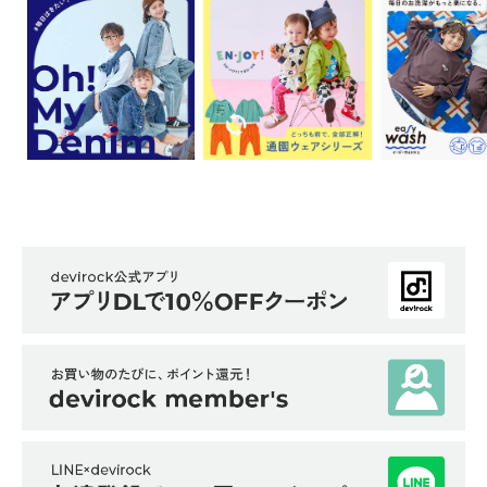
イ
ド・
ヘ
ル
プ
デ
ビ
ロ
ッ
ク
に
つ
い
て
お
買
い
物