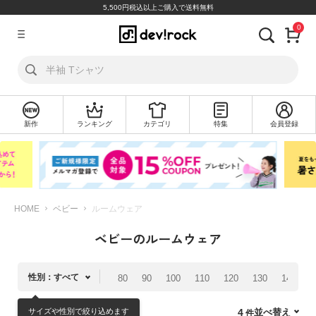
5,500円税込以上ご購入で送料無料
0
ア
カ
ウ
ン
ト
新作
ランキング
カテゴリ
特集
会員登録
ロ
新
グ
規
イ
会
ン
員
登
録
HOME
ベビー
ルームウェア
ベビーのルームウェア
探
す
性別：すべて
80
90
100
110
120
130
140
1
カ
テ
サイズや性別で絞り込めます
並べ替え
4
ゴ