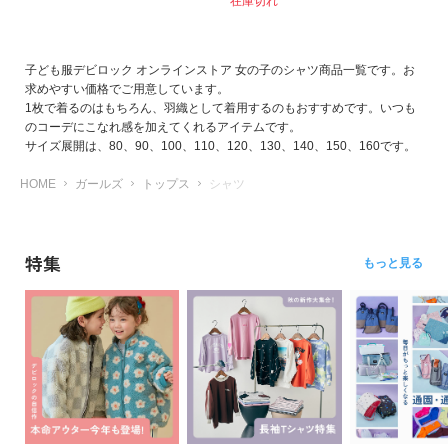
在庫切れ
イ
ド・
ヘ
子ども服デビロック オンラインストア 女の子のシャツ商品一覧です。お
ル
求めやすい価格でご用意しています。
プ
1枚で着るのはもちろん、羽織として着用するのもおすすめです。いつも
のコーデにこなれ感を加えてくれるアイテムです。
デ
サイズ展開は、80、90、100、110、120、130、140、150、160です。
ビ
ロ
HOME
ガールズ
トップス
シャツ
ッ
ク
に
特集
もっと見る
つ
い
て
お
買
い
物