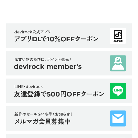
ガ
イ
ド
よ
く
あ
る
ご
質
問
FOLLOW