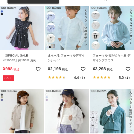
リ
か
ら
探
す
ラ
ン
【SPECIAL SALE
えらべる フォーマルデザイ
フォーマル 襟がえらべる デ
キ
44%OFF】綿100% おめか
ンシャツ
ザインブラウス
し ハート総柄プリント ティ
ン
¥
998
¥
2,198
¥
3,298
税込
税込
税込
アード さらっと軽やかチュ
グ
ニック
4.4
5.0
（7）
（1）
SALE
か
ら
探
す
新
作
か