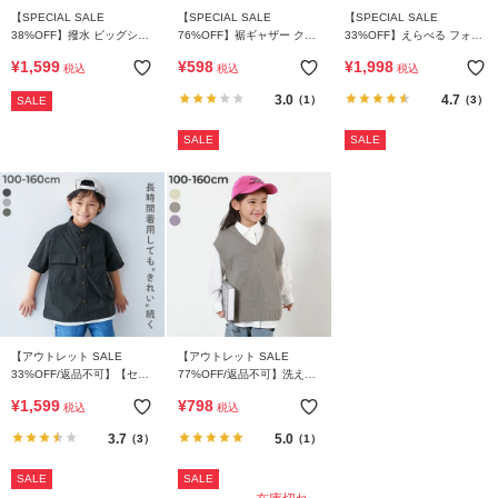
ら
【SPECIAL SALE
【SPECIAL SALE
【SPECIAL SALE
探
38%OFF】撥水 ビッグシル
76%OFF】裾ギャザー クロ
33%OFF】えらべる フォー
す
エット ワークシャツ
ップド丈 ナイロンシャツジ
マルデザインブラウス
¥
1,599
¥
598
¥
1,998
税込
税込
税込
ャケット
3.0
4.7
（1）
（3）
SALE
特
集
SALE
SALE
か
ら
探
す
子
ど
も
【アウトレット SALE
【アウトレット SALE
服
33%OFF/返品不可】【セッ
77%OFF/返品不可】洗える
コ
トアップ可能】シワになり
Vネックニットベスト ＆ ベ
¥
1,599
¥
798
税込
税込
にくい カーゴポケット ノー
ーシックシャツ 2点セット
ラ
カラーシャツ
3.7
5.0
（3）
（1）
ム
SALE
SALE
ガ