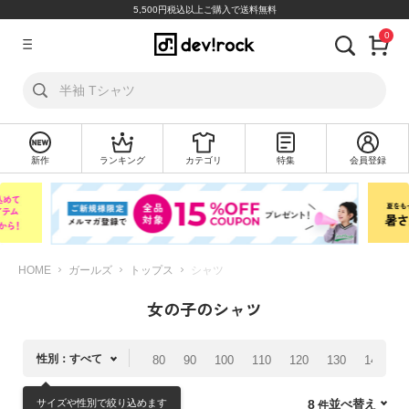
5,500円税込以上ご購入で送料無料
0
ア
カ
ウ
ン
ト
新作
ランキング
カテゴリ
特集
会員登録
ロ
新
グ
規
イ
会
ン
員
登
録
HOME
ガールズ
トップス
シャツ
女の子のシャツ
探
す
性別：すべて
80
90
100
110
120
130
140
1
カ
テ
サイズや性別で絞り込めます
並べ替え
8
ゴ