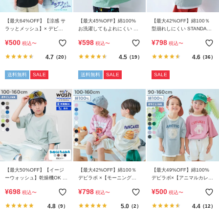
ら
探
【最大64%OFF】【涼感 サ
【最大45%OFF】綿100%
【最大42%OFF】綿100％
す
ラッとメッシュ】× デビラ
お洗濯してもよれにくい ビ
型崩れしにくい STANDARD
ボ プリント 半袖Tシャツ
ッグシルエット 半袖Tシャ
バックロゴプリント 半袖T
¥
500
¥
598
¥
798
税込
〜
税込
〜
税込
〜
ツ
シャツ
特
4.7
4.5
4.6
（20）
（19）
（36）
集
か
送料無料
SALE
送料無料
SALE
SALE
ら
探
す
子
ど
も
服
【最大50%OFF】【イージ
【最大42%OFF】綿100％
【最大49%OFF】綿100%
コ
ーウォッシュ】乾燥機OK 防
デビラボ ×【モーニング】
デビラボ×【アニマルカレッ
ラ
汚 刺繍デザイン 半袖Tシャ
フォトプリント 半袖Tシャ
ジ】 BIGシルエット プリン
¥
698
¥
798
¥
500
税込
〜
税込
〜
税込
〜
ム
ツ
ツ
ト半袖Tシャツ
4.8
5.0
4.4
（9）
（2）
（12）
ガ