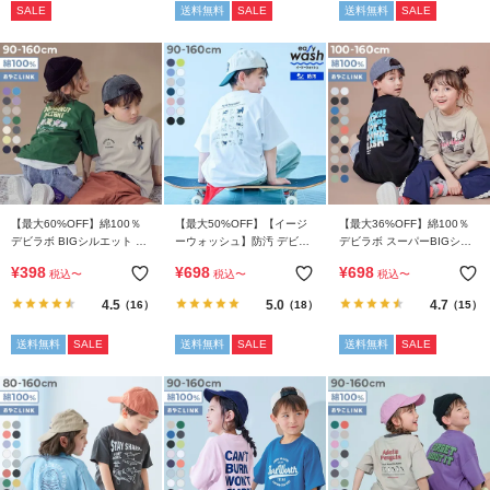
SALE
送料無料
SALE
送料無料
SALE
イ
ド・
ヘ
ル
プ
デ
ビ
ロ
ッ
【最大60%OFF】綿100％
【最大50%OFF】【イージ
【最大36%OFF】綿100％
デビラボ BIGシルエット プ
ーウォッシュ】防汚 デビラ
デビラボ スーパーBIGシル
ク
リント半袖Tシャツ
ボ BIGシルエット プリント
エット プリント半袖Tシャ
に
¥
398
¥
698
¥
698
税込
〜
税込
〜
税込
〜
半袖Tシャツ
ツ
つ
4.5
5.0
4.7
（16）
（18）
（15）
い
て
送料無料
SALE
送料無料
SALE
送料無料
SALE
お
買
い
物