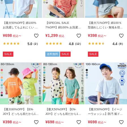
【最大50%OFF】綿100%
【SPECIAL SALE
【最大71%OFF】綿100％
お洗濯してもよれにくい ワ
7%OFF】綿100% お洗濯し
型崩れしにくい 無地＆切替
ンポイント刺繍 ビッグシル
てもよれにくい ビッグシル
オーバーサイズ 半袖Tシャ
¥
698
¥
1,299
¥
398
税込
〜
税込
税込
〜
エット 半袖Tシャツ
エット ボーダー 半袖Tシャ
ツ
ツ
5.0
4.8
4.4
（2）
（12）
（9）
SALE
送料無料
SALE
SALE
【最大60%OFF】【EN-
【最大50%OFF】【EN-
【最大50%OFF】【イージ
JOY】どっちも前だから1人
JOY】どっちも前だから1人
ーウォッシュ】防汚 裾ドロ
でお着替え カラフル 半袖T
でお着替え 総柄 半袖Tシャ
スト 半袖Tシャツ
¥
398
¥
698
¥
698
税込
〜
税込
〜
税込
〜
シャツ
ツ