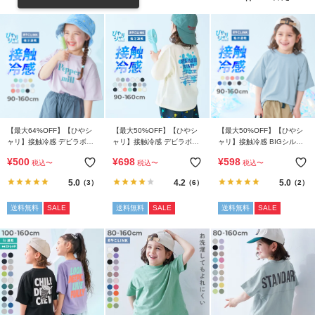
リ
か
ら
探
す
ラ
ン
【最大64%OFF】【ひやシ
【最大50%OFF】【ひやシ
【最大50%OFF】【ひやシ
キ
ャリ】接触冷感 デビラボ
ャリ】接触冷感 デビラボ
ャリ】接触冷感 BIGシルエ
BIGシルエット プリント半
BIGシルエット プリント半
ット 無地 半袖Tシャツ
ン
¥
500
¥
698
¥
598
税込
〜
税込
〜
税込
〜
袖Tシャツ
袖Tシャツ
グ
5.0
4.2
5.0
（3）
（6）
（2）
か
ら
送料無料
SALE
送料無料
SALE
送料無料
SALE
探
す
新
作
か