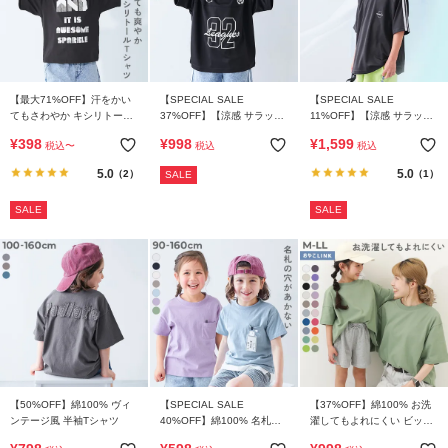
【最大71%OFF】汗をかい
【SPECIAL SALE
【SPECIAL SALE
てもさわやか キシリトール
37%OFF】【涼感 サラッと
11%OFF】【涼感 サラッと
加工 グラフィック 半袖Tシ
メッシュ】BIGシルエット
メッシュ】BIGシルエット
¥
398
¥
998
¥
1,599
税込
〜
税込
税込
ャツ
ナンバリングプリント 半袖
半袖ポロシャツ
Tシャツ
5.0
5.0
（2）
（1）
SALE
SALE
SALE
【50%OFF】綿100% ヴィ
【SPECIAL SALE
【37%OFF】綿100% お洗
ンテージ風 半袖Tシャツ
40%OFF】綿100% 名札穴
濯してもよれにくい ビッグ
あかない ボックスシルエッ
シルエット 大人 半袖Tシャ