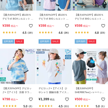
ガ
イ
ド
【最大60%OFF】綿100％
【最大60%OFF】綿100％
【最大40%OFF】綿100％
デビラボ BOXシルエット プ
デビラボ BIGシルエット プ
デビラボ BIGシルエット プ
リント半袖Tシャツ
リント半袖Tシャツ
リント半袖Tシャツ
よ
¥
398
¥
398
¥
598
税込
〜
税込
〜
税込
〜
く
4.5
4.6
4.8
（10）
（26）
（23）
あ
る
送料無料
SALE
送料無料
SALE
送料無料
SALE
ご
質
問
FOLLOW
【最大50%OFF】デビロッ
デビロック×【アイス】 ひ
【最大68%OFF】
ク×【アイス】 涼感 サラッ
やシャリ 接触冷感 アイスプ
SHERBETee(シャーベッテ
とメッシュ フレーバー風タ
リント 半袖Tシャツ
ィー) 脇と背中が冷やせる保
¥
798
¥
1,399
¥
500
税込
〜
税込
税込
〜
イダイプリント 半袖Tシャ
冷剤ポケット付き 涼感メッ
ツ
シュ 半袖Tシャツ
5.0
4.5
5.0
（2）
（11）
（1）