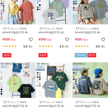
【アウトレット SALE
【アウトレット SALE
【アウトレット SALE
49%OFF/返品不可】綿
49%OFF/返品不可】綿
54%OFF/返品不可】綿
100％ デビラボ BOXシルエ
100％ デビラボ BOXシルエ
100％ デビラボ スーパー
¥
500
¥
500
¥
500
税込
税込
税込
ット プリント半袖Tシャツ
ット プリント半袖Tシャツ
BIGシルエット プリント半
袖Tシャツ
5.0
4.3
4.5
（1）
（3）
（2）
SALE
SALE
送料無料
SALE
【アウトレット SALE
【アウトレット SALE
【アウトレット SALE
49%OFF/返品不可】綿
50%OFF/返品不可】綿
54%OFF/返品不可】綿