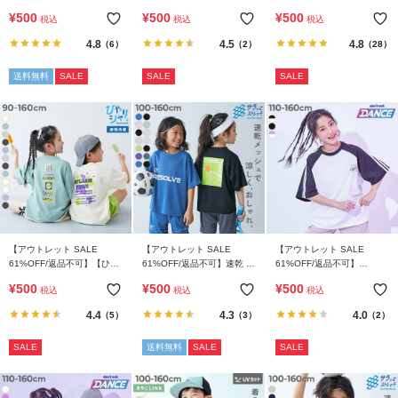
100％ デビラボ×【アジア食
100％ デビラボ BIGシルエ
100％ デビラボ スーパー
¥
500
¥
500
¥
500
税込
税込
税込
堂】 BIGシルエット プリン
ット プリント半袖Tシャツ
BIGシルエット プリント半
ト半袖Tシャツ
袖Tシャツ
4.8
4.5
4.8
（6）
（2）
（28）
送料無料
SALE
SALE
SALE
【アウトレット SALE
【アウトレット SALE
【アウトレット SALE
61%OFF/返品不可】【ひや
61%OFF/返品不可】速乾 サ
61%OFF/返品不可】
シャリ】接触冷感 デビラボ
ラっとストレッチ メッシュ
【DANCE】袖ライン ラグラ
¥
500
¥
500
¥
500
税込
税込
税込
BIGシルエット プリント半
デビラボ スポーツ 半袖Tシ
ン 半袖Tシャツ
袖Tシャツ
ャツ
4.4
4.3
4.0
（5）
（3）
（2）
SALE
送料無料
SALE
SALE