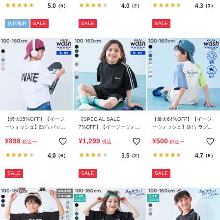
5.0
4.0
4.3
（5）
（2）
（3）
送料無料
SALE
SALE
SALE
【最大35%OFF】【イージ
【SPECIAL SALE
【最大64%OFF】【イージ
ーウォッシュ】防汚 バック
7%OFF】【イージーウォッ
ーウォッシュ】防汚 ラグラ
ロゴデザイン スーパーBIG
シュ】防汚 えらべるデザイ
ン 5分袖 Tシャツ
¥
898
¥
1,299
¥
500
税込
〜
税込
税込
〜
半袖Tシャツ
ン UVカット 半袖Tシャツ
(セットアップ可能)
4.0
3.5
4.7
（6）
（2）
（6）
SALE
SALE
SALE