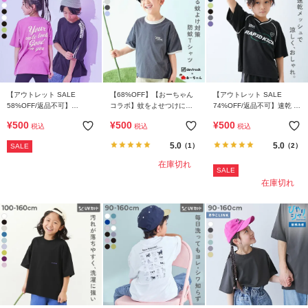
【アウトレット SALE
【68%OFF】【おーちゃん
【アウトレット SALE
58%OFF/返品不可】
コラボ】蚊をよせつけにく
74%OFF/返品不可】速乾 サ
【DANCE】BIGシルエット
い 防蚊 リンガー半袖Ｔシャ
ラっとストレッチメッシュ
¥
500
¥
500
¥
500
税込
税込
税込
プリント 半袖Tシャツ
ツ
ゲーミング半袖Tシャツ
5.0
5.0
（1）
（2）
SALE
在庫切れ
SALE
在庫切れ