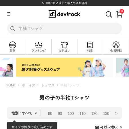
5,500円税込以上ご購入で送料無料
0
ア
カ
ウ
ン
ト
新作
ランキング
カテゴリ
特集
会員登録
ロ
新
グ
規
イ
会
ン
員
登
録
HOME
ボーイズ
トップス
半袖Tシャツ
男の子の半袖Tシャツ
探
す
性別：すべて
80
90
100
110
120
130
140
1
カ
テ
サイズや性別で絞り込めます
並べ替え
56
ゴ