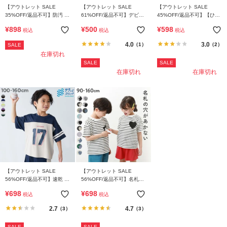
【アウトレット SALE
【アウトレット SALE
【アウトレット SALE
35%OFF/返品不可】防汚 半
61%OFF/返品不可】デビラ
45%OFF/返品不可】【ひや
袖Tシャツ
ボ 洗濯に強い BIGシルエッ
シャリ】接触冷感 無地 ビッ
¥
898
¥
500
¥
598
税込
税込
税込
ト プリント半袖Tシャツ
グシルエット 半袖Tシャツ
4.0
3.0
（1）
（2）
SALE
在庫切れ
SALE
SALE
在庫切れ
在庫切れ
【アウトレット SALE
【アウトレット SALE
56%OFF/返品不可】速乾 サ
56%OFF/返品不可】名札穴
ラっとストレッチメッシュ
あかない 半袖Tシャツ
¥
698
¥
698
税込
税込
ナンバリング半袖Tシャツ
2.7
4.7
（3）
（3）
SALE
SALE