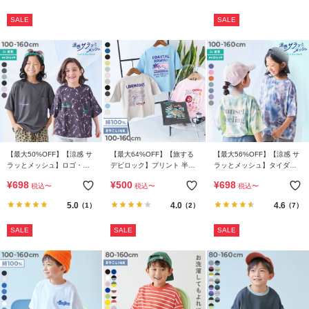
SALE
SALE
【最大50%OFF】【涼感 サ
【最大64%OFF】【旅する
【最大56%OFF】【涼感 サ
ラッとメッシュ】ロゴ・総
デビロック】プリント 半袖
ラッとメッシュ】タイダイT
柄がえらべる 胸ポケット付
Tシャツ
シャツ
¥
698
¥
500
¥
698
税込
〜
税込
〜
税込
〜
き 半袖Tシャツ(一部セット
アップ可能)
5.0
4.0
4.6
（1）
（2）
（7）
SALE
SALE
SALE