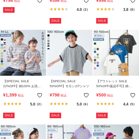
¥
798
¥
598
¥
998
税込
税込
税込
ト 半袖Tシャツ
ツ
4.0
3.8
（2）
（8）
SALE
SALE
SALE
【SPECIAL SALE
【SPECIAL SALE
【アウトレット SALE
22%OFF】綿100% お洗濯
50%OFF】モモンガTシャツ
50%OFF/返品不可】綿
してもよれにくい ビッグシ
100％ デビラボ BIGシルエ
¥
1,399
¥
798
¥
500
税込
税込
税込
ルエット 大人 ボーダー 半
ット プリント半袖Tシャツ
袖Tシャツ
5.0
5.0
4.4
（2）
（6）
（5）
SALE
SALE
SALE