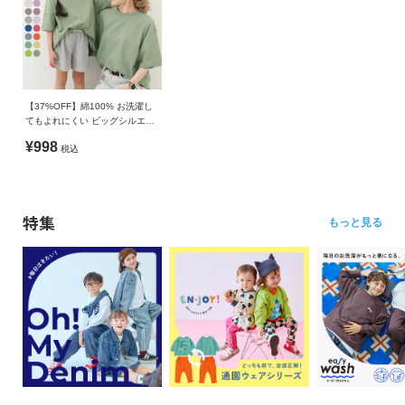
【37%OFF】綿100% お洗濯し
てもよれにくい ビッグシルエッ
ト 大人 半袖Tシャツ
¥998
税込
特集
もっと見る