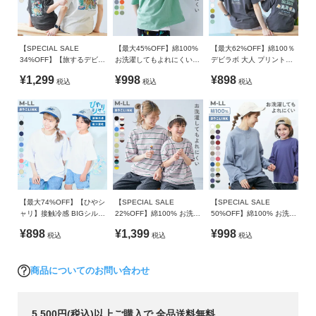
ガ
ゆるっとしたボトムスを合わせた、ゆる×ゆるコーデがおすす
イ
ご注意事項
め。
ド
・乾燥機のご使用はお避けください。
程よくトレンド感のあるリラックススタイルに〇
【SPECIAL SALE
【最大45%OFF】綿100%
【最大62%OFF】綿100％
・摩擦や水、汗などで色が移ることがあります。ご注意くだ
1枚で着用するのはもちろん、ロング丈のインナーを裾から覗
34%OFF】【旅するデビロ
お洗濯してもよれにくい
デビラボ 大人 プリント半
さい。
よ
ック】大人 プリント半袖T
ビッグシルエット 半袖Tシ
袖Tシャツ
かせるとこなれ感のある印象にも仕上がります。
¥1,299
¥998
¥898
・平置きにて採寸しているため、サイズや形に多少の誤差が
税込
税込
税込
シャツ
ャツ
く
生じる場合があります。あらかじめご了承ください。
あ
・生産時期により、多少色味が異なる場合がございますが、
る
素材・サイズ等の品質に違いはございません。
ご
・ご使用のパソコンやブラウザの環境により、実際の色とは
質
多少異なる場合がございます。
問
FOLLOW
【最大74%OFF】【ひやシ
【SPECIAL SALE
【SPECIAL SALE
ャリ】接触冷感 BIGシルエ
22%OFF】綿100% お洗濯
50%OFF】綿100% お洗濯
ット 大人 無地 半袖Tシャ
してもよれにくい ビッグ
してもよれにくい ビッグ
¥898
¥1,399
¥998
税込
税込
税込
ツ
シルエット 大人 ボーダー
シルエット 袖リブ 大人 長
半袖Tシャツ
袖Tシャツ
商品についてのお問い合わせ
5,500円(税込)以上ご購入で 全品送料無料