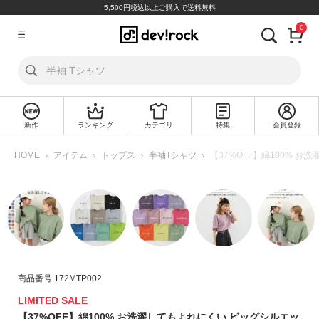
5,500円税込以上ご購入で送料無料
0
ア
カ
ウ
ン
ト
新作
ランキング
カテゴリ
特集
会員登録
ロ
新
グ
規
HOME
アイテム
トップス
半袖Tシャツ
【37%OFF】綿100% お
イ
会
ン
員
登
録
探
す
商品番号
172MTP002
カ
テ
LIMITED SALE
ゴ
【37%OFF】綿100% お洗濯してもよれにくい ビッグシルエッ