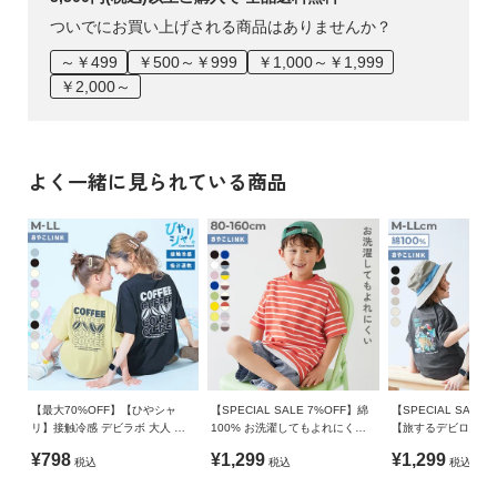
ついでにお買い上げされる商品はありませんか？
～￥499
￥500～￥999
￥1,000～￥1,999
￥2,000～
よく一緒に見られている商品
【最大70%OFF】【ひやシャ
【SPECIAL SALE 7%OFF】綿
【SPECIAL SALE 
リ】接触冷感 デビラボ 大人 プ
100% お洗濯してもよれにくい
【旅するデビロック
リント半袖Tシャツ
ビッグシルエット ボーダー 半袖
ント半袖Tシャツ
¥798
¥1,299
¥1,299
税込
税込
税込
Tシャツ