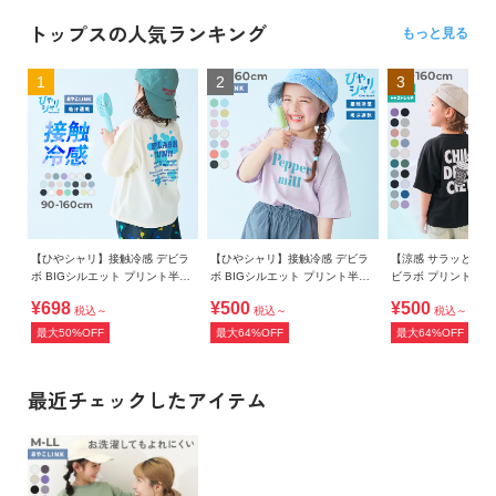
トップスの人気ランキング
もっと見る
1
2
3
【ひやシャリ】接触冷感 デビラ
【ひやシャリ】接触冷感 デビラ
【涼感 サラッとメッ
ボ BIGシルエット プリント半袖
ボ BIGシルエット プリント半袖
ビラボ プリント 半
Tシャツ
Tシャツ
¥698
¥500
¥500
税込～
税込～
税込～
最大50%OFF
最大64%OFF
最大64%OFF
最近チェックしたアイテム