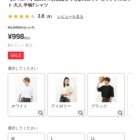
ト 大人 半袖Tシャツ
リ
か
3.8
（8）
レビューを見る
ら
探
¥
1,599
のところ
す
¥
998
税込
9
ポイント
ラ
SALE
ン
キ
選択してください
ン
グ
か
ら
探
す
ホワイト
アイボリー
ブラック
オー
新
作
選択してください
か
M
L
LL