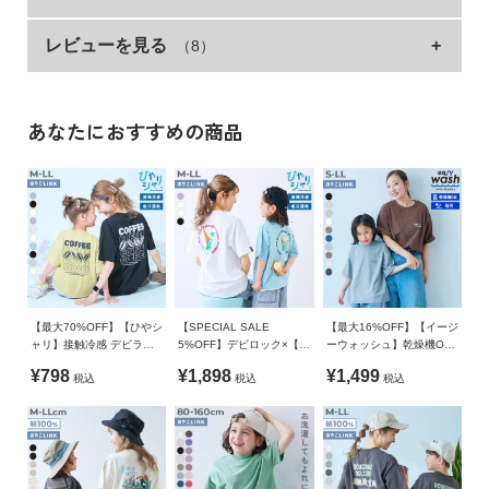
イ
った半袖Tシャツ。
ド・
レビューを見る
（8）
サイズ
着丈
身幅
袖丈
肩幅
キッズ品番と同様のリブ素材を使用し、よれにくい仕様に。
ヘ
※繰り返しの着用による、"よれ"は起こりえます。
ル
M
66
54
24.5
50
プ
L
70
57
25.5
52.5
一緒にチェックしたいおすすめアイテム（別ページでの販売で
あなたにおすすめの商品
デ
す）
LL
74
60
27
55
ビ
・172UTP004 ビッグシルエット 半袖Tシャツ
»サイズガイド
ロ
・172MTP004 ビッグシルエット 大人 ボーダー 半袖Tシャツ
ッ
素材・仕様
ク
■素材
本体：綿100% / リブ：綿95% ポリウレタン5%
に
素肌に心地よい、綿100%素材
つ
生産国
い
綿100%なので吸汗性が良く、汗ばむ季節にも快適な着心地。
【最大70%OFF】【ひやシ
【SPECIAL SALE
【最大16%OFF】【イージ
て
CHINA
ャリ】接触冷感 デビラボ
5%OFF】デビロック×【ア
ーウォッシュ】乾燥機OK
丈夫で型崩れしにくいため、ご家庭でのお洗濯にも適していま
大人 プリント半袖Tシャツ
イス】 ひやシャリ 接触冷
防汚 大人 刺繍デザイン 半
¥798
¥1,898
¥1,499
す。
税込
税込
税込
感 大人 アイスプリント 半
袖Tシャツ
備考
お
袖Tシャツ
買
洗濯方法
伸縮性：ふつう
い
洗濯機洗い可(デリケート洗い) / 漂白剤使用不可 / 乾燥機使用
物
不可 / 日陰つり干し
■スタイリング