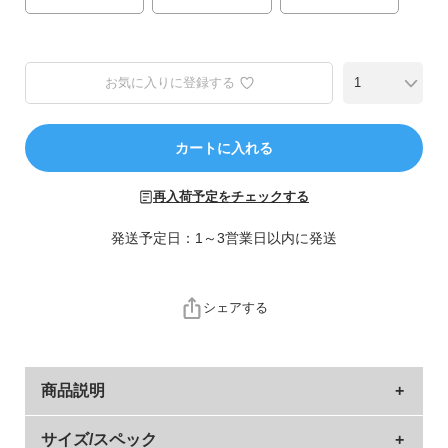
ら
探
す
お気に入りに登録する
特
集
か
カートに入れる
ら
探
再入荷予定をチェックする
す
発送予定日：1～3営業日以内に発送
子
ど
シェアする
も
服
コ
ラ
商品説明
ム
ママもパパも、ゆるっと着られるシルエットにこだわ
サイズ/スペック
ガ