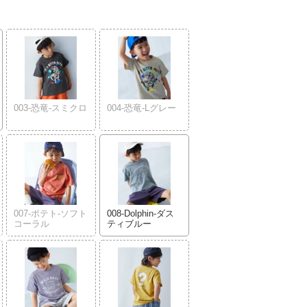
003-恐竜-スミクロ
004-恐竜-Lグレー
007-ポテト-ソフト
008-Dolphin-ダス
コーラル
ティブルー