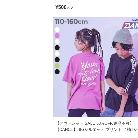
■スタイリング
ャツ
洗濯機洗い可(デリケート洗い) / 漂白剤使
¥500
税込
ベーシックなアイテムを合わせれば、通園
ご注意事項
トレンド感のあるゆるっとしたボトムスや
・摩擦や水、汗などで色が移ることがあり
この夏は、アウトドアテイストのボトムス
・平置きにて採寸しているため、サイズや
・生産時期により、多少色味が異なる場合
【アウトレット SALE 58%OFF/返品不可】
【DANCE】BIGシルエット プリント 半袖T