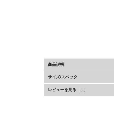
商品説明
程よいゆるっと感が魅力のBOXシル
サイズ/スペック
よりカジュアルに、よりおしゃれに着こなせ
レビューを見る
（1）
サイズ
デイリー使いにはもちろん、お出かけコー
80cm
同じデザインの大人サイズも別ページにご
改行
90cm
親子で一緒に着用していただけます。
182MDL001 デビラボ 大人 プリント半袖