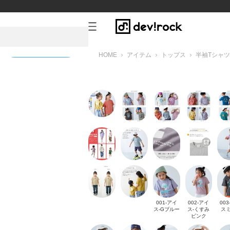
HOME
アイテム
トップス
半袖Tシャツ
新規会員登録
グレー
001-アイ
002-アイ
003
ス-Gブルー
ス-くすみ
ス
ピンク