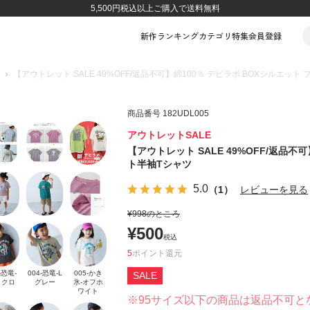
5,500円税込以上ご購入で送料無料
新作
ランキング
カテゴリ
特集
会員登録
【アウトレット SALE 49%OFF/返品不可】綿100％ デビラボ BOXシルエット
商品番号
182UDL005
アウトレットSALE
【アウトレット SALE 49%OFF/返品不
ト半袖Tシャツ
5.0
（1）
レビューを見る
¥
998
のところ
¥
500
税込
5
ポイント
-恐竜-
004-恐竜-L
005-かき
SALE
ミクロ
グレー
氷-オフホ
ワイト
※95サイズ以下の商品は返品不可と