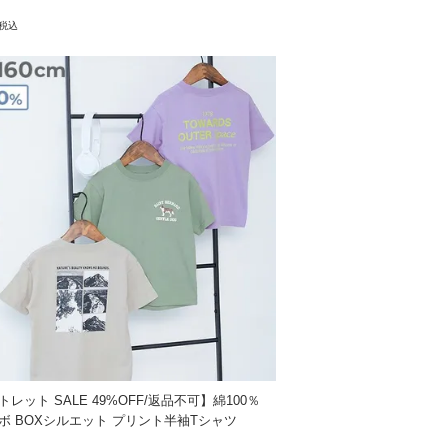
税込
。
レット SALE 49%OFF/返品不可】綿100％
ボ BOXシルエット プリント半袖Tシャツ