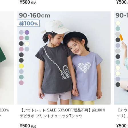
¥500
¥500
税込
100％
【アウトレット SALE 50%OFF/返品不可】綿100％
【アウ
ツ
デビラボ プリントチュニックTシャツ
ャリ】
袖Tシ
¥500
¥500
税込