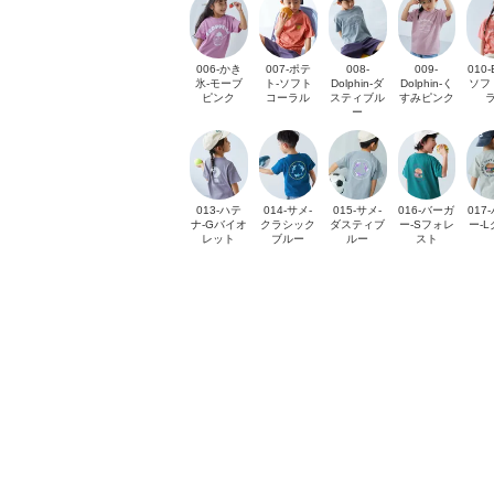
006-かき
007-ポテ
008-
009-
010-
氷-モーブ
ト-ソフト
Dolphin-ダ
Dolphin-く
ソフ
ピンク
コーラル
スティブル
すみピンク
ー
013-ハテ
014-サメ-
015-サメ-
016-バーガ
017
ナ-Gバイオ
クラシック
ダスティブ
ー-Sフォレ
ー-
レット
ブルー
ルー
スト