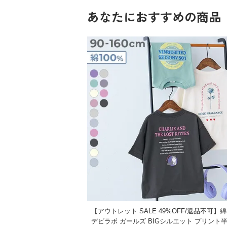
100cm
※一部デザインのみ
あなたにおすすめの商品
110cm
■シリーズ
120cm
130cm
一緒にえらぶって楽しい
140cm
今日はどんな服を着よう？
150cm
一緒に服をえらぶ時間は、親子の大切なひ
160cm
デザインやシルエット、素材など、バリエ
さあ、今日はどれをえらぶ？
素材・仕様
■素材
本体：綿100% / リブ：綿95% ポリウレタ
素肌に心地よい、綿100%素材
生産国
綿100%なので吸汗性が良く、汗ばむ季節
丈夫で型崩れしにくいため、ご家庭でのお
CHINA
備考
伸縮性：ふつう
【アウトレット SALE 49%OFF/返品不可】綿
デビラボ ガールズ BIGシルエット プリント
洗濯方法