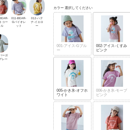
カラー
選択してください
BEAR-
011-BEAR-
012-ハテ
トコー
Gバイオレ
ナ-イエロ
ラル
ット
ー
001-アイス-Gブル
002-アイス-くすみ
ー
ピンク
-バーガ
Lグレー
005-かき氷-オフホ
006-かき氷-モーブ
ワイト
ピンク