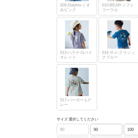
009-Dolphin-くす
010-BEAR-ソフト
みピンク
コーラル
013-ハテナ-Gバイ
014-サメ-クラシッ
オレット
クブルー
017-バーガー-Lグ
レー
サイズ
選択してください
80
90
100