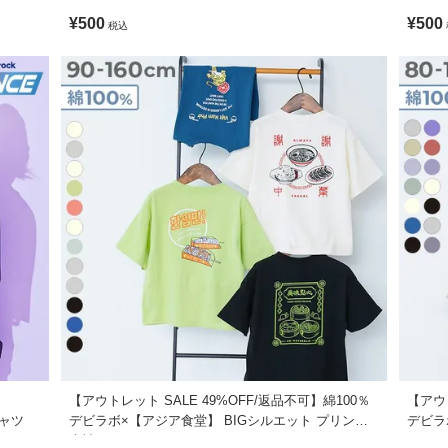
ャツ
用不可 / 乾燥機使用不可 / 日陰つり干し/ プリント部分アイロン禁止
¥500
¥500
税込
・通学コーデにも〇
フレアパンツなどを合わせれば、こなれ感のある印象にも仕上がります
ます。ご注意ください。
やカラーパンツとのコーディネートが特におすすめです。
形に多少の誤差が生じる場合があります。あらかじめご了承ください。
がございますが、素材・サイズ等の品質に違いはございません。
【アウトレット SALE 49%OFF/返品不可】綿100％
【アウト
シャツ
デビラボ×【アジア食堂】 BIGシルエット プリント
デビラ
半袖Tシャツ