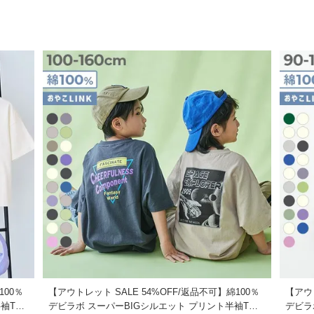
40
34
10
43
36
11
46
38
12
50
40
13
54
42.5
14
58
45
1
と時。
62
47.5
1
ーション豊富に取り揃えたデビラボプリントシリーズなら、えらぶ楽し
ン5%
にも快適な着心地。
洗濯にも適しています。
100％
【アウトレット SALE 54%OFF/返品不可】綿100％
【アウト
半袖Tシ
デビラボ スーパーBIGシルエット プリント半袖Tシ
デビラ