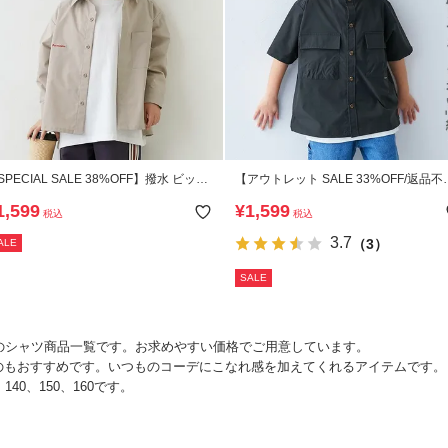
SPECIAL SALE 38%OFF】撥水 ビッグ
【アウトレット SALE 33%OFF/返品不
ルエット ワークシャツ
可】【セットアップ可能】シワになり
1,599
¥
1,599
税込
税込
い カーゴポケット ノーカラーシャツ
3.7
（3）
ALE
SALE
子のシャツ商品一覧です。お求めやすい価格でご用意しています。
のもおすすめです。いつものコーデにこなれ感を加えてくれるアイテムです。
140、150、160です。