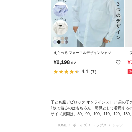
えらべる フォーマルデザインシャツ
【
シ
¥
2,198
¥
税込
4.4
（7）
S
子ども服デビロック オンラインストア 男の
1枚で着るのはもちろん、羽織として着用する
サイズ展開は、80、90、100、110、120、130、
HOME
ボーイズ
トップス
シャツ