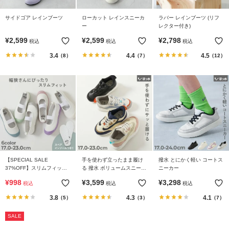
ガ
イ
サイドゴア レインブーツ
ローカット レインスニーカ
ラバー レインブーツ (リフ
ド
ー
レクター付き)
¥
2,599
¥
2,599
¥
2,798
税込
税込
税込
よ
3.4
4.4
4.5
（8）
（7）
（12）
く
あ
る
ご
質
問
FOLLOW
【SPECIAL SALE
手を使わず立ったまま履け
撥水 とにかく軽い コートス
37%OFF】スリムフィット
る 撥水 ボリュームスニーカ
ニーカー
上履き(上靴) インソール2枚
ー
¥
998
¥
3,599
¥
3,298
税込
税込
税込
付き
3.8
4.3
4.1
（5）
（3）
（7）
SALE