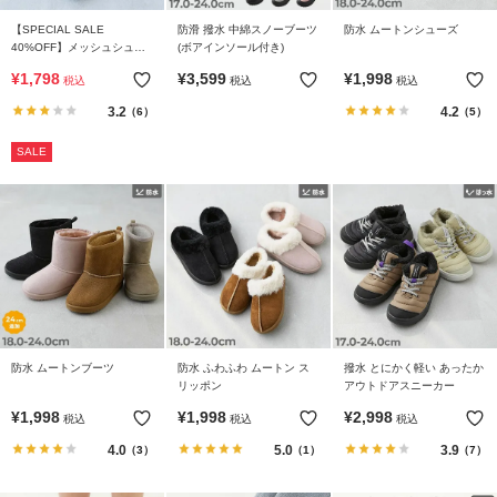
【SPECIAL SALE
防滑 撥水 中綿スノーブーツ
防水 ムートンシューズ
40%OFF】メッシュシュー
(ボアインソール付き)
ズ
¥
1,798
¥
3,599
¥
1,998
税込
税込
税込
3.2
4.2
（6）
（5）
SALE
防水 ムートンブーツ
防水 ふわふわ ムートン ス
撥水 とにかく軽い あったか
リッポン
アウトドアスニーカー
¥
1,998
¥
1,998
¥
2,998
税込
税込
税込
4.0
5.0
3.9
（3）
（1）
（7）