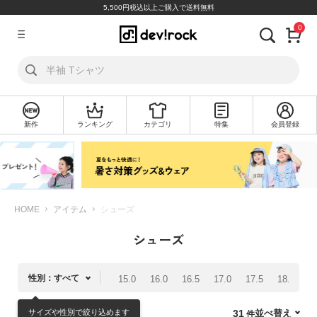
5,500円税込以上ご購入で送料無料
0
ア
カ
ウ
ン
ト
新作
ランキング
カテゴリ
特集
会員登録
ロ
新
グ
規
イ
会
ン
員
登
録
HOME
アイテム
シューズ
シューズ
探
す
性別：すべて
15.0
16.0
16.5
17.0
17.5
18.0
1
カ
テ
サイズや性別で絞り込めます
並べ替え
31
ゴ