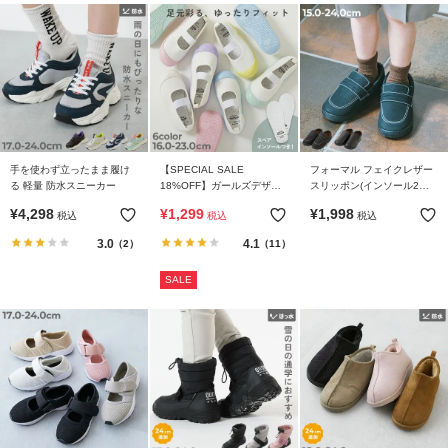
手を使わず立ったまま履け
【SPECIAL SALE
フォーマル フェイクレザー
る 軽量 防水スニーカー
18%OFF】ガールズデザイ
スリッポン(インソール2枚
ン ゆったりフィット 上履き
付き)
¥
4,298
¥
1,299
¥
1,998
税込
税込
税込
(上靴) インソール2枚付き
3.0
4.1
（2）
（11）
SALE