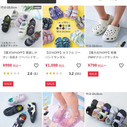
リ
か
ら
探
す
ラ
ン
【最大54%OFF】着脱しや
【21%OFF】カラフル ツー
【最大42%OFF】軽量
キ
すい 水抜き ツーバンドサン
バンドサンダル
2WAYクロッグサンダル
ダル
ン
¥
998
¥
1,098
¥
798
税込
〜
税込
税込
〜
グ
2.0
3.2
（1）
（11）
SALE
か
ら
SALE
SALE
探
す
新
作
か