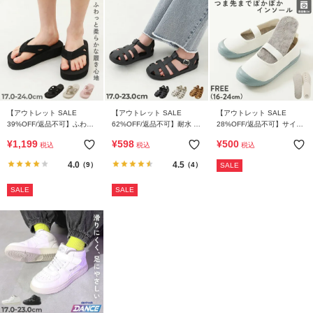
【アウトレット SALE
【アウトレット SALE
【アウトレット SALE
39%OFF/返品不可】ふわも
62%OFF/返品不可】耐水 グ
28%OFF/返品不可】サイズ
ちボリュームソール トング
ルカサンダル(クッションイ
調整ができる 洗える リバー
¥
1,199
¥
598
¥
500
税込
税込
税込
サンダル
ンソール付き)
シブル あったかインソール
4.0
4.5
（9）
（4）
SALE
SALE
SALE