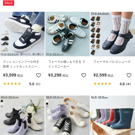
SALE
イ
ド・
ヘ
ル
プ
デ
ビ
ロ
ッ
クッションインソール付き
フォーマル使いもできる ラ
フォーマル バレエシューズ
防滑 ミッドカットスニーカ
インスニーカー
ク
ー
に
¥
3,599
¥
3,298
¥
2,599
税込
税込
税込
つ
5.0
4.8
（1）
（4）
い
て
お
買
い
物