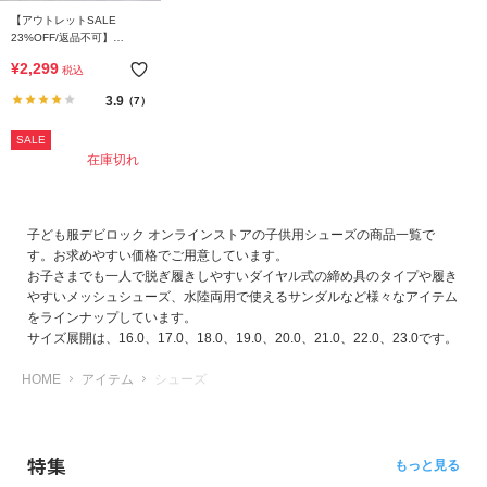
【アウトレットSALE
23%OFF/返品不可】
【DANCE】ミッドカットス
¥
2,299
税込
ニーカー（クッションイン
ソール付き）
3.9
（7）
SALE
在庫切れ
子ども服デビロック オンラインストアの子供用シューズの商品一覧で
す。お求めやすい価格でご用意しています。
お子さまでも一人で脱ぎ履きしやすいダイヤル式の締め具のタイプや履き
やすいメッシュシューズ、水陸両用で使えるサンダルなど様々なアイテム
をラインナップしています。
サイズ展開は、16.0、17.0、18.0、19.0、20.0、21.0、22.0、23.0です。
HOME
アイテム
シューズ
特集
もっと見る