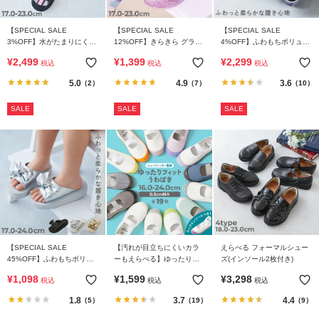
ら
探
【SPECIAL SALE
【SPECIAL SALE
【SPECIAL SALE
す
3%OFF】水がたまりにくい
12%OFF】きらきら グラデ
4%OFF】ふわもちボリュー
水陸両用 アウトドアサンダ
ーションラメ サンダル
ムソール スポーツサンダル
¥
2,499
¥
1,399
¥
2,299
税込
税込
税込
ル
特
5.0
4.9
3.6
（2）
（7）
（10）
集
か
SALE
SALE
SALE
ら
探
す
子
ど
も
服
【SPECIAL SALE
【汚れが目立ちにくいカラ
えらべる フォーマルシュー
コ
45%OFF】ふわもちボリュ
ーもえらべる】ゆったりフ
ズ(インソール2枚付き)
ラ
ームソール リボンサンダル
ィット 上履き（上靴） イン
¥
1,098
¥
1,599
¥
3,298
税込
税込
税込
ム
ソール2枚付き
1.8
3.7
4.4
（5）
（19）
（9）
ガ