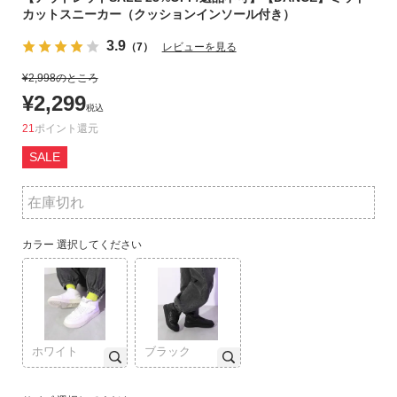
カットスニーカー（クッションインソール付き）
リ
か
3.9
（7）
レビューを見る
ら
探
¥
2,998
のところ
す
¥
2,299
税込
21
ポイント
ラ
SALE
ン
キ
ン
在庫切れ
グ
か
カラー
選択してください
ら
探
す
新
ホワイト
ブラック
作
か