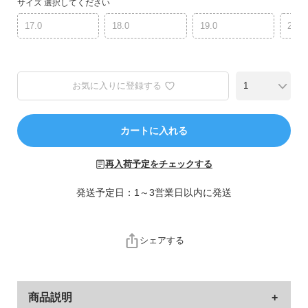
サイズ
選択してください
ら
探
17.0
18.0
19.0
20.0
す
特
集
お気に入りに登録する
か
ら
カートに入れる
探
す
再入荷予定をチェックする
子
発送予定日：1～3営業日以内に発送
ど
も
服
シェアする
コ
ラ
ム
商品説明
ガ