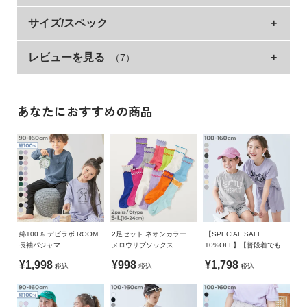
イ
滑りにくい『【DANCE】ミッドカットスニーカー（ク
サイズ/スペック
ド・
ヘ
ッションインソール付き）』
ル
レビューを見る
（7）
サイズ
足長
足囲
足幅
片足の重量(ｇ)
プ
ダンスを思いっきり踊れるように。
17cm
17.5
18.3
6.6
159.8
アウトソールにこだわった滑りにくいスニーカーが新登場。
デ
18cm
18.5
19
6.85
179.7
あなたにおすすめの商品
ビ
うれしいポイントいっぱい
ロ
19cm
19.5
19.7
7.1
201.7
・足首を包み込むクッション材
ッ
20cm
20.5
20.4
7.3
224.7
・足首周りを調整しやすい長めのベルト
ク
・インソールにクッション材を入れることで、衝撃を吸収しか
21cm
21.5
21.1
7.55
242.1
に
かとへの負担を軽減
つ
22cm
22.5
21.8
7.8
257.5
・お名前も記入できる
い
23cm
23.5
22.5
8.05
277.8
て
■シリーズ
綿100％ デビラボ ROOM
2足セット ネオンカラー
【SPECIAL SALE
»サイズガイド
長袖パジャマ
メロウリブソックス
10%OFF】【普段着でもパ
お
ジャマでも】カレッジロゴ
素材・仕様
¥1,998
¥998
¥1,798
買
ダンスって楽しい！
税込
税込
税込
半袖セットアップ
い
甲材：合成皮革 / 裏地：ポリエステル / 底材：合成底
物
テレビでよく見る憧れのアイドル、最近ダンスを習い始めた友