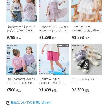
生産国
ガ
達。
イ
CHINA
ド
なんだかダンスって楽しそう…
備考
だけど、すぐに始められるのかな？
よ
ご注意事項
【最大60%OFF】綿100％
【最大53%OFF】ふんわり
【SPECIAL SALE
何を着ればいいんだろう？
く
デビラボ ガールズ BIGシ
チュールドッキングワンピ
5%OFF】ふんわり2段チュ
・機械による生産過程において、縫い合わせる際の継ぎ目、
新しいことを始めるのって、いつだって不安がいっぱい。
ルエット プリント半袖Tシ
ース
ール 1分丈 スカパン
あ
糸のほつれや多少の汚れなどが生じている場合がございま
¥798
¥1,399
¥1,898
税込
税込
税込
ャツ
る
す。
きっとそれは、チャレンジする子ども自身も、応援するママ・
ご
・当店の靴箱は出荷時の靴の型崩れなどを防ぐ用途で作られ
パパも一緒。
質
ている為、お届けした際に箱潰れを起こしている場合があり
問
ます。また、商品によって袋に入れた状態で出荷するものも
そんな親子のチャレンジを応援できるようなアイテムが、今シ
ございます。
ーズン、devirockから登場しました。
FOLLOW
・生産時期により、多少色味が異なる場合がございますが、
素材・サイズ等の品質に違いはございません。
■スタイリング
【最大60%OFF】綿100％
【SPECIAL SALE
ローカット レインスニー
どんなスタイルにも合わせやすいシンプルなデザイン。
デビラボ ガールズ クロッ
6%OFF】【水はじく】撥
カー
プド丈 プリント半袖Tシャ
水ナイロン ガールズ ショ
お気に入りのダンスウェアとのコーディネートはもちろん、通
¥500
¥1,499
¥2,599
税込
税込
税込
ツ
ートパンツ(水陸両用)
園・通学コーデにもぴったり。
自分らしいコーディネートを楽しんでみてください。
商品についてのお問い合わせ