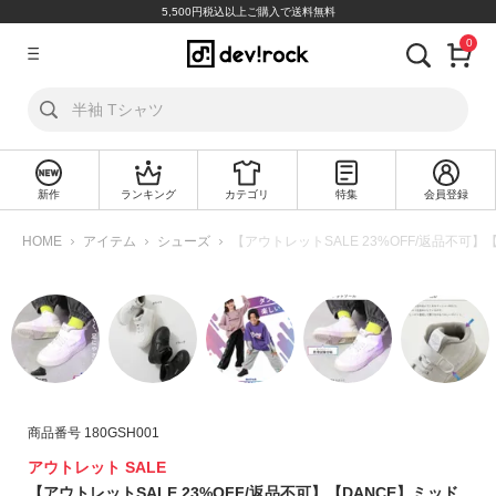
5,500円税込以上ご購入で送料無料
0
ア
カ
ウ
ン
ト
新作
ランキング
カテゴリ
特集
会員登録
ロ
新
グ
規
HOME
アイテム
シューズ
【アウトレットSALE 23%OFF/返品不
イ
会
ン
員
登
録
探
す
商品番号
180GSH001
カ
テ
アウトレット SALE
ゴ
【アウトレットSALE 23%OFF/返品不可】【DANCE】ミッド