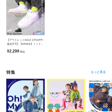
【アウトレットSALE 23%OFF/
返品不可】【DANCE】ミッドカ
ットスニーカー（クッションイ
¥2,299
税込
ンソール付き）
特集
もっと見る