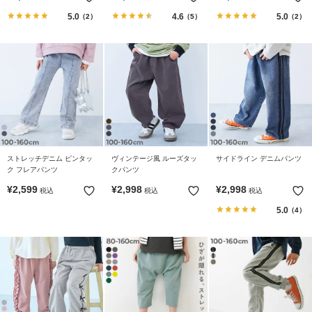
5.0
4.6
5.0
（2）
（5）
（2）
ストレッチデニム ピンタッ
ヴィンテージ風 ルーズタッ
サイドライン デニムパンツ
ク フレアパンツ
クパンツ
¥
2,599
¥
2,998
¥
2,998
税込
税込
税込
5.0
（4）