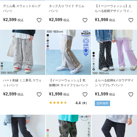
デニム風 スウェットロング
タック入り ワイド デニム
【イージーウォッシュ】え
パンツ
パンツ
らべる総柄デザイン ワイド
ストレートパンツ
¥
2,599
¥
2,599
¥
1,998
税込
税込
税込
ハート刺繍 ミニ裏毛 スウェ
【イージーウォッシュ】乾
えらべる総柄&メロウデザイ
ットパンツ
燥機OK サイドフリルパンツ
ン リブフレアパンツ
¥
2,599
¥
1,998
¥
1,599
税込
税込
税込
4.4
（8）
送料無料