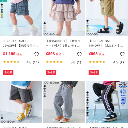
【SPECIAL SALE
【最大43%OFF】【片側ポ
【SPECIAL SALE
25%OFF】【涼感 サラッと
ケット付き】1分丈 ティア
44%OFF】【水はじく】撥
メッシュ】カーゴハーフパ
ードスカパン
水ナイロン サイドライン ワ
¥
1,199
¥
898
¥
998
税込
税込
〜
税込
ンツ
イドパンツ(水陸両用）
4.6
5.0
4.5
（10）
（1）
（2）
SALE
SALE
SALE