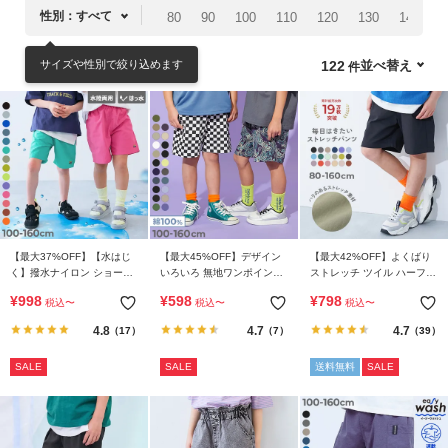
ゴ
性別：すべて
80
90
100
110
120
130
140
1
リ
か
サイズや性別で絞り込めます
並べ替え
122
ら
探
す
ラ
ン
キ
ン
【最大37%OFF】【水はじ
【最大45%OFF】デザイン
【最大42%OFF】よくばり
グ
く】撥水ナイロン ショート
いろいろ 無地ワンポイント
ストレッチ ツイル ハーフパ
か
パンツ(水陸両用)
＆総柄 ミニ裏毛ハーフパン
ンツ
¥
998
¥
598
¥
798
税込
〜
税込
〜
税込
〜
ら
ツ
探
4.8
4.7
4.7
（17）
（7）
（39）
す
SALE
SALE
送料無料
SALE
新
作
か