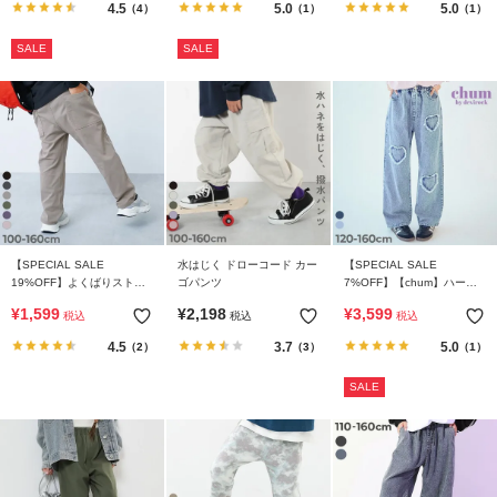
4.5
5.0
5.0
（4）
（1）
（1）
SALE
SALE
【SPECIAL SALE
水はじく ドローコード カー
【SPECIAL SALE
19%OFF】よくばりストレ
ゴパンツ
7%OFF】【chum】ハート
ッチ ツイル ダッドポケット
刺繍 着映え デニムパンツ
¥
1,599
¥
2,198
¥
3,599
税込
税込
税込
パンツ
4.5
3.7
5.0
（2）
（3）
（1）
SALE