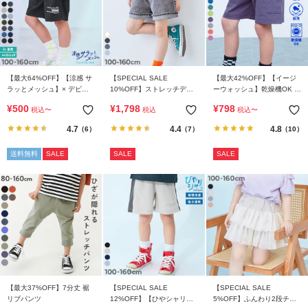
ら
探
す
【最大64%OFF】【涼感 サ
【SPECIAL SALE
【最大42%OFF】【イージ
特
ラッとメッシュ】× デビラ
10%OFF】ストレッチデニ
ーウォッシュ】乾燥機OK 防
集
ボ プリント ハーフパンツ
ム ハイウエスト フリルショ
汚 サイドポケット ハーフパ
¥
500
¥
1,798
¥
798
税込
〜
税込
税込
〜
か
ートパンツ
ンツ
ら
4.7
4.4
4.8
（6）
（7）
（10）
探
送料無料
SALE
SALE
SALE
す
子
ど
も
服
コ
ラ
ム
【最大37%OFF】7分丈 裾
【SPECIAL SALE
【SPECIAL SALE
リブパンツ
12%OFF】【ひやシャリ】
5%OFF】ふんわり2段チュ