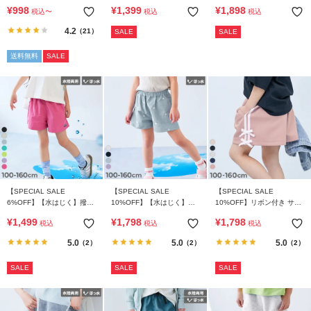
接触冷感 サイドライン ハー
ール 1分丈 スカパン
ガ
¥
998
¥
1,399
¥
1,898
税込
〜
税込
税込
フパンツ
イ
4.2
（21）
SALE
SALE
ド・
ヘ
送料無料
SALE
ル
プ
デ
ビ
ロ
ッ
ク
に
【SPECIAL SALE
【SPECIAL SALE
【SPECIAL SALE
つ
6%OFF】【水はじく】撥水
10%OFF】【水はじく】撥
10%OFF】リボン付き サイ
い
ナイロン ガールズ ショート
水ナイロン ハート総柄 ショ
ドラインショートパンツ
¥
1,499
¥
1,798
¥
1,798
税込
税込
税込
パンツ(水陸両用)
ートパンツ
て
5.0
5.0
5.0
（2）
（2）
（2）
お
SALE
SALE
SALE
買
い
物