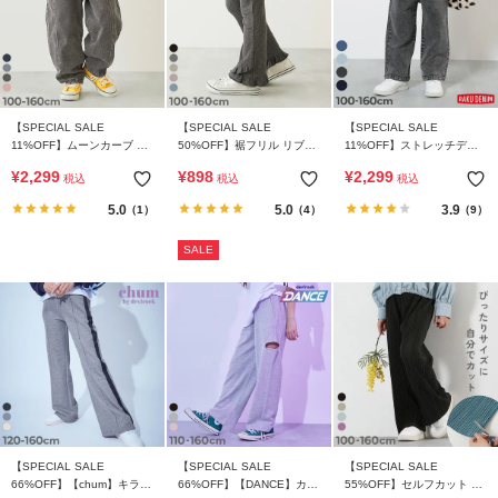
【SPECIAL SALE
【SPECIAL SALE
【SPECIAL SALE
11%OFF】ムーンカーブ デ
50%OFF】裾フリル リブフ
11%OFF】ストレッチデニ
ニムパンツ
レアパンツ
ム ワイドパンツ
¥
2,299
¥
898
¥
2,299
税込
税込
税込
5.0
5.0
3.9
（1）
（4）
（9）
SALE
【SPECIAL SALE
【SPECIAL SALE
【SPECIAL SALE
66%OFF】【chum】キラッ
66%OFF】【DANCE】カッ
55%OFF】セルフカット プ