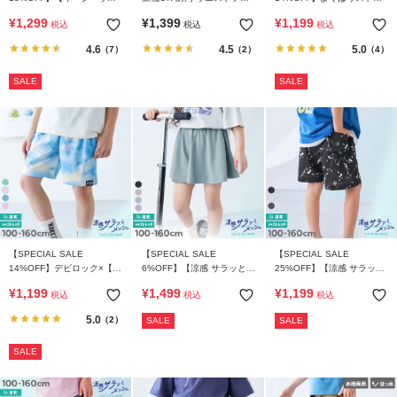
ッシュ】乾燥機OK 防汚 ひ
ル ショートパンツ
ッチ ツイル ショートパンツ
¥
1,299
¥
1,399
¥
1,199
税込
税込
税込
ざが隠れる 6分丈パンツ
4.6
4.5
5.0
（7）
（2）
（4）
SALE
SALE
【SPECIAL SALE
【SPECIAL SALE
【SPECIAL SALE
14%OFF】デビロック×【ア
6%OFF】【涼感 サラッとメ
25%OFF】【涼感 サラッと
イス】 涼感 サラッとメッシ
ッシュ】インナー付き ギャ
メッシュ】ペンキ柄 ハーフ
¥
1,199
¥
1,499
¥
1,199
税込
税込
税込
ュ フレーバー風タイダイプ
ザー キュロット
パンツ
リント ハーフパンツ
5.0
（2）
SALE
SALE
SALE