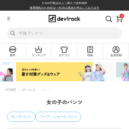
5,500円税込以上ご購入で送料無料
倉庫移転のため8/12～8/16は発送を停止しております
0
ア
カ
ウ
ン
ト
新作
ランキング
カテゴリ
特集
会員登録
ロ
新
グ
規
イ
会
ン
員
登
録
HOME
ガールズ
パンツ
女の子のパンツ
探
す
ロングパンツ
ハーフ・ショートパンツ
カ
テ