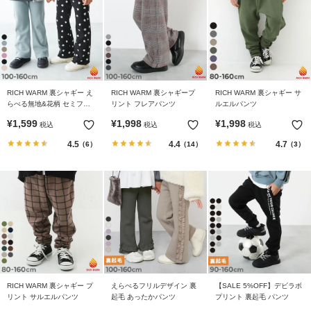
RICH WARM 裏シャギー え
RICH WARM 裏シャギープ
RICH WARM 裏シャギー サ
らべる無地&花柄 セミフレ
リント フレアパンツ
ルエルパンツ
アパンツ
¥
1,599
¥
1,998
¥
1,998
税込
税込
税込
4.5
4.4
4.7
（6）
（14）
（3）
RICH WARM 裏シャギー プ
えらべるフリルデザイン 裏
【SALE 5%OFF】デビラボ
リント サルエルパンツ
起毛 あったかパンツ
プリント 裏起毛 パンツ