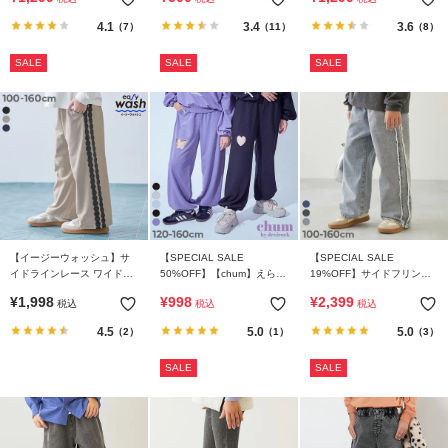
ツ
4.1
3.4
3.6
（7）
（11）
（8）
SALE
SALE
SALE
【イージーウォッシュ】サ
【SPECIAL SALE
【SPECIAL SALE
イドラインレース ワイドパ
50%OFF】【chum】えらべ
19%OFF】サイドフリンジ
ンツ
るカットアウトデザイン ミ
デニムパンツ
¥
1,998
¥
998
¥
2,399
税込
税込
税込
ニ裏毛 スウェットパンツ
4.5
5.0
5.0
（2）
（1）
（3）
SALE
SALE