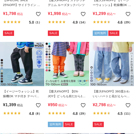
【SPECIAL SALE
【最大9%OFF】ストレッチ
【最大18%OFF】【イージ
25%OFF】サイドライン ラ
デニム ルーズタックパンツ
ーウォッシュ】乾燥機OK え
イトオンスデニム ハーフパ
らべるデザイン アソートパ
¥
1,798
¥
1,998
¥
1,299
税込
税込
〜
税込
〜
ンツ
ンツ
5.0
4.9
4.6
（1）
（14）
（29）
SALE
SALE
送料無料
SALE
【イージーウォッシュ】乾
【最大4%OFF】【EN-
【最大6%OFF】360度かわ
燥機OK マチ付き テーパー
JOY】どっちも前だから1人
いい ハートと花がえらべる
ドパンツ
でお着替え カラフル 無地&
全面 刺繍 デニム ワイドパ
¥
1,399
¥
950
¥
2,798
税込
税込
〜
税込
〜
総柄 リブパンツ
ンツ
4.8
4.8
4.5
（8）
（29）
（11）
送料無料
SALE
SALE