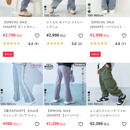
【SPECIAL SALE
ケミカル ダメージ ストレー
【SPECIAL SALE
10%OFF】ダッドポケット
トデニム
28%OFF】ハイウエスト カ
ケミカルデニム ワークパン
ットアウトデニム
¥
1,798
¥
2,998
¥
1,998
税込
税込
税込
ツ
4.4
5.0
4.9
（5）
（2）
（7）
SALE
SALE
【最大62%OFF】【chum】
【SPECIAL SALE
よくばりストレッチ ツイル
ストレッチ フレア ラインパ
18%OFF】【イージーウォ
カーゴ ジョガーパンツ
ンツ
ッシュ】乾燥機OK ハートポ
¥
598
¥
1,299
¥
2,399
税込
〜
税込
税込
ケット セミフレアパンツ