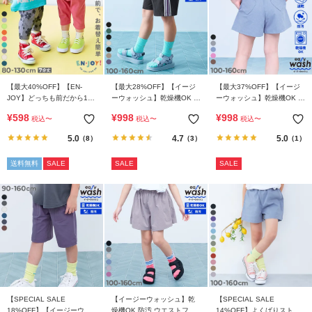
【最大40%OFF】【EN-
【最大28%OFF】【イージ
【最大37%OFF】【イージ
JOY】どっちも前だから1人
ーウォッシュ】乾燥機OK 防
ーウォッシュ】乾燥機OK 防
でお着替え カラフル 無地&
汚 えらべるデザイン ハーフ
汚 ハートポケット ショート
¥
598
¥
998
¥
998
税込
〜
税込
〜
税込
〜
総柄 7分丈リブパンツ
パンツ(セットアップ可能)
パンツ
5.0
4.7
5.0
（8）
（3）
（1）
送料無料
SALE
SALE
SALE
【SPECIAL SALE
【イージーウォッシュ】乾
【SPECIAL SALE
18%OFF】【イージーウォ
燥機OK 防汚 ウエストフリ
14%OFF】よくばりストレ