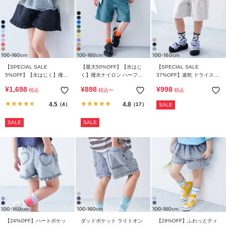
ガ
イ
ド
よ
【SPECIAL SALE
【最大50%OFF】【水はじ
【SPECIAL SALE
く
5%OFF】【水はじく】撥水
く】撥水ナイロン ハーフパ
37%OFF】速乾 ドライスウ
あ
ナイロン 裾フリルショート
ンツ(水陸両用)
ェット ワイドハーフパンツ
¥
1,698
¥
898
¥
998
税込
税込
〜
税込
パンツ(水陸両用)
る
ご
4.5
4.8
（4）
（17）
SALE
質
SALE
SALE
問
FOLLOW
【24%OFF】ハートポケッ
ダッドポケット ライトオン
【29%OFF】ふわっとティ