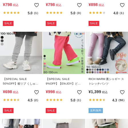
とラメ すらっと脚長 フレア
トアウト ラメスウェットパ
リーツ ワイドパンツ
¥
798
¥
798
¥
898
税込
税込
税込
パンツ
ンツ
5.0
5.0
4.0
（1）
（3）
（1）
SALE
SALE
SALE
【SPECIAL SALE
【SPECIAL SALE
RICH WARM 裏シャギー ス
50%OFF】裾リブ くしゅく
9%OFF】【EN-JOY】どっ
トレッチパンツ
しゅ テレコレギンスパンツ
ちも前だから1人でお着替え
¥
698
¥
998
¥
1,399
税込
税込
税込
カラフル リブフレアパンツ
4.5
5.0
4.3
（2）
（1）
（50）
SALE
SALE
送料無料