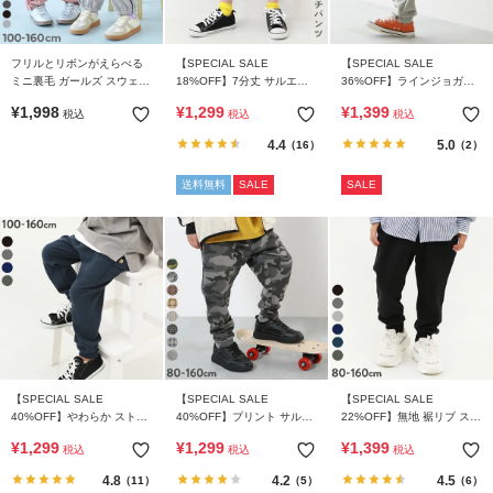
フリルとリボンがえらべる
【SPECIAL SALE
【SPECIAL SALE
ミニ裏毛 ガールズ スウェッ
18%OFF】7分丈 サルエル
36%OFF】ラインジョガー
トパンツ
パンツ
スウェットパンツ
¥
1,998
¥
1,299
¥
1,399
税込
税込
税込
4.4
5.0
（16）
（2）
送料無料
SALE
SALE
【SPECIAL SALE
【SPECIAL SALE
【SPECIAL SALE
40%OFF】やわらか ストレ
40%OFF】プリント サルエ
22%OFF】無地 裾リブ スウ
ッチ カーゴパンツ
ル スウェットパンツ
ェットパンツ
¥
1,299
¥
1,299
¥
1,399
税込
税込
税込
4.8
4.2
4.5
（11）
（5）
（6）