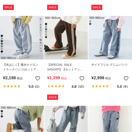
SALE
SALE
SALE
【水はじく】撥水ナイロン
【SPECIAL SALE
サイドフリル デニムパンツ
トラックパンツ(セットアッ
34%OFF】【セットアップ
プ可能)
可能】サイドライン ワイド
¥
2,198
¥
1,299
¥
2,998
税込
税込
税込
パンツ
5.0
4.8
5.0
（2）
（12）
（5）
SALE