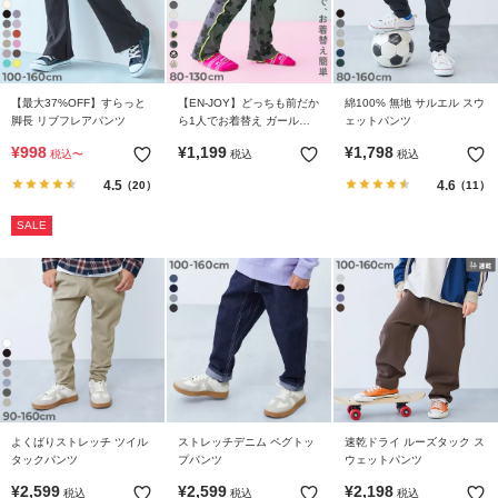
【最大37%OFF】すらっと
【EN-JOY】どっちも前だか
綿100% 無地 サルエル スウ
脚長 リブフレアパンツ
ら1人でお着替え ガールズ
ェットパンツ
メロウ リブパンツ
¥
998
¥
1,199
¥
1,798
税込
〜
税込
税込
4.5
4.6
（20）
（11）
SALE
よくばりストレッチ ツイル
ストレッチデニム ペグトッ
速乾ドライ ルーズタック ス
タックパンツ
プパンツ
ウェットパンツ
¥
2,599
¥
2,599
¥
2,198
税込
税込
税込