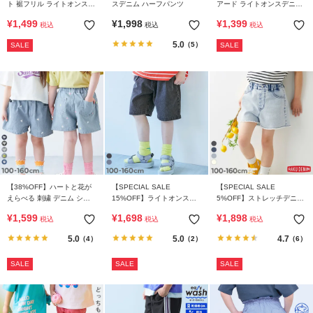
ト 裾フリル ライトオンスデ
スデニム ハーフパンツ
アード ライトオンスデニム
ニム ショートパンツ
スカパン
¥
1,499
¥
1,998
¥
1,399
税込
税込
税込
5.0
（5）
SALE
SALE
【38%OFF】ハートと花が
【SPECIAL SALE
【SPECIAL SALE
えらべる 刺繍 デニム ショ
15%OFF】ライトオンスデ
5%OFF】ストレッチデニム
ートパンツ
ニム ケミカルウォッシュ ハ
ケミカルウォッシュ 裾フリ
¥
1,599
¥
1,698
¥
1,898
税込
税込
税込
ーフパンツ
ンジ ショートパンツ
5.0
5.0
4.7
（4）
（2）
（6）
SALE
SALE
SALE