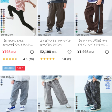
【SPECIAL SALE
よくばりストレッチ ツイル
【セットアップ可能】サイ
33%OFF】ウルトラストレ
ルーズタックパンツ
ドライン ワイドトラックパ
ッチパンツ(やわらかタッチ)
ンツ
¥
798
¥
2,198
¥
1,998
税込
税込
税込
4.3
5.0
（63）
（2）
送料無料
SALE