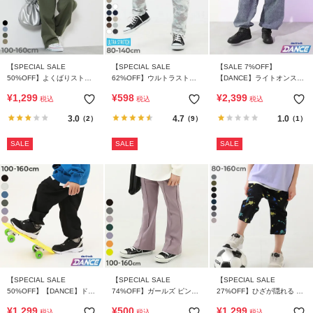
【SPECIAL SALE
【SPECIAL SALE
【SALE 7%OFF】
50%OFF】よくばりストレ
62%OFF】ウルトラストレ
【DANCE】ライトオンスデ
ッチ ツイル ワイドストレー
ッチ 総柄パンツ(やわらかタ
ニム ジョガーパンツ
¥
1,299
¥
598
¥
2,399
税込
税込
税込
ト パンツ
ッチ)
3.0
4.7
1.0
（2）
（9）
（1）
SALE
SALE
SALE
【SPECIAL SALE
【SPECIAL SALE
【SPECIAL SALE
50%OFF】【DANCE】ドロ
74%OFF】ガールズ ピンタ
27%OFF】ひざが隠れる 7
ーコード カーゴパンツ
ック フレアパンツ
分丈 デザインサルエルパン
¥
1,299
¥
500
¥
1,299
税込
税込
税込