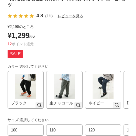
ツ
リ
か
4.8
（11）
レビューを見る
ら
探
¥
2,198
のところ
す
¥
1,299
税込
12
ポイント
ラ
SALE
ン
キ
カラー
選択してください
ン
グ
か
ら
探
す
ブラック
杢チャコール
ネイビー
Dオ
新
サイズ
選択してください
作
100
110
120
130
か