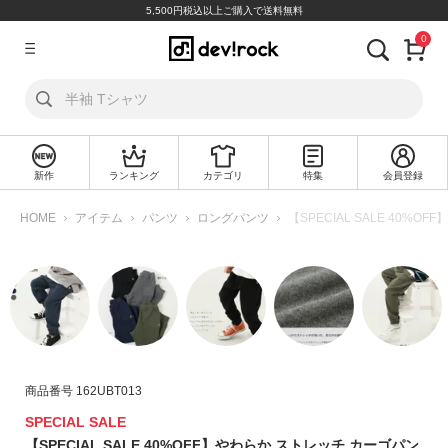
5,500円税込以上ご購入で送料無料
0
ア
カ
ウ
ン
ト
新作
ランキング
カテゴリ
特集
会員登録
ロ
新
グ
規
HOME
アイテム
パンツ
ロングパンツ
【SPECIAL SALE 40%
イ
会
ン
員
登
録
探
す
商品番号
162UBT013
カ
テ
SPECIAL SALE
ゴ
【SPECIAL SALE 40%OFF】やわらか ストレッチ カーゴパン