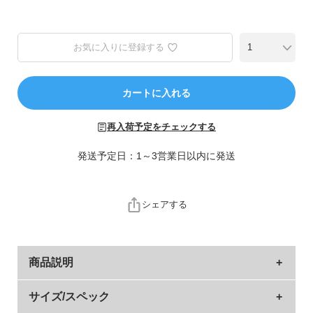
ら
探
す
お気に入りに登録する
特
集
カートに入れる
か
ら
再入荷予定をチェックする
探
す
発送予定日：1～3営業日以内に発送
子
ど
シェアする
も
服
コ
商品説明
ラ
ム
着こなしやすい『やわらか ストレッチ カーゴパンツ』
サイズ/スペック
ガ