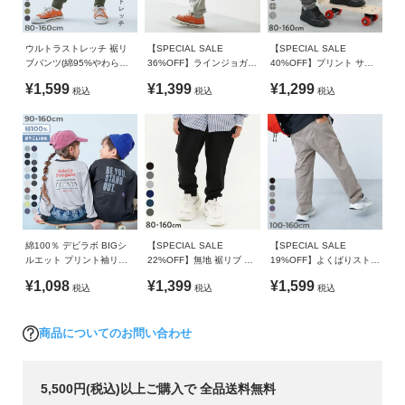
ガ
備考
イ
ド
洗濯方法
ウルトラストレッチ 裾リ
【SPECIAL SALE
【SPECIAL SALE
ブパンツ(綿95%やわらか
36%OFF】ラインジョガー
40%OFF】プリント サル
洗濯機洗い可(弱い洗濯処理) / 漂白剤使用不可 / 乾燥機使用不
タッチ)
スウェットパンツ
エル スウェットパンツ
可 / 日陰つり干し
¥1,599
¥1,399
¥1,299
よ
税込
税込
税込
く
ご注意事項
あ
・乾燥機のご使用はお避けください。
る
・摩擦や水、汗などで色が移ることがあります。ご注意くだ
ご
さい。
質
・平置きにて採寸しているため、サイズや形に多少の誤差が
問
生じる場合があります。あらかじめご了承ください。
・生産時期により、多少色味が異なる場合がございますが、
綿100％ デビラボ BIGシ
【SPECIAL SALE
【SPECIAL SALE
FOLLOW
ルエット プリント袖リブ
22%OFF】無地 裾リブ ス
19%OFF】よくばりストレ
素材・サイズ等の品質に違いはございません。
長袖Tシャツ
ウェットパンツ
ッチ ツイル ダッドポケッ
¥1,098
¥1,399
¥1,599
・ご使用のパソコンやブラウザの環境により、実際の色とは
税込
税込
税込
トパンツ
多少異なる場合がございます。
商品についてのお問い合わせ
5,500円(税込)以上ご購入で 全品送料無料