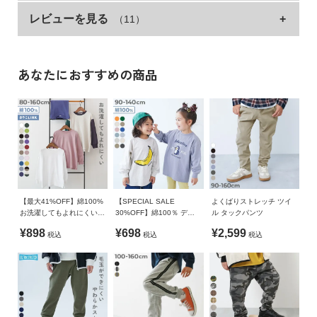
イ
レビューを見る
（11）
サイズ
ウエスト
総丈
股下
もも幅
トレンドに左右されることのないベーシックなデザインのカー
ド・
ヘ
ゴパンツ。
100cm
44
57
36.6
22
ル
程よくすっきりシルエットなので、カジュアルすぎずどんなス
プ
110cm
46
63.5
42.4
23
タイルにも合わせやすい万能アイテムです。
あなたにおすすめの商品
120cm
49
70.5
48.3
24
デ
■素材
130cm
52
76.5
53.2
25
ビ
しっかりストレッチが効いた、柔らかな素材
ロ
140cm
54
82.5
58.2
26.5
ッ
動きにフィットするストレッチ素材を使用。
150cm
57
88.4
63
28
ク
程よい厚みがあり、柔らかな素材なので、包み込まれるような
に
160cm
59
94.4
68.1
30
はき心地です。
つ
【最大41%OFF】綿100%
【SPECIAL SALE
よくばりストレッチ ツイ
»サイズガイド
い
お洗濯してもよれにくい
30%OFF】綿100％ デビ
ル タックパンツ
伸縮性：あり
て
無地 ビッグシルエット 袖
ラボ BIGシルエット プリ
素材・仕様
¥898
¥698
¥2,599
税込
税込
税込
リブ 長袖Tシャツ
ント袖リブ 長袖Ｔシャツ
■スタイリング
綿95% ポリウレタン5%
お
デザイン性のあるトップスを合わせるのがおすすめ。
買
生産国
程よくラフな印象のデイリーコーデが完成します。
い
CHINA
物