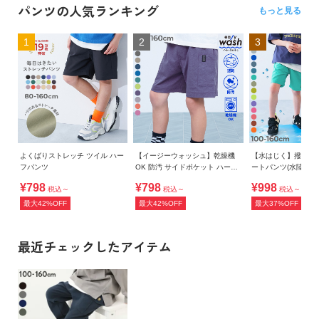
パンツの人気ランキング
もっと見る
1
2
3
よくばりストレッチ ツイル ハー
【イージーウォッシュ】乾燥機
【水はじく】撥水ナ
フパンツ
OK 防汚 サイドポケット ハーフ
ートパンツ(水陸両用
パンツ
¥798
¥798
¥998
税込～
税込～
税込～
最大42%OFF
最大42%OFF
最大37%OFF
最近チェックしたアイテム