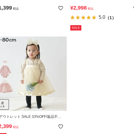
ォーマルワンピース
1,399
¥
2,998
税込
税込
5.0
（1）
SALE
アウトレット SALE 33%OFF/返品不
】フォーマル ベビー ガールズ ロンパー
2,399
税込
 3点セット