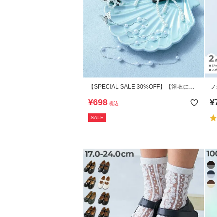
【SPECIAL SALE 30%OFF】【浴衣にも
フ
フォーマルにも】えらべるパールヘアアク
セ
¥
698
¥
税込
セサリー
SALE