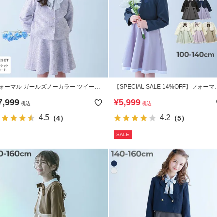
ォーマル ガールズノーカラー ツイード
【SPECIAL SALE 14%OFF】フォーマ
ットアップ
襟付きドレス 2点セット
7,999
¥
5,999
税込
税込
4.5
4.2
（4）
（5）
SALE