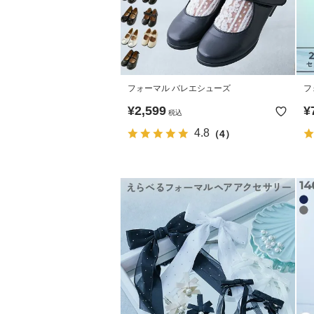
フォーマル バレエシューズ
フ
¥
2,599
¥
税込
4.8
（4）