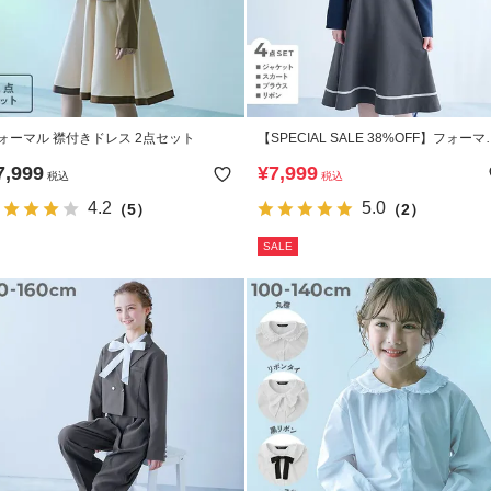
ォーマル 襟付きドレス 2点セット
【SPECIAL SALE 38%OFF】フォーマ
ガールズ スカート 卒服4点セット
7,999
¥
7,999
税込
税込
4.2
5.0
（5）
（2）
SALE