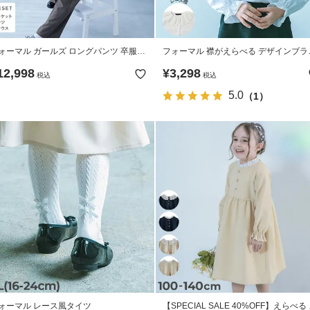
ォーマル ガールズ ロングパンツ 卒服3
フォーマル 襟がえらべる デザインブラ
セット
ス
12,998
¥
3,298
税込
税込
5.0
（1）
ォーマル レース風タイツ
【SPECIAL SALE 40%OFF】えらべる