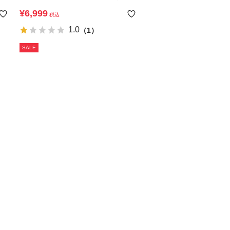
たん袴 3点セット
¥
6,999
税込
1.0
（1）
SALE