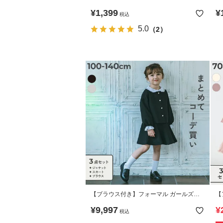
¥
1,399
¥
税込
5.0
（2）
【ブラウス付き】フォーマル ガールズノ
【
ーカラー 無地 3点セット
可
¥
9,997
¥
税込
ス