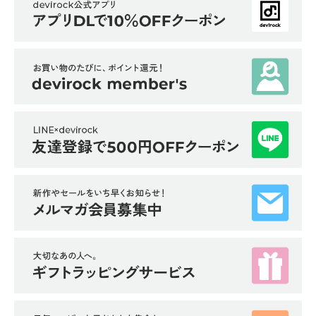
イ
ド・
ヘ
ル
プ
デ
ビ
ロ
ッ
ク
に
つ
い
て
お
買
い
物