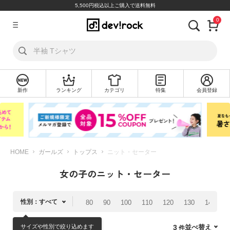
5,500円税込以上ご購入で送料無料
0
ア
カ
ウ
ン
ト
新作
ランキング
カテゴリ
特集
会員登録
ロ
新
グ
規
イ
会
ン
員
登
録
HOME
ガールズ
トップス
ニット・セーター
女の子のニット・セーター
探
す
性別：すべて
80
90
100
110
120
130
140
1
カ
テ
サイズや性別で絞り込めます
並べ替え
3
ゴ