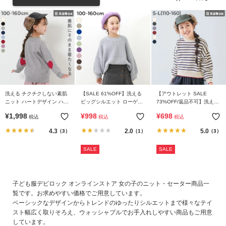
リ
か
ら
探
す
ラ
ン
洗える チクチクしない素肌
【SALE 61%OFF】洗える
【アウトレット SALE
キ
ニット ハートデザイン ハイ
ビッグシルエット ローゲー
73%OFF/返品不可】洗える
ネック プルオーバー
ジニット
デザインいろいろ ガールズ
ン
¥
1,998
¥
998
¥
698
税込
税込
税込
ジャガードニット
グ
4.3
2.0
5.0
（3）
（1）
（3）
か
ら
SALE
SALE
探
す
子ども服デビロック オンラインストア 女の子のニット・セーター商品一
覧です。お求めやすい価格でご用意しています。
新
ベーシックなデザインからトレンドのゆったりシルエットまで様々なテイ
作
スト幅広く取りそろえ、ウォッシャブルでお手入れしやすい商品もご用意
か
しています。