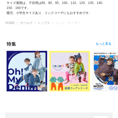
ら
サイズ展開は、子供用は80、90、95、100、110、120、130、140、
探
150、160です。
す
園児、小学生サイズあり、リンクコーデにもおすすめです。
HOME
ガールズ
トップス
ニット・セーター
特
集
か
特集
もっと見る
ら
探
す
子
ど
も
服
コ
ラ
ム
ガ