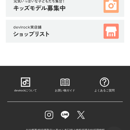
ガ
イ
ド
よ
く
あ
る
ご
質
問
FOLLOW
devirockについて
お買い物ガイド
よくあるご質問