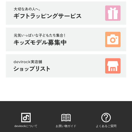
イ
ド・
ヘ
ル
プ
デ
ビ
ロ
ッ
ク
に
つ
い
て
お
買
い
devirockについて
お買い物ガイド
よくあるご質問
物