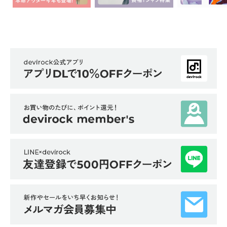
ら
探
す
特
集
か
ら
探
す
子
ど
も
服
コ
ラ
ム
ガ