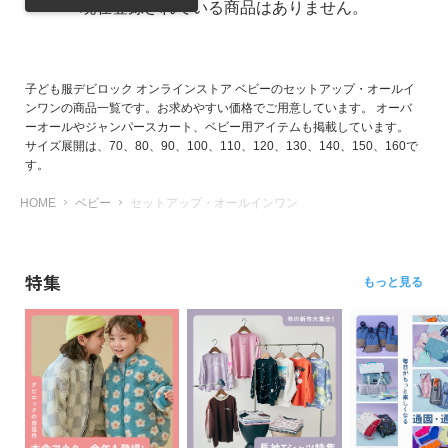
現在登録されている商品はありません。
リ
か
ら
探
子ども服デビロック オンラインストア ベビーのセットアップ・オールイ
す
ンワンの商品一覧です。お求めやすい価格でご用意しています。 オーバ
ーオールやジャンパースカート、ベビー用アイテムも掲載しています。
サイズ展開は、70、80、90、100、110、120、130、140、150、160で
ラ
す。
ン
キ
HOME
ベビー
セットアップ・オールインワン
ン
グ
か
特集
もっと見る
ら
探
す
新
作
か