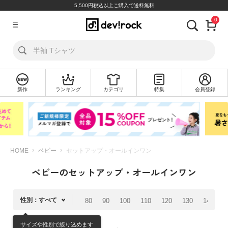
5,500円税込以上ご購入で送料無料
0
ア
カ
ウ
ン
ト
新作
ランキング
カテゴリ
特集
会員登録
ロ
新
グ
規
イ
会
ン
員
登
録
HOME
ベビー
セットアップ・オールインワン
ベビーのセットアップ・オールインワン
探
す
性別：すべて
80
90
100
110
120
130
140
1
カ
テ
サイズや性別で絞り込めます
ゴ