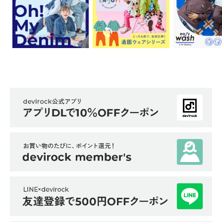
イ
ド・
ヘ
ル
プ
デ
ビ
ロ
ッ
ク
に
つ
い
て
お
買
い
物