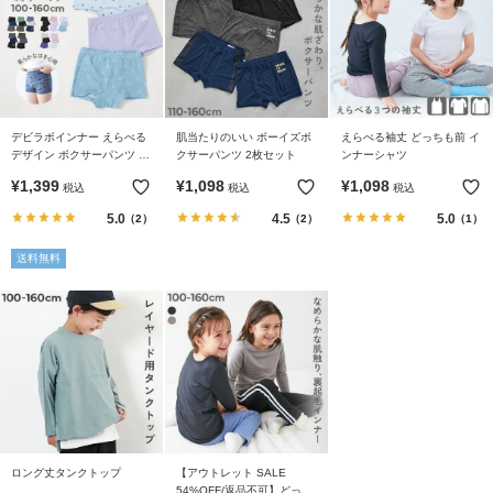
リ
か
ら
探
す
デビラボインナー えらべる
肌当たりのいい ボーイズボ
えらべる袖丈 どっちも前 イ
デザイン ボクサーパンツ 3
クサーパンツ 2枚セット
ンナーシャツ
ラ
枚セット
¥
1,399
¥
1,098
¥
1,098
税込
税込
税込
ン
5.0
4.5
5.0
（2）
（2）
（1）
キ
ン
送料無料
グ
か
ら
探
す
新
作
か
ロング丈タンクトップ
【アウトレット SALE
54%OFF/返品不可】どっち