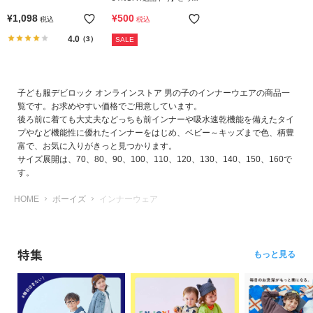
ら
も前 吸水速乾 あったか9分
¥
1,098
¥
500
探
税込
税込
袖Tシャツ
す
4.0
（3）
SALE
特
集
子ども服デビロック オンラインストア 男の子のインナーウエアの商品一
か
覧です。お求めやすい価格でご用意しています。
ら
後ろ前に着ても大丈夫などっちも前インナーや吸水速乾機能を備えたタイ
探
プやなど機能性に優れたインナーをはじめ、ベビー～キッズまで色、柄豊
富で、お気に入りがきっと見つかります。
す
サイズ展開は、70、80、90、100、110、120、130、140、150、160で
す。
子
HOME
ボーイズ
インナーウェア
ど
も
服
コ
特集
もっと見る
ラ
ム
ガ