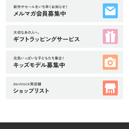
ガ
イ
ド
よ
く
あ
る
ご
質
問
FOLLOW