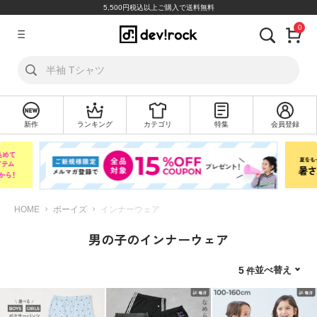
5,500円税込以上ご購入で送料無料
0
ア
カ
ウ
ン
ト
新作
ランキング
カテゴリ
特集
会員登録
ロ
新
グ
規
イ
会
ン
員
登
録
HOME
ボーイズ
インナーウェア
男の子のインナーウェア
探
す
並べ替え
5
カ
テ
ゴ