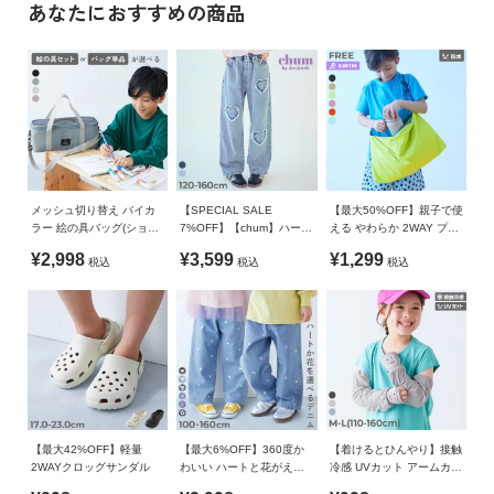
・カビや雑菌から筆を守るため、サイドは通気性のよいメッシ
あなたにおすすめの商品
イ
ュ素材
»サイズガイド
ド・
・取り外し可能な調節できるショルダーベルト
ヘ
素材・仕様
・内側はブラックで墨汚れが目立ちにくい
ル
本体：ナイロン / 裏地：ポリエステル
プ
・180度フルオープン可能で、作品が折れ曲がりにくい
・内ポケットはメッシュで中身が見やすい
生産国
デ
書道バッグ単品か書道用品セット、どちらか選択できます。
ビ
CHINA
書道用具セットは筆専門メーカー「あかしや」の製品です。
ロ
メッシュ切り替え バイカ
【SPECIAL SALE
【最大50%OFF】親子で使
ッ
備考
ラー 絵の具バッグ(ショル
7%OFF】【chum】ハート
える やわらか 2WAY プー
ク
ダーストラップ付き)
刺繍 着映え デニムパンツ
ルバッグ
¥2,998
¥3,599
¥1,299
ご注意事項
税込
税込
税込
に
・洗濯機の使用や、つけ置き洗いは避けてください。
つ
・汚れを落とす場合は、水を使い固く絞った布で拭き取って
い
下さい。
て
・摩擦や水、汗などで色が移ることがあります。ご注意くだ
さい。
お
・平置きにて採寸しているため、サイズや形に多少の誤差が
買
生じる場合があります。あらかじめご了承ください。
い
【最大42%OFF】軽量
【最大6%OFF】360度か
【着けるとひんやり】接触
・生産時期により、多少色味が異なる場合がございますが、
2WAYクロッグサンダル
わいい ハートと花がえら
冷感 UVカット アームカバ
物
素材・サイズ等の品質に違いはございません。
べる 全面 刺繍 デニム ワ
ー