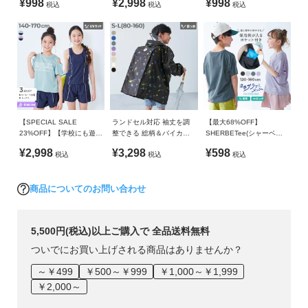
¥998
¥2,998
¥998
ガ
・ご使用のパソコンやブラウザの環境により、実際の色とは
税込
税込
税込
イドパンツ
イ
多少異なる場合がございます。
ド
よ
く
あ
る
【SPECIAL SALE
ランドセル対応 袖丈を調
【最大68%OFF】
ご
23%OFF】【学校にも遊び
整できる 総柄＆バイカラ
SHERBETee(シャーベッ
質
にも】UVカット Tシャツ
ーレインコート(リフレク
ティー) 脇と背中が冷やせ
¥2,998
¥3,298
¥598
税込
税込
税込
付き スクール水着 3Pセッ
ター付き)
る保冷剤ポケット付き 涼
問
ト
感メッシュ 半袖Tシャツ
商品についてのお問い合わせ
FOLLOW
5,500円(税込)以上ご購入で 全品送料無料
ついでにお買い上げされる商品はありませんか？
～￥499
￥500～￥999
￥1,000～￥1,999
￥2,000～