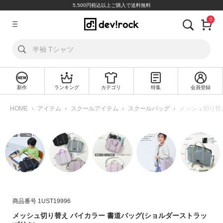
5,500円税込以上ご購入で送料無料
0
ア
カ
ウ
ン
ト
新作
ランキング
カテゴリ
特集
会員登録
ロ
新
グ
規
HOME
アイテム
スクールアイテム
スクールバッグ
メッシュ切り替え
イ
会
ン
員
登
録
探
す
カ
商品番号
1UST19996
テ
メッシュ切り替え バイカラー 書道バッグ(ショルダーストラッ
ゴ