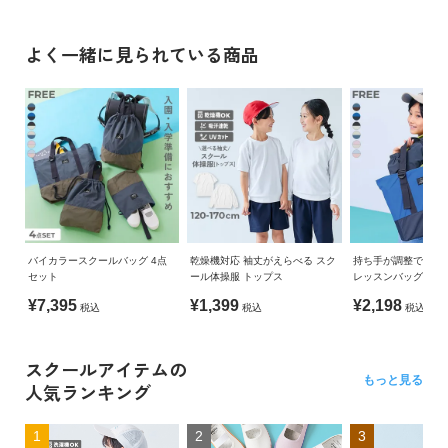
よく一緒に見られている商品
バイカラースクールバッグ 4点
乾燥機対応 袖丈がえらべる スク
持ち手が調整できる
セット
ール体操服 トップス
レッスンバッグ
¥7,395
¥1,399
¥2,198
税込
税込
税込
スクールアイテムの
もっと見る
人気ランキング
1
2
3