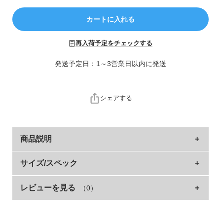
ら
探
カートに入れる
す
再入荷予定をチェックする
特
集
発送予定日：1～3営業日以内に発送
か
ら
探
シェアする
す
子
商品説明
ど
も
シンプルで使いやすい書道バッグ。
サイズ/スペック
服
コ
低学年から高学年まで飽きのこないデザインです。
ラ
レビューを見る
（0）
サイ
縦(本
マ
縦(持ち手
持ち手の
ショルダー
横
ム
ズ
体)
チ
含む)
長さ
(最長)
使いやすさにこだわりました
・ダブルファスナーで開け閉めしやすい
FREE
24
33
7
36
77
111
ガ