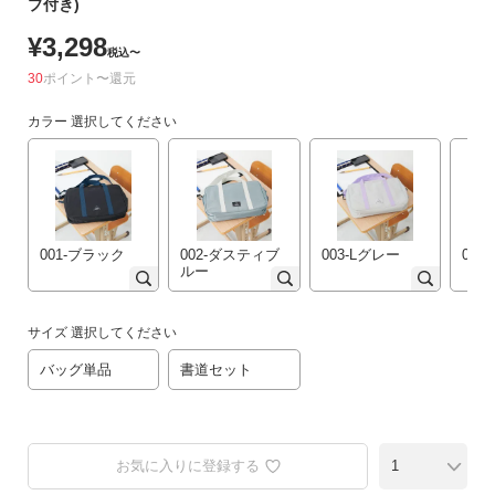
プ付き)
リ
¥
3,298
か
税込
〜
ら
30
ポイント
〜
探
す
カラー
選択してください
ラ
ン
キ
ン
001-ブラック
002-ダスティブ
003-Lグレー
00
ルー
グ
か
ら
サイズ
選択してください
探
す
バッグ単品
書道セット
新
作
お気に入りに登録する
か