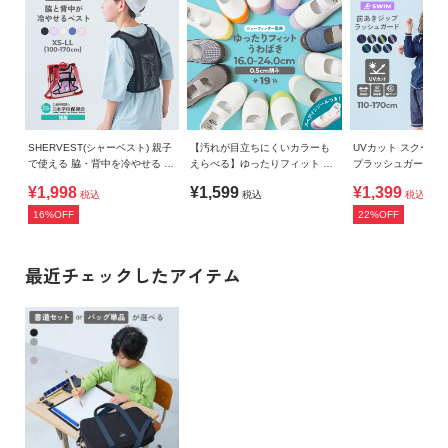
SHERVEST(シャーベスト) 親子
【汚れが目立ちにくいカラーも
UVカット スクール
で使える 脇・背中を冷やせる メ
えらべる】ゆったりフィット 上
プラッシュガード
ッシュベスト
履き（上靴） インソール2枚付
¥1,998
¥1,599
¥1,399
税込
税込
税込
き
16%OFF
22%OFF
最近チェックしたアイテム