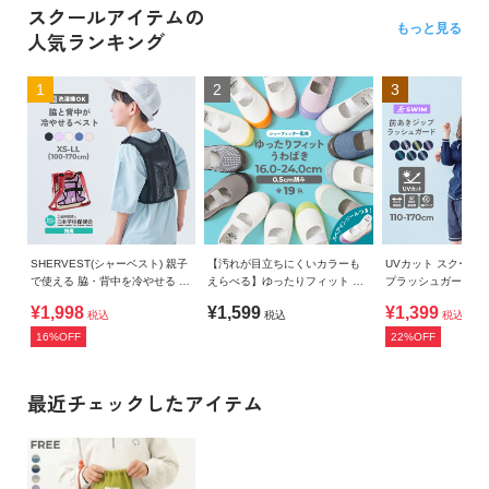
スクールアイテムの
もっと見る
人気ランキング
1
2
3
SHERVEST(シャーベスト) 親子
【汚れが目立ちにくいカラーも
UVカット スクール
で使える 脇・背中を冷やせる メ
えらべる】ゆったりフィット 上
プラッシュガード
ッシュベスト
履き（上靴） インソール2枚付
¥1,998
¥1,599
¥1,399
税込
税込
税込
き
16%OFF
22%OFF
最近チェックしたアイテム