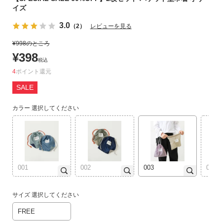
イズ
リ
か
3.0
（2）
レビューを見る
ら
探
¥
998
のところ
す
¥
398
税込
4
ポイント
ラ
SALE
ン
キ
カラー
選択してください
ン
グ
か
ら
探
す
001
002
003
004
新
サイズ
選択してください
作
FREE
か