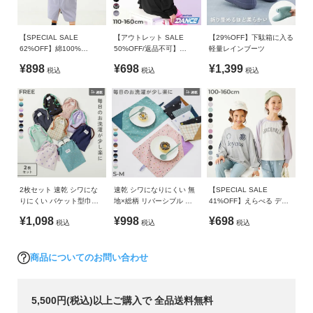
ガ
生じる場合があります。あらかじめご了承ください。
イ
・生産時期により、多少色味が異なる場合がございますが、
ド
【SPECIAL SALE
【アウトレット SALE
【29%OFF】下駄箱に入る
素材・サイズ等の品質に違いはございません。
62%OFF】綿100%
50%OFF/返品不可】
軽量レインブーツ
STANDARD バックロゴプ
【DANCE】綿100% スー
¥898
¥698
¥1,399
よ
税込
税込
税込
リント 長袖ワンピース
パーBIGシルエット ガール
ズ プリント 袖リブ 長袖T
く
シャツ
あ
る
ご
質
問
2枚セット 速乾 シワにな
速乾 シワになりにくい 無
【SPECIAL SALE
FOLLOW
りにくい バケット型巾着
地×総柄 リバーシブル ラ
41%OFF】えらべる デザ
中サイズ
ンチョンマット
インアソート ガールズ 長
¥1,098
¥998
¥698
税込
税込
税込
袖Tシャツ
商品についてのお問い合わせ
5,500円(税込)以上ご購入で 全品送料無料