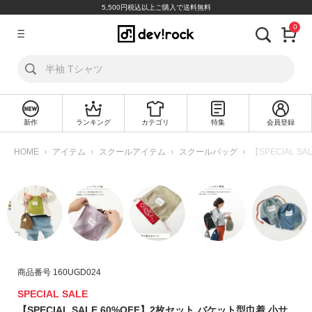
5,500円税込以上ご購入で送料無料
0
ア
カ
ウ
ン
ト
新作
ランキング
カテゴリ
特集
会員登録
ロ
新
グ
規
HOME
アイテム
スクールアイテム
スクールバッグ
【SPECIAL 
イ
会
ン
員
登
録
探
す
商品番号
160UGD024
カ
テ
SPECIAL SALE
ゴ
【SPECIAL SALE 60%OFF】2枚セット バケット型巾着 小サ