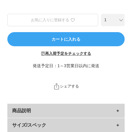
ら
探
す
お気に入りに登録する
特
集
カートに入れる
か
ら
再入荷予定をチェックする
探
す
発送予定日：1～3営業日以内に発送
子
ど
シェアする
も
服
コ
商品説明
ラ
ム
入口部分が広いバケット型は、荷物を入れやすいのが
サイズ/スペック
ガ