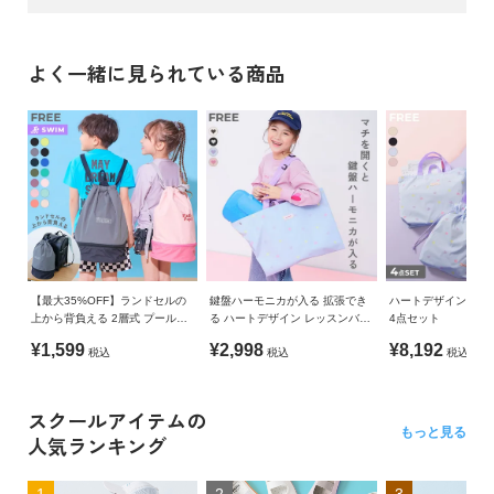
よく一緒に見られている商品
【最大35%OFF】ランドセルの
鍵盤ハーモニカが入る 拡張でき
ハートデザイン レ
上から背負える 2層式 プールバ
る ハートデザイン レッスンバッ
4点セット
ッグ ナップサック
グ
¥1,599
¥2,998
¥8,192
税込
税込
税込
スクールアイテムの
もっと見る
人気ランキング
1
2
3