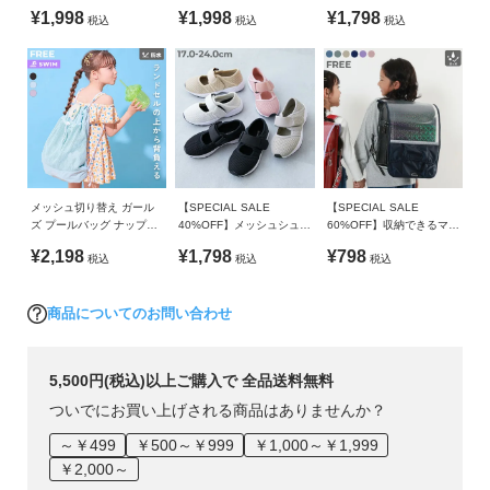
ク
¥1,998
¥1,998
¥1,798
ガ
多少異なる場合がございます。
税込
税込
税込
イ
ド
よ
く
あ
る
メッシュ切り替え ガール
【SPECIAL SALE
【SPECIAL SALE
ご
ズ プールバッグ ナップサ
40%OFF】メッシュシュー
60%OFF】収納できるマチ
ック
ズ
ポケット付き 撥水 透明ラ
質
¥2,198
¥1,798
¥798
税込
税込
税込
ンドセルカバー
問
商品についてのお問い合わせ
FOLLOW
5,500円(税込)以上ご購入で 全品送料無料
ついでにお買い上げされる商品はありませんか？
～￥499
￥500～￥999
￥1,000～￥1,999
￥2,000～