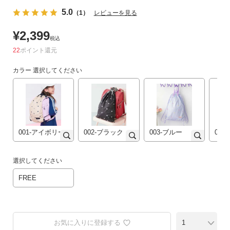
ゴ
5.0
（1）
レビューを見る
リ
か
¥
2,399
税込
ら
22
ポイント
探
す
カラー
選択してください
ラ
ン
キ
ン
001-アイボリー
002-ブラック
003-ブルー
004
グ
か
ら
選択してください
探
FREE
す
新
作
お気に入りに登録する
か