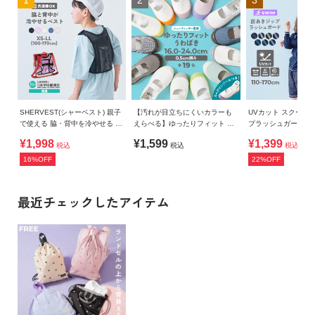
SHERVEST(シャーベスト) 親子
【汚れが目立ちにくいカラーも
UVカット スクール
で使える 脇・背中を冷やせる メ
えらべる】ゆったりフィット 上
プラッシュガード
ッシュベスト
履き（上靴） インソール2枚付
¥1,998
¥1,599
¥1,399
税込
税込
税込
き
16%OFF
22%OFF
最近チェックしたアイテム