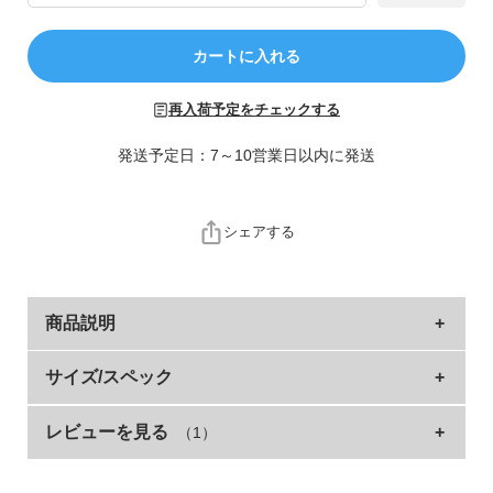
ら
探
カートに入れる
す
再入荷予定をチェックする
特
集
発送予定日：7～10営業日以内に発送
か
ら
探
シェアする
す
子
商品説明
ど
も
体操服やお着替えの持ち運びにおすすめのサイズ感
サイズ/スペック
服
コ
ラ
レビューを見る
（1）
サイズ
縦(引っ掛け紐含む)
マチ
横
縦(本体マチ含む)
別ページにある、お揃いのデザインで持ち物を統一するのもお
ム
すすめです。
FREE
49
6
33
45