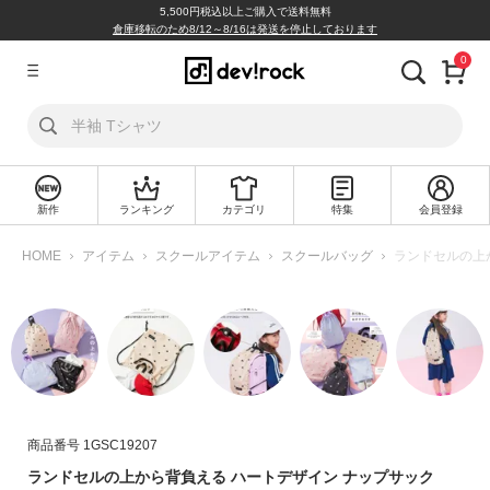
5,500円税込以上ご購入で送料無料
倉庫移転のため8/12～8/16は発送を停止しております
0
ア
カ
ウ
ン
ト
新作
ランキング
カテゴリ
特集
会員登録
ロ
新
グ
規
HOME
アイテム
スクールアイテム
スクールバッグ
ランドセルの上
イ
会
ン
員
登
録
探
す
商品番号
1GSC19207
カ
ランドセルの上から背負える ハートデザイン ナップサック
テ