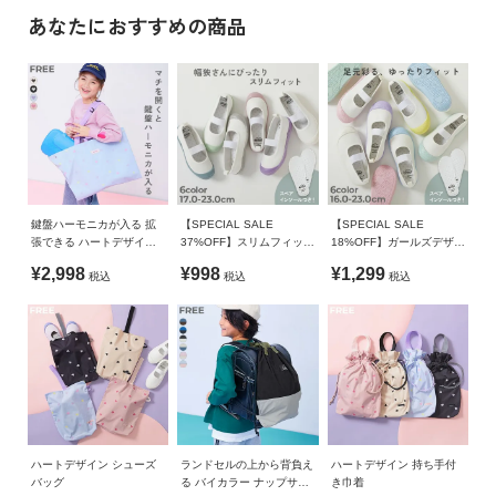
ガ
・1GSC19206 ハートデザイン レッスンバッグ（別ページ）
»サイズガイド
あなたにおすすめの商品
イ
・1GSC19208 ハートデザイン シューズバッグ（別ページ）
素材・仕様
ド・
・1GSC19209 ハートデザイン 持ち手付き巾着（別ページ）
ヘ
ポリエステル
・1GSC19210 ハートデザイン 鍵盤ハーモニカが入る 拡張でき
ル
るレッスンバッグ（別ページ）
プ
生産国
デ
CHINA
ビ
備考
ロ
鍵盤ハーモニカが入る 拡
【SPECIAL SALE
【SPECIAL SALE
ッ
張できる ハートデザイン
37%OFF】スリムフィット
18%OFF】ガールズデザイ
洗濯方法
レッスンバッグ
上履き(上靴) インソール2
ン ゆったりフィット 上履
ク
¥2,998
¥998
¥1,299
手洗い可 / 漂白剤使用不可 / 乾燥機使用不可 / 日陰つり干し
税込
税込
税込
枚付き
き(上靴) インソール2枚付
に
き
つ
ご注意事項
い
・摩擦や水、汗などで色が移ることがあります。ご注意くだ
て
さい。
・平置きにて採寸しているため、サイズや形に多少の誤差が
お
生じる場合があります。あらかじめご了承ください。
買
・生産時期により、多少色味が異なる場合がございますが、
ハートデザイン シューズ
ランドセルの上から背負え
ハートデザイン 持ち手付
い
素材・サイズ等の品質に違いはございません。
バッグ
る バイカラー ナップサッ
き巾着
物
・ご使用のパソコンやブラウザの環境により、実際の色とは