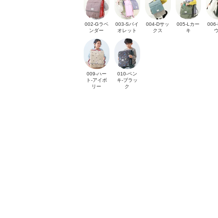
002-Gラベ
003-Sバイ
004-Dサッ
005-Lカー
006
ンダー
オレット
クス
キ
009-ハー
010-ペン
ト-アイボ
キ-ブラッ
リー
ク