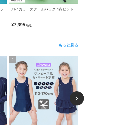
カラ
バイカラースクールバッグ 4点セット
洗える ハンカチをすぐに出
ポケット
¥7,395
¥1,599
税込
税込
もっと見る
4
5