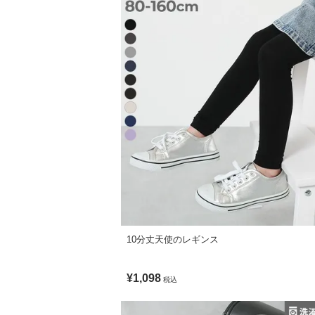
ポリエステル
・2つのお名前記入スペース
生産国
ランドセルに装着できる様々なアイテムを
用途や荷物の量に合わせて自分好みにカス
CHINA
・170UGD005 たくさん収納できる 撥
・1USC19197 たくさん収納できる ラ
備考
・170UGD011 ランドセルにしっかり
洗濯方法
手洗い可 / 漂白剤使用不可 / 乾燥機使用不
■素材
撥水加工を施した、柔らかな肌ざわりのポ
ご注意事項
・汚れをはじくものではございません。
雨をしのぎやすいように、柔らかなタフタ
・完全防水ではなく、撥水加工は永続的な
※着用時間や雨量により、雨が染み込む恐
・くり返しの着用や摩擦により撥水効果が
・フードのクリア部分にスチーム跡が見ら
伸縮性：なし
・摩擦や水、汗などで色が移ることがあり
10分丈天使のレギンス
・平置きにて採寸しているため、サイズや
・洗濯や摩擦、時間の経過によりコーティ
¥1,098
・生産時期により、多少色味が異なる場合
税込
・ご使用のパソコンやブラウザの環境によ