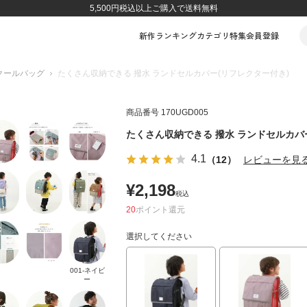
5,500円税込以上ご購入で送料無料
新作
ランキング
カテゴリ
特集
会員登録
クールバッグ
たくさん収納できる 撥水 ランドセルカバー(リフレクター付き)
商品番号
170UGD005
たくさん収納できる 撥水 ランドセルカバ
4.1
（12）
レビューを見
¥
2,198
税込
20
ポイント
選択してください
001-ネイビ
ー