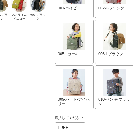
001-ネイビー
002-Gラベンダー
-Lブラ
007-ライム
008-ブラッ
ウン
イエロー
ク
005-Lカーキ
006-Lブラウン
009-ハート-アイボ
010-ペンキ-ブラッ
リー
ク
選択してください
FREE