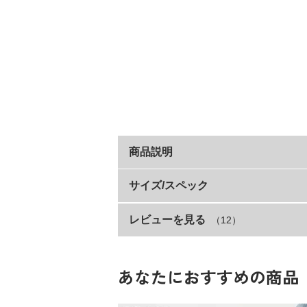
商品説明
何かと荷物が多い通学シーン。
サイズ/スペック
「少しでもお子さまの負担を軽くしてあげ
レビューを見る
（12）
サイズ
そんな思いから生まれたランドセルカバー
FREE
うれしいポイント
・暗い夜道で役立つリフレクター付き
あなたにおすすめの商品
・すべての全かぶせタイプのランドセルに
素材・仕様
・取り付け簡単