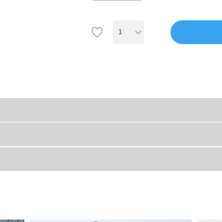
たい。」
横
です。
28
装着できる