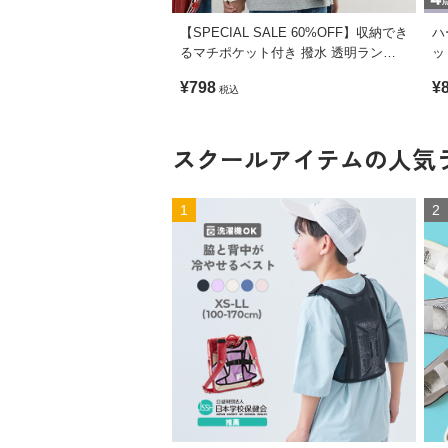
【SPECIAL SALE 60%OFF】収納でき
ハ
るマチポケット付き 撥水 透明ランド
ッ
セルカバー
¥798
¥
税込
スクールアイテムの
人気
1
2