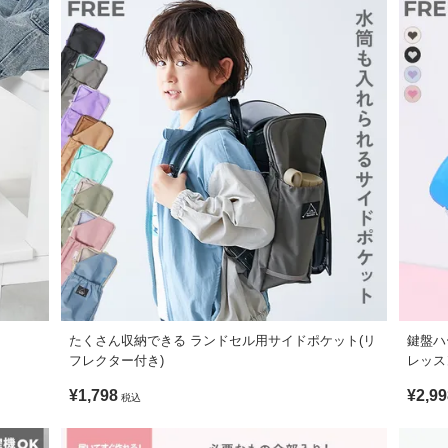
ご用意。
タマイズできます。
水 ランドセルカバー(リフレクター付き)（別ページ）
ンドセル用サイドポケット(リフレクター付き)
固定できる 鍵＆防犯ブザーケース（別ページ）
可 / 日陰ぬれつり干し
リエステル素材
素材に撥水加工を施しました。
ものではありません。
れもございます。
低下しますので、市販の防水スプレーと併用しながらご着用ください。
れることがあります。水で薄めた中性洗剤でやさしく拭き取り、よく洗
ます。ご注意ください。
たくさん収納できる ランドセル用サイドポケット(リ
鍵盤ハ
形に多少の誤差が生じる場合があります。あらかじめご了承ください。
フレクター付き)
レッス
ングが剥離したり、劣化、べたつきが発生することがあります。
¥1,798
¥2,99
がございますが、素材・サイズ等の品質に違いはございません。
税込
り、実際の色とは多少異なる場合がございます。