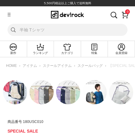
5,500円税込以上ご購入で送料無料
0
ア
カ
ウ
ン
ト
新作
ランキング
カテゴリ
特集
会員登録
ロ
新
グ
規
HOME
アイテム
スクールアイテム
スクールバッグ
【SPECIAL 
イ
会
ン
員
登
録
探
す
カ
商品番号
180USC010
テ
SPECIAL SALE
ゴ