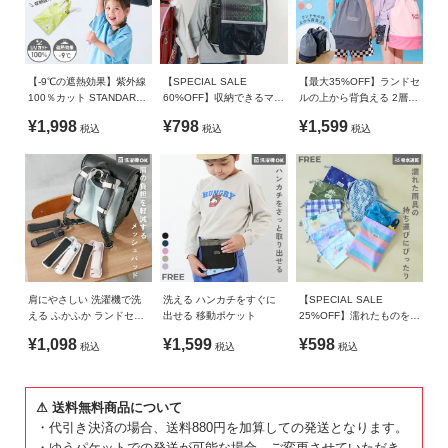
ガ
通気性の良いメッシュ素材
・摩擦や水、汗などで色が移ることがあります。ご注意くだ
イ
さい。
ド
メッシュ素材なので風通しがよく、暑い日の背中蒸れを軽減し
・平置きにて採寸しているため、サイズや形に多少の誤差が
【-9℃の遮熱効果】紫外線
【SPECIAL SALE
【最大35%OFF】ランドセ
ます。
生じる場合があります。あらかじめご了承ください。
100％カット STANDARD
60%OFF】収納できるマチ
ルの上から背負える 2層式
よ
クッション性もあるので、快適な付け心地。
・生産時期により、多少色味が異なる場合がございますが、
折りたたみ傘(晴雨兼用)
ポケット付き 撥水 透明ラ
プールバッグ ナップサッ
く
¥1,998
¥798
¥1,599
家庭洗濯ができ、お手入れ簡単な点も嬉しいポイントです。
素材・サイズ等の品質に違いはございません。
税込
税込
税込
ンドセルカバー
ク
あ
※金属金具を外し、洗濯機の手洗いモードを使用してくださ
・ご使用のパソコンやブラウザの環境により、実際の色とは
る
い。
多少異なる場合がございます。
ご
質
伸縮性：-
問
FOLLOW
肩にやさしい 洗濯機で洗
洗える ハンカチをすぐに
【SPECIAL SALE
える ふかふか ランドセル
出せる 移動ポケット
25%OFF】濡れたものを収
用 ショルダーパッド
納できる 吸水速乾 タオル
¥1,098
¥1,599
¥598
税込
税込
税込
巾着
⚠ 送料無料商品について
・代引き決済の場合、送料880円を加算しての発送となります。
・ゆうパケットでの発送が可能な場合、ご変更させていただき