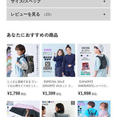
暑い夏の通学は、ランドセルと背中の間が蒸れて、汗
サイズ/スペック
イ
で身体や服がベトベトに。
ド・
ヘ
レビューを見る
（23）
サイ
ポケッ
保冷剤
下ルー
紐の長さ(面ファス
そのままクーラーを浴びると冷えの原因にも。
横
縦
ル
ズ
ト高さ
入れ口
プ長さ
ナー止めた状態)
背中のムレを少しでも軽減し、もっと快適に通学させてあげた
プ
い。
FREE
13.5
14
11
35
24.5
32
そんな思いで生まれたアイテムです。
あなたにおすすめの商品
デ
»サイズガイド
ビ
・保冷剤を入れられるポケット付き
素材・仕様
ロ
・メッシュパッドにはクッション材を挿入
ッ
ポリエステル100%
・取り付け簡単
ク
・テープの長さを見直し、様々なランドセルに対応
に
生産国
・フックの素材を変更し、重さを軽減
つ
・洗濯機でお手入れできる
CHINA
い
て
たくさん収納できる ラン
【SPECIAL SALE
【16%OFF】
配色やブランドネームをつけることで、devirockらしさもプラ
備考
ドセル用サイドポケット
22%OFF】UVカット スク
SHERVEST(シャーベスト)
(リフレクター付き)
ール用 長袖ジップラッシ
親子で使える 脇・背中を
スしたオリジナルのメッシュパッドです。
¥1,798
¥1,399
¥1,998
洗濯方法
税込
税込
税込
ュガード
冷やせる メッシュベスト
お
※保冷剤は付属しておりません。お手持ちの保冷剤をご使用く
洗濯機洗い可(デリケート洗い) / 漂白剤使用不可 / 乾燥機使用
買
ださい。
不可 / 日陰つり干し/ 洗濯ネット使用
い
物
■素材
ご注意事項