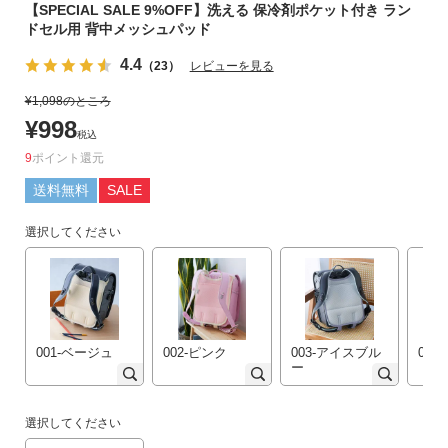
【SPECIAL SALE 9%OFF】洗える 保冷剤ポケット付き ラン
リ
ドセル用 背中メッシュパッド
か
ら
4.4
（23）
レビューを見る
探
¥
1,098
のところ
す
¥
998
税込
ラ
9
ポイント
ン
送料無料
SALE
キ
ン
選択してください
グ
か
ら
探
す
001-ベージュ
002-ピンク
003-アイスブル
00
ー
新
作
選択してください
か