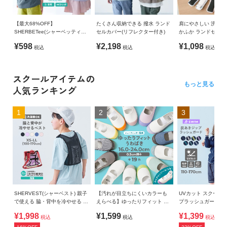
【最大68%OFF】
たくさん収納できる 撥水 ランド
肩にやさしい 洗濯機
SHERBETee(シャーベッティー)
セルカバー(リフレクター付き)
かふか ランドセル用
脇と背中が冷やせる保冷剤ポケ
パッド
¥598
¥2,198
¥1,098
税込
税込
税込
ット付き 涼感メッシュ 半袖Tシ
ャツ
スクールアイテムの
もっと見る
人気ランキング
1
2
3
SHERVEST(シャーベスト) 親子
【汚れが目立ちにくいカラーも
UVカット スクール
で使える 脇・背中を冷やせる メ
えらべる】ゆったりフィット 上
プラッシュガード
ッシュベスト
履き（上靴） インソール2枚付
¥1,998
¥1,599
¥1,399
税込
税込
税込
き