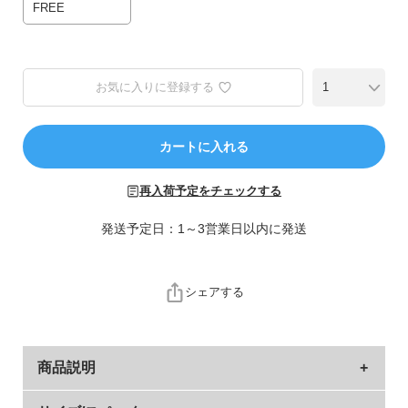
ら
FREE
探
す
お気に入りに登録する
特
集
か
カートに入れる
ら
探
再入荷予定をチェックする
す
発送予定日：1～3営業日以内に発送
子
ど
も
シェアする
服
コ
ラ
ム
商品説明
ガ