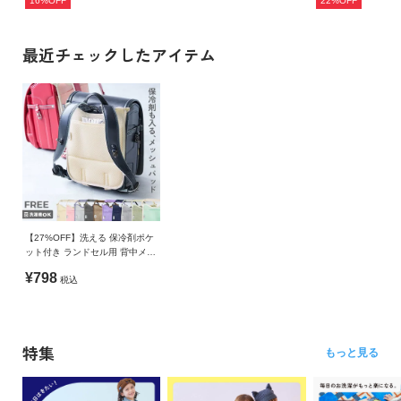
16%OFF
22%OFF
最近チェックしたアイテム
【27%OFF】洗える 保冷剤ポケ
ット付き ランドセル用 背中メッ
シュパッド
¥798
税込
特集
もっと見る