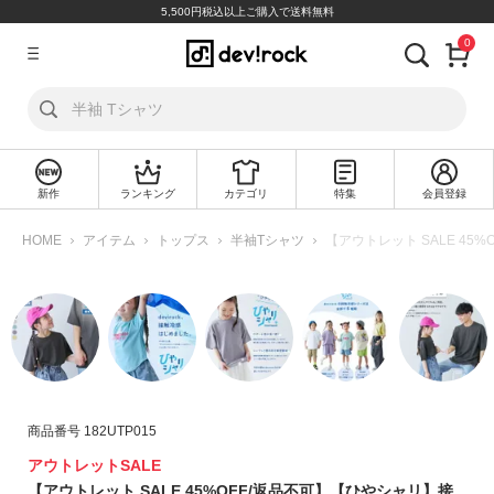
5,500円税込以上ご購入で送料無料
0
ア
カ
ウ
ン
ト
新作
ランキング
カテゴリ
特集
会員登録
ロ
新
グ
規
HOME
アイテム
トップス
半袖Tシャツ
【アウトレット SALE 45
イ
会
ン
員
登
録
探
す
商品番号
182UTP015
カ
テ
アウトレットSALE
ゴ
【アウトレット SALE 45%OFF/返品不可】【ひやシャリ】接