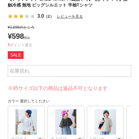
触冷感 無地 ビッグシルエット 半袖Tシャツ
リ
か
3.0
（2）
レビューを見る
ら
探
¥
1,098
のところ
す
¥
598
税込
5
ポイント
ラ
SALE
ン
キ
ン
在庫切れ
グ
か
※95サイズ以下の商品は返品不可となります
ら
探
カラー
選択してください
す
新
作
か
ホワイト
スミクロ
Lグレー
アイ