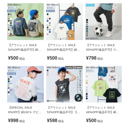
BOXシルエット プリント
ツ
素材・サイズ等の品質に違いはございません。
程よくトレンド感のあるリラックススタイルに〇
半袖Tシャツ
1枚で着用するのはもちろん、ロング丈のインナーを裾から覗
かせるとこなれ感のある印象にも仕上がります。
【アウトレット SALE
【アウトレット SALE
【アウトレット SALE
54%OFF/返品不可】綿
50%OFF/返品不可】綿
50%OFF/返品不可】ウル
100％ デビラボ スーパー
100％ デビラボ BIGシル
トラストレッチ 裾リブパ
¥500
¥500
¥798
税込
税込
税込
BIGシルエット プリント半
エット プリント半袖Tシャ
ンツ(やわらかタッチ)
袖Tシャツ
ツ
【SPECIAL SALE
【アウトレット SALE
【アウトレット SALE
9%OFF】綿100％ デビラ
53%OFF/返品不可】【神
49%OFF/返品不可】綿
ボ BIGシルエット プリン
戸須磨シーワールドコラ
100％ デビラボ×【アジア
¥998
¥598
¥500
税込
税込
税込
ト袖リブ 長袖Tシャツ
ボ】色が変わるマジックプ
食堂】 BIGシルエット プ
リント 接触冷感 タンクト
リント半袖Tシャツ