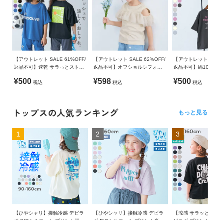
【アウトレット SALE 61%OFF/
【アウトレット SALE 62%OFF/
【アウトレット SALE
返品不可】速乾 サラっとストレ
返品不可】オフショルシフォンT
返品不可】綿100％ 
ッチ メッシュ デビラボ スポー
シャツ
ールズ BIGシルエッ
¥500
¥598
¥500
税込
税込
税込
ツ 半袖Tシャツ
半袖Tシャツ
トップスの人気ランキング
もっと見る
1
2
3
【ひやシャリ】接触冷感 デビラ
【ひやシャリ】接触冷感 デビラ
【涼感 サラッとメッ