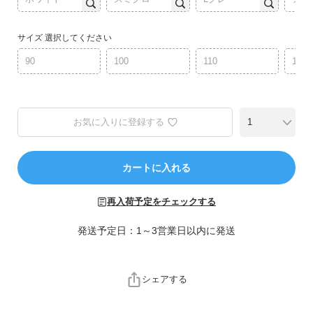
ら
探
す
サイズ
選択してください
90
100
110
120
特
集
か
ら
お気に入りに登録する
探
す
カートに入れる
子
ど
再入荷予定をチェックする
も
発送予定日：1～3営業日以内に発送
服
コ
ラ
ム
シェアする
ガ