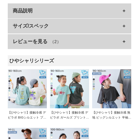
イ
ド・
商品説明
ヘ
ル
接触冷感素材のベーシックな無地Tシャツをご用意。
サイズ/スペック
プ
接触冷感特有のテロっと感がない綿混素材なので、シーン問わ
レビューを見る
（2）
サイズ
着丈
身幅
袖丈
肩幅
デ
ず着用していただけます。
ビ
同じデザインの大人アイテムもご用意しているので、親子で一
90cm
38.5
36
11.5
37
ロ
緒に着用するのもおすすめです。
ひやシャリシリーズ
100cm
41
37.5
12.5
39
ッ
ク
■シリーズ
110cm
44
39
13.5
41
に
120cm
47
41
14.5
43
つ
devirock、接触冷感はじめました。
い
130cm
50
43
15.5
45
て
年々暑くなる夏。
140cm
54
45
16.5
47
「子どもたちを少しでも快適にしてあげたい」
150cm
58
47
17
49
お
【ひやシャリ】接触冷感 デ
【ひやシャリ】接触冷感 デ
【ひやシャリ】接触冷感 無
そんな思いからはじめました。
ビラボ BIGシルエット プリ
ビラボ ガールズ プリント半
地 ビッグシルエット 半袖T
買
160cm
61
49
18
51
ント半袖Tシャツ
袖Tシャツ
シャツ
い
接触冷感性のある糸を使用しているから、
»サイズガイド
物
繰り返しお洗濯しても"ひやっ"と感が長く続く。