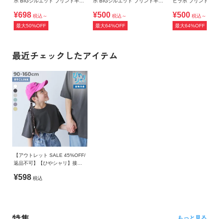
ボ BIGシルエット プリント半袖
ボ BIGシルエット プリント半袖
ビラボ プリント 半
Tシャツ
Tシャツ
¥698
¥500
¥500
税込～
税込～
税込～
最大50%OFF
最大64%OFF
最大64%OFF
最近チェックしたアイテム
【アウトレット SALE 45%OFF/
返品不可】【ひやシャリ】接触
冷感 無地 ビッグシルエット 半
¥598
税込
袖Tシャツ
特集
もっと見る