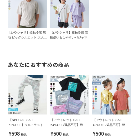
ガ
素材・仕様
イ
さらに、"シャリっ"と感のある綿混素材なので
本体：綿65% ポリエステル35% / リブ：綿95% ポリウレタン
ド
シーン問わず、毎日着られる。
5%
今年の夏はdevirockのひやシャリを
よ
【ひやシャリ】接触冷感 無
【ひやシャリ】接触冷感 普
生産国
試してみませんか？
地 ビッグシルエット 大人
段使いもしやすいパジャマ
く
半袖Tシャツ
CHINA
あ
■素材
る
備考
ご
ひんやり心地よい接触冷感素材
あなたにおすすめの商品
質
洗濯方法
問
洗濯機洗い可(弱い洗濯処理) / 漂白剤使用不可 / 乾燥機使用不
さらっとした肌ざわりと清涼感のある風合いが魅力。
可 / 日陰つり干し/ 洗濯ネット使用
素肌にやさしい綿混素材で、ほどよいハリ感があるのもポイン
FOLLOW
ト。
ご注意事項
通気性がよく、暑い日も快適に過ごせます。
・乾燥機のご使用はお避けください。
・摩擦や水、汗などで色が移ることがあります。ご注意くだ
伸縮性：ふつう
さい。
【SPECIAL SALE
【アウトレット SALE
【アウトレット SALE
・平置きにて採寸しているため、サイズや形に多少の誤差が
■スタイリング
62%OFF】ウルトラストレ
54%OFF/返品不可】綿
49%OFF/返品不可】綿
生じる場合があります。あらかじめご了承ください。
ッチ 総柄パンツ(やわらか
100％ デビラボ×【きらっ
100％ デビラボ BOXシル
ゆるっとしたボトムスを合わせた、ゆる×ゆるコーデがおすす
¥598
¥500
¥500
・生産時期により、多少色味が異なる場合がございますが、
税込
税込
税込
タッチ)
とメタリック】 ガールズ
エット プリント半袖Tシャ
め。