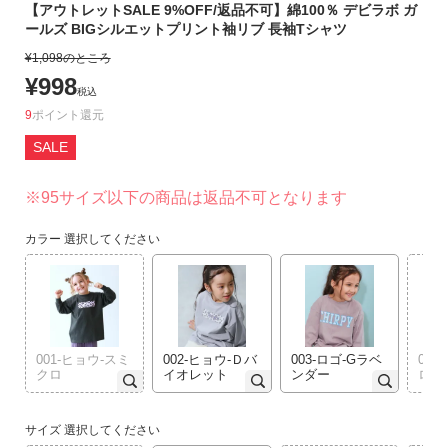
【アウトレットSALE 9%OFF/返品不可】綿100％ デビラボ ガ
リ
ールズ BIGシルエットプリント袖リブ 長袖Tシャツ
か
¥
1,098
のところ
ら
¥
998
探
税込
す
9
ポイント
SALE
ラ
ン
※95サイズ以下の商品は返品不可となります
キ
ン
カラー
選択してください
グ
か
ら
探
す
001-ヒョウ-スミ
002-ヒョウ-Ｄバ
003-ロゴ-Gラベ
004
クロ
イオレット
ンダー
ロ
新
作
サイズ
選択してください
か