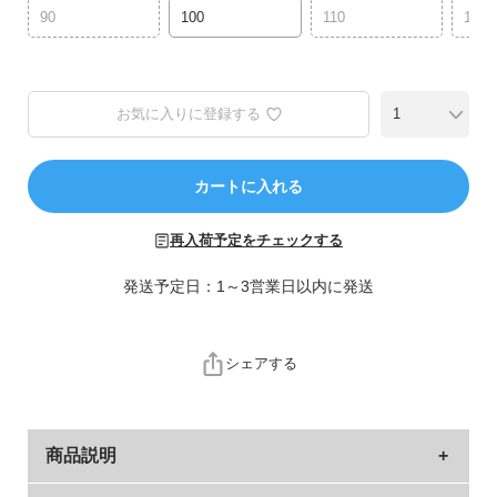
ら
90
100
110
120
探
す
特
お気に入りに登録する
集
か
カートに入れる
ら
探
す
再入荷予定をチェックする
発送予定日：1～3営業日以内に発送
子
ど
も
シェアする
服
コ
ラ
ム
商品説明
ガ