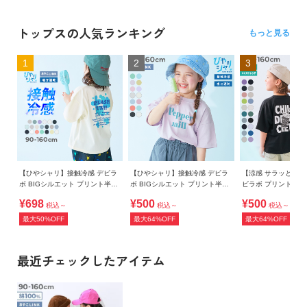
トップスの人気ランキング
もっと見る
1
2
3
【ひやシャリ】接触冷感 デビラ
【ひやシャリ】接触冷感 デビラ
【涼感 サラッとメッ
ボ BIGシルエット プリント半袖
ボ BIGシルエット プリント半袖
ビラボ プリント 半
Tシャツ
Tシャツ
¥698
¥500
¥500
税込～
税込～
税込～
最大50%OFF
最大64%OFF
最大64%OFF
最近チェックしたアイテム