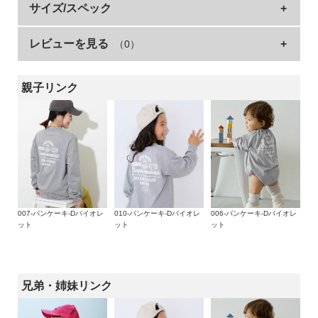
こなれ感のあるBIGシルエットのガールズデザインが新
サイズ/スペック
イ
ド・
登場。
ヘ
レビューを見る
（0）
サイズ
着丈
身幅
袖丈
肩幅
いつものコーデがワンランクアップします。
ル
プ
袖がリブ仕様なので、手を洗うときや活動的なシーンで袖まく
90cm
40.5
37.5
24.5
36
りする際にも役立ちます。
親子リンク
100cm
44.5
39
29
37
デ
■シリーズ
ビ
110cm
47.5
41
33.5
39
ロ
120cm
50.5
43
37.5
41
ッ
一緒にえらぶって楽しい
130cm
53.5
45
41.5
43
ク
に
今日はどんな服を着よう？
140cm
57.5
48
46
46
つ
一緒に服をえらぶ時間は、親子の大切なひと時。
150cm
61.5
51
52
49
い
デザインやシルエット、素材など、バリエーション豊富に取り
007-パンケーキ-Dバイオレ
010-パンケーキ-Dバイオレ
006-パンケーキ-Dバイオレ
て
ット
ット
ット
160cm
65.5
54
54.5
52
揃えたデビラボプリントシリーズなら、えらぶ楽しさがもっと
広がる。
»サイズガイド
改行
お
さあ、今日はどれをえらぶ？
買
素材・仕様
兄弟・姉妹リンク
い
■素材
本体：綿100% / リブ：綿95% ポリウレタン5%
物
素肌に心地よい、綿100%素材