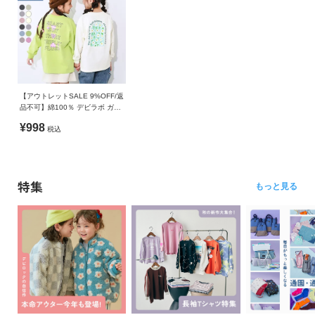
【アウトレットSALE 9%OFF/返
品不可】綿100％ デビラボ ガー
ルズ BIGシルエットプリント袖
¥998
税込
リブ 長袖Tシャツ
特集
もっと見る