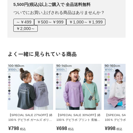
5,500円(税込)以上ご購入で 全品送料無料
ついでにお買い上げされる商品はありませんか？
～￥499
￥500～￥999
￥1,000～￥1,999
￥2,000～
よく一緒に見られている商品
【SPECIAL SALE 27%OFF】綿
【SPECIAL SALE 30%OFF】綿
【SPECIAL SALE 
100％ デビラボ ガールズ ボリュ
100％ デビラボ プリント 長袖チ
100％ デビラボ ガー
ームスリーブ プリント袖リブ 長
ュニック
ルエットプリント袖リ
¥798
¥698
¥998
税込
税込
税込
袖Ｔシャツ
シャツ