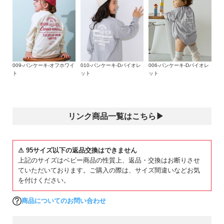
ガ
生産国
イ
綿100%なので吸汗性が良く、汗ばむ季節にも快適な着心地。
CHINA
ド
丈夫で型崩れしにくいため、ご家庭でのお洗濯にも適していま
す。
備考
よ
洗濯方法
く
伸縮性：ふつう
009-パンケーキ-オフホワイ
010-パンケーキ-Dバイオレ
006-パンケーキ-Dバイオレ
洗濯機洗い可(デリケート洗い) / 漂白剤使用不可 / 乾燥機使用
あ
ト
ット
ット
不可 / 日陰つり干し/ プリント部分アイロン禁止
る
■スタイリング
ご
改行
同じくゆるっとしたボトムスを合わせたゆる×ゆるコーデがお
ご注意事項
質
すすめ。
・摩擦や水、汗などで色が移ることがあります。ご注意くだ
リンク商品一覧はこちら▶
問
ボリュームのあるスニーカーやキャップを合わせて、ストリー
さい。
ト風に着こなしてみてください。
・平置きにて採寸しているため、サイズや形に多少の誤差が
FOLLOW
生じる場合があります。あらかじめご了承ください。
⚠ 95サイズ以下の返品交換はできません
・生産時期により、多少色味が異なる場合がございますが、
上記のサイズはベビー商品の性質上、返品・交換はお断りさせ
素材・サイズ等の品質に違いはございません。
ていただいております。ご購入の際は、サイズ間違いなどお気
を付けください。
商品についてのお問い合わせ