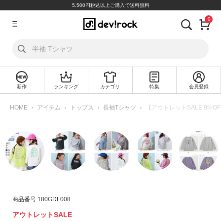
5,500円税込以上ご購入で送料無料
0
ア
カ
ウ
ン
ト
新作
ランキング
カテゴリ
特集
会員登録
ロ
新
グ
規
HOME
アイテム
トップス
長袖Tシャツ
【アウトレットSALE 9%O
イ
会
ン
員
登
録
探
す
カ
商品番号
180GDL008
テ
アウトレットSALE
ゴ